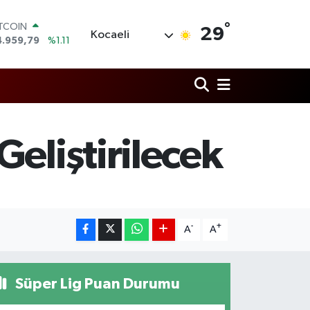
ITCOIN
4.959,79
%1.11
°
29
OLAR
Kocaeli
7,7436
%0.18
URO
5,2510
%0.32
TERLİN
4,4811
%0.38
RAM ALTIN
660.55
%0.03
eliştirilecek
İST100
3.779
%-14
-
+
A
A
Süper Lig Puan Durumu