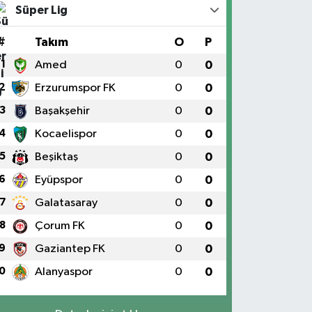
Süper Lig
#
Takım
O
P
1
Amed
0
0
2
Erzurumspor FK
0
0
3
Başakşehir
0
0
4
Kocaelispor
0
0
5
Beşiktaş
0
0
6
Eyüpspor
0
0
7
Galatasaray
0
0
8
Çorum FK
0
0
9
Gaziantep FK
0
0
0
Alanyaspor
0
0