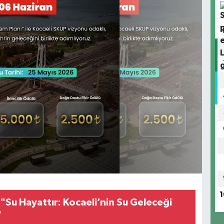
1
"Su Hayattır: Kocaeli’nin Su Geleceği
"