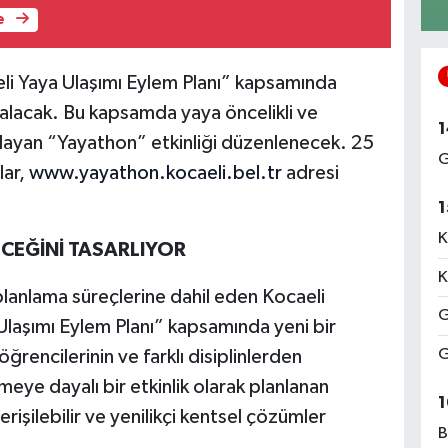
e
li Yaya Ulaşımı Eylem Planı” kapsamında
 alacak. Bu kapsamda yaya öncelikli ve
1
açlayan “Yayathon” etkinliği düzenlenecek. 25
G
lar,
www.yayathon.kocaeli.bel.tr
adresi
1
K
ECEĞİNİ TASARLIYOR
K
 planlama süreçlerine dahil eden Kocaeli
G
Ulaşımı Eylem Planı” kapsamında yeni bir
G
ğrencilerinin ve farklı disiplinlerden
retmeye dayalı bir etkinlik olarak planlanan
1
erişilebilir ve yenilikçi kentsel çözümler
B