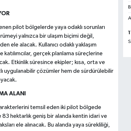
B
YOR
A
irlenen pilot bölgelerde yaya odaklı sorunları
1
ümeyi yalnızca bir ulaşım biçimi değil,
S
den ele alacak. Kullanıcı odaklı yaklaşım
le katılımcılar, gerçek planlama süreçlerine
k. Etkinlik süresince ekipler; kısa, orta ve
ızlı uygulanabilir çözümler hem de sürdürülebilir
oyacak.
AMA ALANI
 karakterlerini temsil eden iki pilot bölgede
83 hektarlık geniş bir alanda kentin idari ve
sları ele alınacak. Bu alanda yaya sürekliliği,