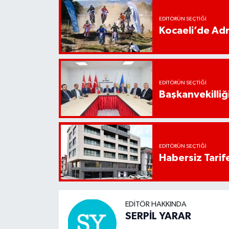
EDITÖRÜN SEÇTIĞI
Kocaeli’de Adr
EDITÖRÜN SEÇTIĞI
Başkanvekilliği
EDITÖRÜN SEÇTIĞI
Habersiz Tarife
EDITÖR HAKKINDA
SERPİL YARAR