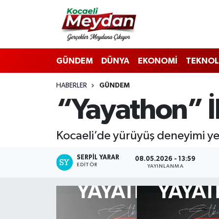
Nöbetçi Eczaneler
GÜNDEM
DÜNYA
EKONOMİ
TEKNOL
Hava Durumu
HABERLER
GÜNDEM
Trafik Durumu
“Yayathon” İl
Süper Lig Puan Durumu ve Fikstür
Kocaeli’de yürüyüş deneyimi ye
Tüm Manşetler
SERPİL YARAR
08.05.2026 - 13:59
Son Dakika Haberleri
EDITÖR
YAYINLANMA
Haber Arşivi