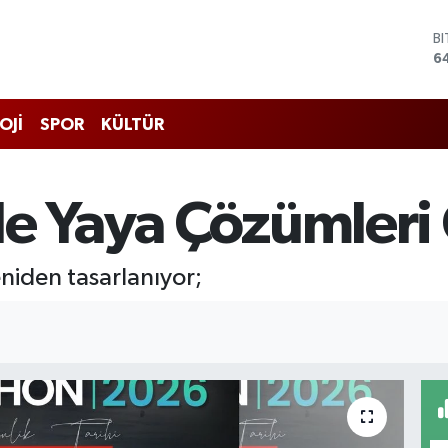
B
6
D
4
E
5
OJİ
SPOR
KÜLTÜR
S
6
G
6
e Yaya Çözümleri G
B
1
niden tasarlanıyor;