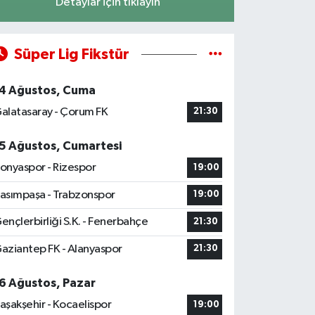
Detaylar için tıklayın
Süper Lig Fikstür
4 Ağustos, Cuma
alatasaray - Çorum FK
21:30
5 Ağustos, Cumartesi
onyaspor - Rizespor
19:00
asımpaşa - Trabzonspor
19:00
ençlerbirliği S.K. - Fenerbahçe
21:30
aziantep FK - Alanyaspor
21:30
6 Ağustos, Pazar
aşakşehir - Kocaelispor
19:00