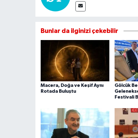
Bunlar da ilginizi çekebilir
Macera, Doğa ve Keşif Aynı
Gölcük Be
Rotada Buluştu
Geleneksel
Festivali 