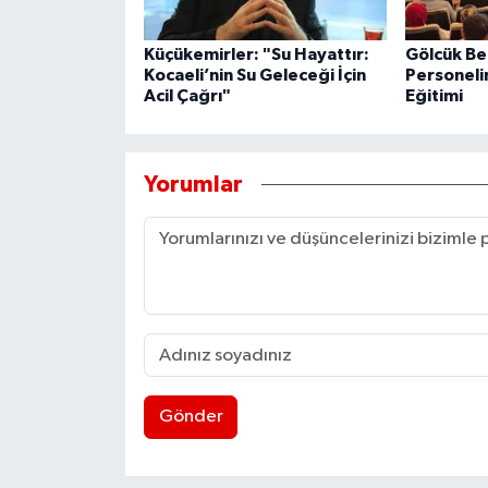
Küçükemirler: "Su Hayattır:
Gölcük Be
Kocaeli’nin Su Geleceği İçin
Personeli
Acil Çağrı"
Eğitimi
Yorumlar
Gönder