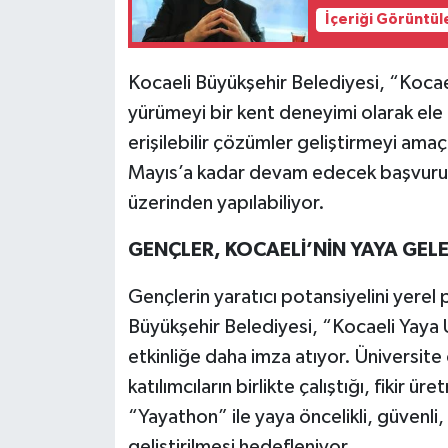
İçeriği Görüntül
Kocaeli Büyükşehir Belediyesi, “Kocae
yürümeyi bir kent deneyimi olarak ele
erişilebilir çözümler geliştirmeyi am
Mayıs’a kadar devam edecek başvuru
üzerinden yapılabiliyor.
GENÇLER, KOCAELİ’NİN YAYA GEL
Gençlerin yaratıcı potansiyelini yerel
Büyükşehir Belediyesi, “Kocaeli Yaya 
etkinliğe daha imza atıyor. Üniversite ö
katılımcıların birlikte çalıştığı, fikir ü
“Yayathon” ile yaya öncelikli, güvenli, 
geliştirilmesi hedefleniyor.