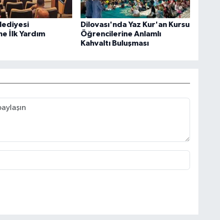
lediyesi
Dilovası'nda Yaz Kur'an Kursu
ne İlk Yardım
Öğrencilerine Anlamlı
Kahvaltı Buluşması