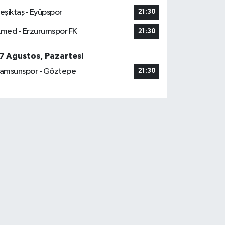
eşiktaş - Eyüpspor
21:30
med - Erzurumspor FK
21:30
7 Ağustos, Pazartesi
amsunspor - Göztepe
21:30