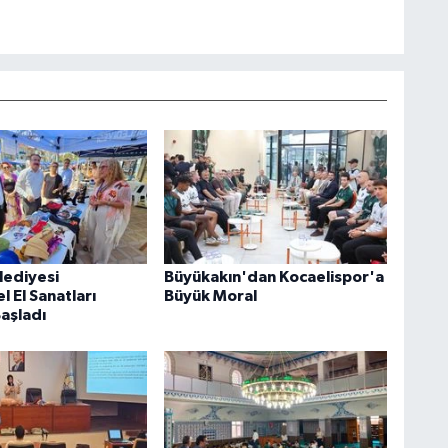
lediyesi
Büyükakın'dan Kocaelispor'a
 El Sanatları
Büyük Moral
Başladı