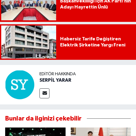
Başkanvekilliği İçin AK Parti’nin
Adayı Hayrettin Ünlü
Habersiz Tarife Değiştiren
Elektrik Şirketine Yargı Freni
EDITÖR HAKKINDA
SERPİL YARAR
Bunlar da ilginizi çekebilir