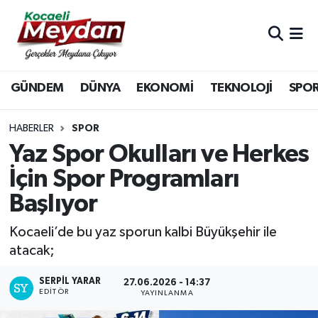
Nöbetçi Eczaneler
GÜNDEM
DÜNYA
EKONOMİ
TEKNOLOJİ
SPO
Hava Durumu
Trafik Durumu
HABERLER
SPOR
Yaz Spor Okulları ve Herkes
Süper Lig Puan Durumu ve Fikstür
İçin Spor Programları
Başlıyor
Tüm Manşetler
Kocaeli’de bu yaz sporun kalbi Büyükşehir ile
Son Dakika Haberleri
atacak;
Haber Arşivi
SERPİL YARAR
27.06.2026 - 14:37
EDITÖR
YAYINLANMA