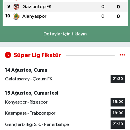
9
Gaziantep FK
0
0
10
Alanyaspor
0
0
Detaylar için tıklayın
Süper Lig Fikstür
14 Ağustos, Cuma
Galatasaray - Çorum FK
21:30
15 Ağustos, Cumartesi
Konyaspor - Rizespor
19:00
Kasımpaşa - Trabzonspor
19:00
Gençlerbirliği S.K. - Fenerbahçe
21:30