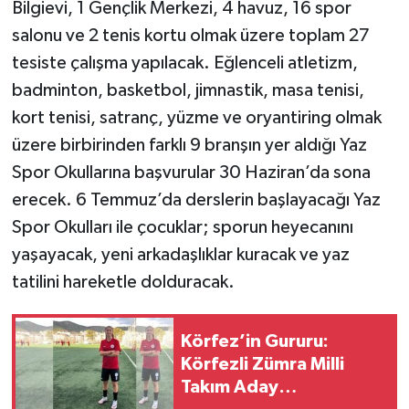
Bilgievi, 1 Gençlik Merkezi, 4 havuz, 16 spor
salonu ve 2 tenis kortu olmak üzere toplam 27
tesiste çalışma yapılacak. Eğlenceli atletizm,
badminton, basketbol, jimnastik, masa tenisi,
kort tenisi, satranç, yüzme ve oryantiring olmak
üzere birbirinden farklı 9 branşın yer aldığı Yaz
Spor Okullarına başvurular 30 Haziran’da sona
erecek. 6 Temmuz’da derslerin başlayacağı Yaz
Spor Okulları ile çocuklar; sporun heyecanını
yaşayacak, yeni arkadaşlıklar kuracak ve yaz
tatilini hareketle dolduracak.
Körfez’in Gururu:
Körfezli Zümra Milli
Takım Aday