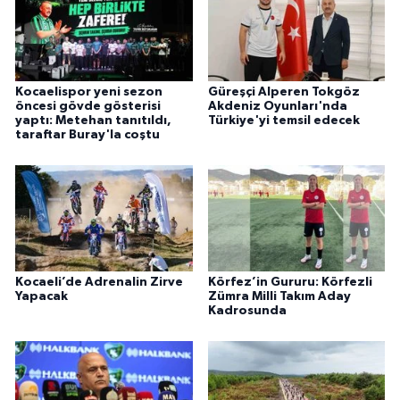
Kocaelispor yeni sezon
Güreşçi Alperen Tokgöz
öncesi gövde gösterisi
Akdeniz Oyunları'nda
yaptı: Metehan tanıtıldı,
Türkiye'yi temsil edecek
taraftar Buray'la coştu
Kocaeli’de Adrenalin Zirve
Körfez’in Gururu: Körfezli
Yapacak
Zümra Milli Takım Aday
Kadrosunda