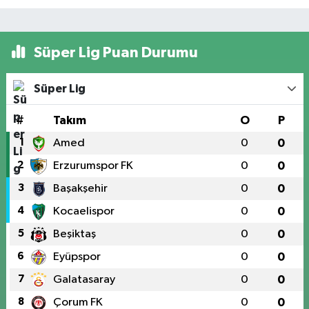
Süper Lig Puan Durumu
Süper Lig
#
Takım
O
P
1
Amed
0
0
2
Erzurumspor FK
0
0
3
Başakşehir
0
0
4
Kocaelispor
0
0
5
Beşiktaş
0
0
6
Eyüpspor
0
0
7
Galatasaray
0
0
8
Çorum FK
0
0