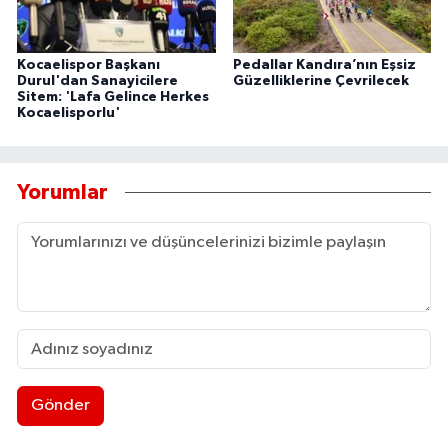
Kocaelispor Başkanı
Pedallar Kandıra’nın Eşsiz
Durul'dan Sanayicilere
Güzelliklerine Çevrilecek
Sitem: 'Lafa Gelince Herkes
Kocaelisporlu'
Yorumlar
Gönder