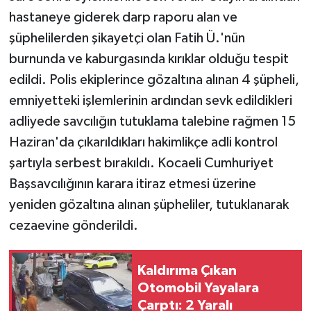
hastaneye giderek darp raporu alan ve
şüphelilerden şikayetçi olan Fatih Ü.'nün
burnunda ve kaburgasında kırıklar olduğu tespit
edildi. Polis ekiplerince gözaltına alınan 4 şüpheli,
emniyetteki işlemlerinin ardından sevk edildikleri
adliyede savcılığın tutuklama talebine rağmen 15
Haziran'da çıkarıldıkları hakimlikçe adli kontrol
şartıyla serbest bırakıldı. Kocaeli Cumhuriyet
Başsavcılığının karara itiraz etmesi üzerine
yeniden gözaltına alınan şüpheliler, tutuklanarak
cezaevine gönderildi.
Kaldırıma Çıkan
Otomobil Yayalara
Çarptı: 2 Yaralı