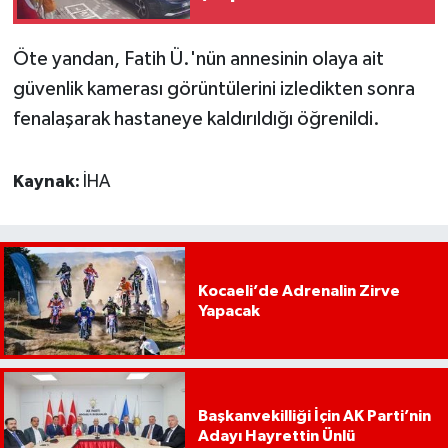
Öte yandan, Fatih Ü.'nün annesinin olaya ait
güvenlik kamerası görüntülerini izledikten sonra
fenalaşarak hastaneye kaldırıldığı öğrenildi.
Kaynak:
İHA
Kocaeli’de Adrenalin Zirve
Yapacak
Başkanvekilliği İçin AK Parti’nin
Adayı Hayrettin Ünlü