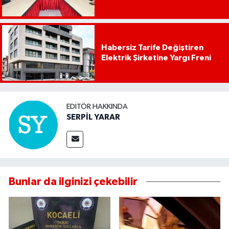
Habersiz Tarife Değiştiren
Elektrik Şirketine Yargı Freni
EDITÖR HAKKINDA
SERPİL YARAR
Bunlar da ilginizi çekebilir