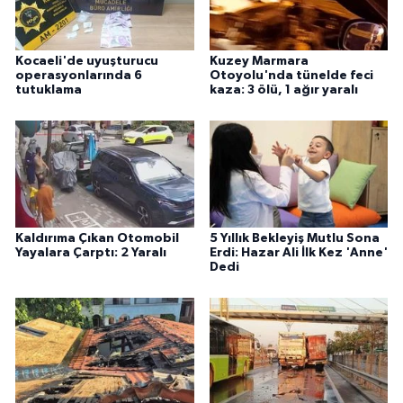
Kocaeli'de uyuşturucu
Kuzey Marmara
operasyonlarında 6
Otoyolu'nda tünelde feci
tutuklama
kaza: 3 ölü, 1 ağır yaralı
Kaldırıma Çıkan Otomobil
5 Yıllık Bekleyiş Mutlu Sona
Yayalara Çarptı: 2 Yaralı
Erdi: Hazar Ali İlk Kez 'Anne'
Dedi