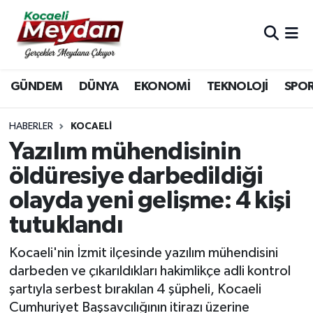
Nöbetçi Eczaneler
GÜNDEM
DÜNYA
EKONOMİ
TEKNOLOJİ
SPO
Hava Durumu
Trafik Durumu
HABERLER
KOCAELI
Yazılım mühendisinin
Süper Lig Puan Durumu ve Fikstür
öldüresiye darbedildiği
olayda yeni gelişme: 4 kişi
Tüm Manşetler
tutuklandı
Son Dakika Haberleri
Kocaeli'nin İzmit ilçesinde yazılım mühendisini
Haber Arşivi
darbeden ve çıkarıldıkları hakimlikçe adli kontrol
şartıyla serbest bırakılan 4 şüpheli, Kocaeli
Cumhuriyet Başsavcılığının itirazı üzerine