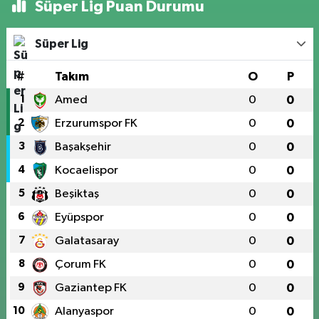
Süper Lig Puan Durumu
Süper Lig
#
Takım
O
P
1
Amed
0
0
2
Erzurumspor FK
0
0
3
Başakşehir
0
0
4
Kocaelispor
0
0
5
Beşiktaş
0
0
6
Eyüpspor
0
0
7
Galatasaray
0
0
8
Çorum FK
0
0
9
Gaziantep FK
0
0
10
Alanyaspor
0
0