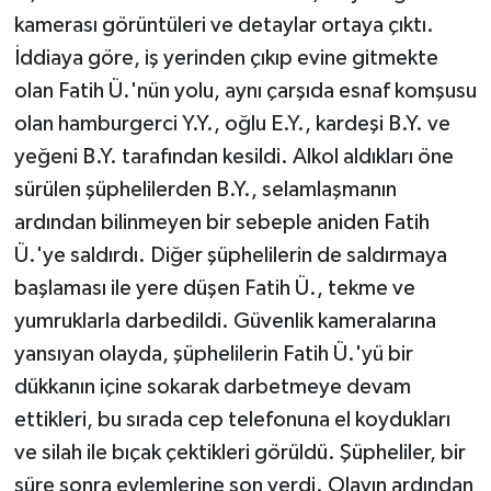
kamerası görüntüleri ve detaylar ortaya çıktı.
İddiaya göre, iş yerinden çıkıp evine gitmekte
olan Fatih Ü.'nün yolu, aynı çarşıda esnaf komşusu
olan hamburgerci Y.Y., oğlu E.Y., kardeşi B.Y. ve
yeğeni B.Y. tarafından kesildi. Alkol aldıkları öne
sürülen şüphelilerden B.Y., selamlaşmanın
ardından bilinmeyen bir sebeple aniden Fatih
Ü.'ye saldırdı. Diğer şüphelilerin de saldırmaya
başlaması ile yere düşen Fatih Ü., tekme ve
yumruklarla darbedildi. Güvenlik kameralarına
yansıyan olayda, şüphelilerin Fatih Ü.'yü bir
dükkanın içine sokarak darbetmeye devam
ettikleri, bu sırada cep telefonuna el koydukları
ve silah ile bıçak çektikleri görüldü. Şüpheliler, bir
süre sonra eylemlerine son verdi. Olayın ardından