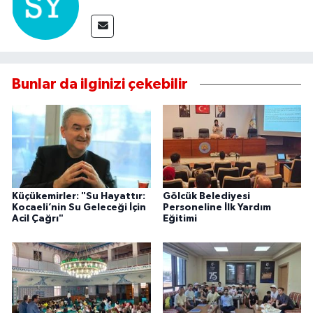
Bunlar da ilginizi çekebilir
Küçükemirler: "Su Hayattır:
Gölcük Belediyesi
Kocaeli’nin Su Geleceği İçin
Personeline İlk Yardım
Acil Çağrı"
Eğitimi