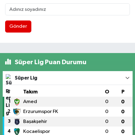
Gönder
Süper Lig Puan Durumu
Süper Lig
#
Takım
O
P
1
Amed
0
0
2
Erzurumspor FK
0
0
3
Başakşehir
0
0
4
Kocaelispor
0
0