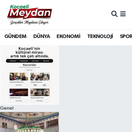
Nöbetçi Eczaneler
GÜNDEM
DÜNYA
EKONOMİ
TEKNOLOJİ
SPO
Hava Durumu
Trafik Durumu
Süper Lig Puan Durumu ve Fikstür
Tüm Manşetler
Son Dakika Haberleri
Genel
Haber Arşivi