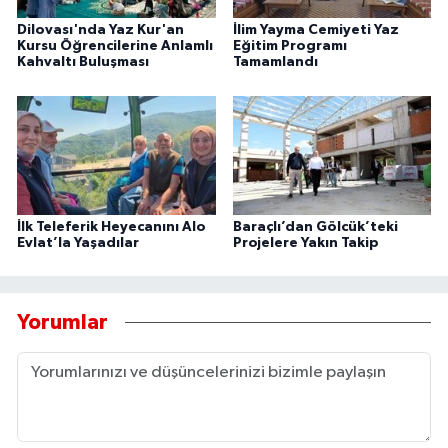
Dilovası'nda Yaz Kur'an
İlim Yayma Cemiyeti Yaz
Kursu Öğrencilerine Anlamlı
Eğitim Programı
Kahvaltı Buluşması
Tamamlandı
İlk Teleferik Heyecanını Alo
Baraçlı’dan Gölcük’teki
Evlat’la Yaşadılar
Projelere Yakın Takip
Yorumlar