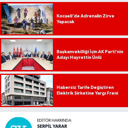
Kocaeli’de Adrenalin Zirve
Yapacak
Başkanvekilliği İçin AK Parti’nin
Adayı Hayrettin Ünlü
Habersiz Tarife Değiştiren
Elektrik Şirketine Yargı Freni
EDITÖR HAKKINDA
SERPİL YARAR