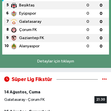
5
Beşiktaş
0
0
6
Eyüpspor
0
0
7
Galatasaray
0
0
8
Çorum FK
0
0
9
Gaziantep FK
0
0
10
Alanyaspor
0
0
Detaylar için tıklayın
Süper Lig Fikstür
14 Ağustos, Cuma
Galatasaray - Çorum FK
21:30