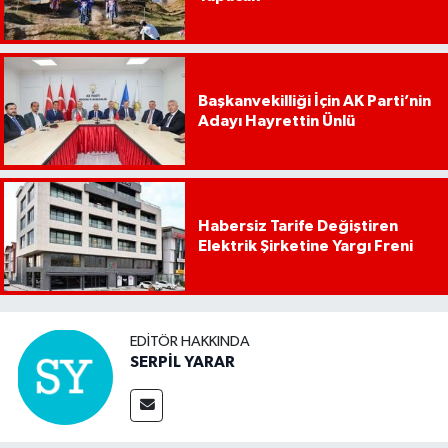
Başkanvekilliği İçin AK Parti’nin
Adayı Hayrettin Ünlü
Habersiz Tarife Değiştiren
Elektrik Şirketine Yargı Freni
EDITÖR HAKKINDA
SERPİL YARAR