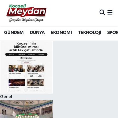
Nöbetçi Eczaneler
GÜNDEM
DÜNYA
EKONOMİ
TEKNOLOJİ
SPO
Hava Durumu
Trafik Durumu
Süper Lig Puan Durumu ve Fikstür
Tüm Manşetler
Son Dakika Haberleri
Genel
Haber Arşivi