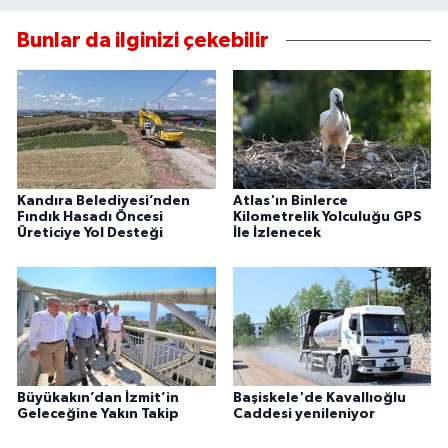
Bunlar da ilginizi çekebilir
Kandıra Belediyesi’nden
Atlas'ın Binlerce
Fındık Hasadı Öncesi
Kilometrelik Yolculuğu GPS
Üreticiye Yol Desteği
İle İzlenecek
Büyükakın’dan İzmit’in
Başiskele'de Kavallıoğlu
Geleceğine Yakın Takip
Caddesi yenileniyor