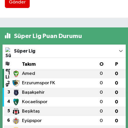
Gönder
Süper Lig Puan Durumu
Süper Lig
#
Takım
O
P
1
Amed
0
0
2
Erzurumspor FK
0
0
3
Başakşehir
0
0
4
Kocaelispor
0
0
5
Beşiktaş
0
0
6
Eyüpspor
0
0