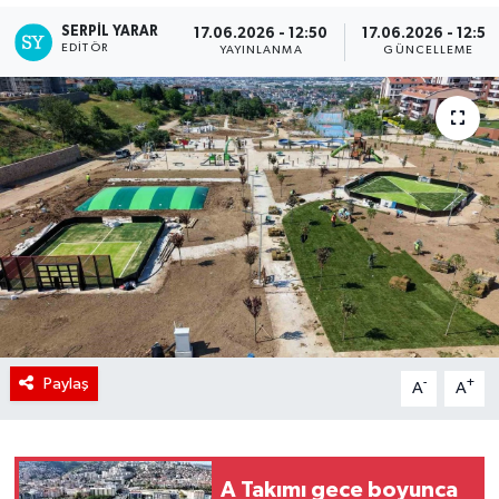
SERPİL YARAR
17.06.2026 - 12:50
17.06.2026 - 12:55
EDITÖR
YAYINLANMA
GÜNCELLEME
Paylaş
-
+
A
A
A Takımı gece boyunca