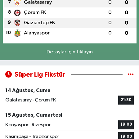
7
Galatasaray
0
0
8
Çorum FK
0
0
9
Gaziantep FK
0
0
10
Alanyaspor
0
0
Detaylar için tıklayın
Süper Lig Fikstür
14 Ağustos, Cuma
Galatasaray - Çorum FK
21:30
15 Ağustos, Cumartesi
Konyaspor - Rizespor
19:00
Kasımpaşa - Trabzonspor
19:00