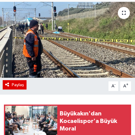
Paylaş
-
+
A
A
Büyükakın'dan
Kocaelispor'a Büyük
Moral