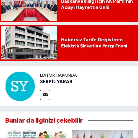
Başkanvekilliği İçin AK Parti’nin
Adayı Hayrettin Ünlü
Habersiz Tarife Değiştiren
Elektrik Şirketine Yargı Freni
EDITÖR HAKKINDA
SERPİL YARAR
Bunlar da ilginizi çekebilir