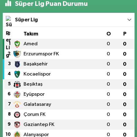
Süper Lig Puan Durumu
Süper Lig
#
Takım
O
P
1
Amed
0
0
2
Erzurumspor FK
0
0
3
Başakşehir
0
0
4
Kocaelispor
0
0
5
Beşiktaş
0
0
6
Eyüpspor
0
0
7
Galatasaray
0
0
8
Çorum FK
0
0
9
Gaziantep FK
0
0
10
Alanyaspor
0
0