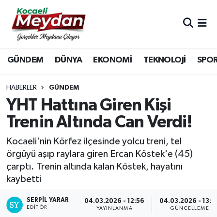
Nöbetçi Eczaneler
GÜNDEM
DÜNYA
EKONOMİ
TEKNOLOJİ
SPO
Hava Durumu
Trafik Durumu
HABERLER
GÜNDEM
YHT Hattına Giren Kişi
Süper Lig Puan Durumu ve Fikstür
Trenin Altında Can Verdi!
Tüm Manşetler
Kocaeli'nin Körfez ilçesinde yolcu treni, tel
örgüyü aşıp raylara giren Ercan Köstek'e (45)
Son Dakika Haberleri
çarptı. Trenin altında kalan Köstek, hayatını
kaybetti
Haber Arşivi
SERPİL YARAR
04.03.2026 - 12:56
04.03.2026 - 13:4
EDITÖR
YAYINLANMA
GÜNCELLEME