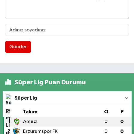
Gönder
Süper Lig Puan Durumu
Süper Lig
#
Takım
O
P
1
Amed
0
0
2
Erzurumspor FK
0
0