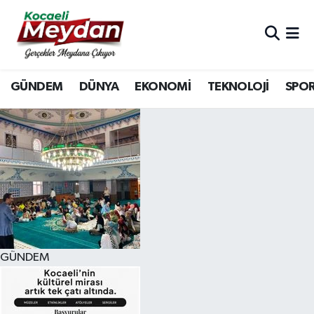
Nöbetçi Eczaneler
GÜNDEM
DÜNYA
EKONOMİ
TEKNOLOJİ
SPO
Hava Durumu
Trafik Durumu
Süper Lig Puan Durumu ve Fikstür
Tüm Manşetler
Son Dakika Haberleri
GÜNDEM
Haber Arşivi