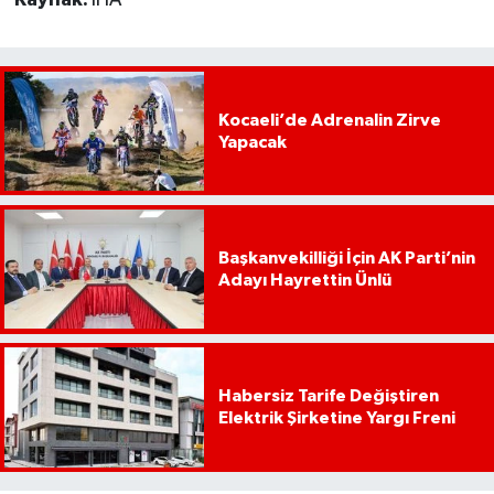
Kocaeli’de Adrenalin Zirve
Yapacak
Başkanvekilliği İçin AK Parti’nin
Adayı Hayrettin Ünlü
Habersiz Tarife Değiştiren
Elektrik Şirketine Yargı Freni