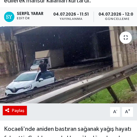
edilerek mahsur kalanları kurtardı.
SERPİL YARAR
04.07.2026 - 11:51
04.07.2026 - 12:05
EDITÖR
YAYINLANMA
GÜNCELLEME
Paylaş
-
+
A
A
Kocaeli'nde aniden bastıran sağanak yağış hayatı