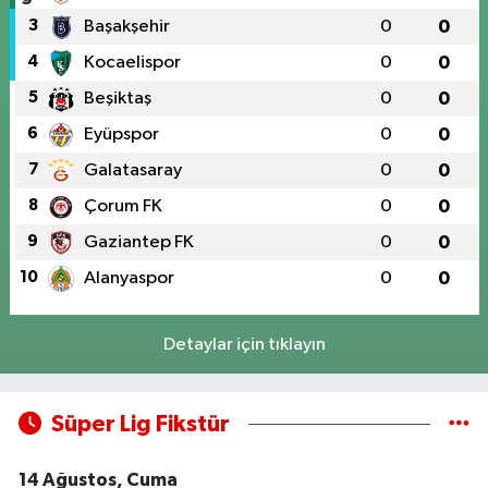
3
Başakşehir
0
0
4
Kocaelispor
0
0
5
Beşiktaş
0
0
6
Eyüpspor
0
0
7
Galatasaray
0
0
8
Çorum FK
0
0
9
Gaziantep FK
0
0
10
Alanyaspor
0
0
Detaylar için tıklayın
Süper Lig Fikstür
14 Ağustos, Cuma