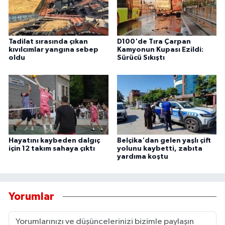
Tadilat sırasında çıkan
D100'de Tıra Çarpan
kıvılcımlar yangına sebep
Kamyonun Kupası Ezildi:
oldu
Sürücü Sıkıştı
Hayatını kaybeden dalgıç
Belçika'dan gelen yaşlı çift
için 12 takım sahaya çıktı
yolunu kaybetti, zabıta
yardıma koştu
Yorumlar