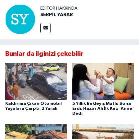
EDITÖR HAKKINDA
SERPİL YARAR
Bunlar da ilginizi çekebilir
Kaldırıma Çıkan Otomobil
5 Yıllık Bekleyiş Mutlu Sona
Yayalara Çarptı: 2 Yaralı
Erdi: Hazar Ali İlk Kez 'Anne'
Dedi