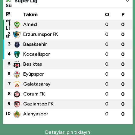
Süper Lig
#
Takım
O
P
1
Amed
0
0
2
Erzurumspor FK
0
0
3
Başakşehir
0
0
4
Kocaelispor
0
0
5
Beşiktaş
0
0
6
Eyüpspor
0
0
7
Galatasaray
0
0
8
Çorum FK
0
0
9
Gaziantep FK
0
0
10
Alanyaspor
0
0
Detaylar için tıklayın