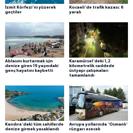
İzmit Körfezi'ni yüzerek
Kocaeli'de trafik kazası: 6
geçtiler
yaralı
Ablasını kurtarmak için
Karamürsel'deki 1,2
denize giren 19 yaşındaki
kilometrelik caddede
genç hayatını kaybetti
üstyapı çalışmaları
tamamlandı
Kandıra'daki tüm sahillerde
Avrupa yollarında 'Osmanlı'
denize girmek yasaklandı
rüzgarı esecek