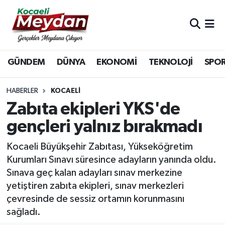
Nöbetçi Eczaneler
GÜNDEM
DÜNYA
EKONOMİ
TEKNOLOJİ
SPO
Hava Durumu
Trafik Durumu
HABERLER
KOCAELI
Zabıta ekipleri YKS'de
Süper Lig Puan Durumu ve Fikstür
gençleri yalnız bırakmadı
Tüm Manşetler
Kocaeli Büyükşehir Zabıtası, Yükseköğretim
Kurumları Sınavı süresince adayların yanında oldu.
Son Dakika Haberleri
Sınava geç kalan adayları sınav merkezine
yetiştiren zabıta ekipleri, sınav merkezleri
Haber Arşivi
çevresinde de sessiz ortamın korunmasını
sağladı.