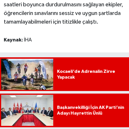
saatleri boyunca durdurulmasını sağlayan ekipler,
öğrencilerin sınavlarını sessiz ve uygun şartlarda
tamamlayabilmeleri için titizlikle çalıştı.
Kaynak:
İHA
Kocaeli’de Adrenalin Zirve
Yapacak
Başkanvekilliği İçin AK Parti’nin
Adayı Hayrettin Ünlü