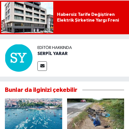
Habersiz Tarife Değiştiren
Elektrik Şirketine Yargı Freni
EDITÖR HAKKINDA
SERPİL YARAR
Bunlar da ilginizi çekebilir