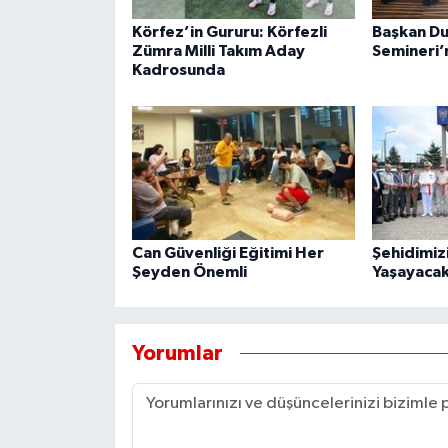
Körfez’in Gururu: Körfezli
Başkan Du
Zümra Milli Takım Aday
Semineri’n
Kadrosunda
Can Güvenliği Eğitimi Her
Şehidimiz
Şeyden Önemli
Yaşayacak
Yorumlar