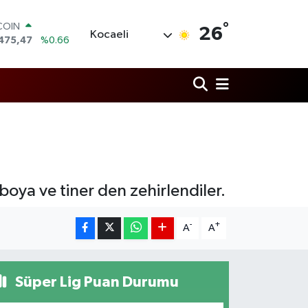
°
COIN
26
Kocaeli
475,47
%0.66
LAR
5971
%0.05
RO
1336
%0.18
RLİN
,2534
%0.22
M ALTIN
8.23
%0.39
T100
703
%0
boya ve tiner den zehirlendiler.
-
+
A
A
Süper Lig Puan Durumu