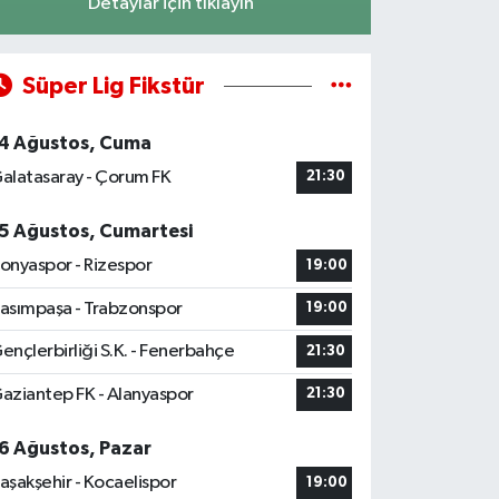
Detaylar için tıklayın
Süper Lig Fikstür
4 Ağustos, Cuma
alatasaray - Çorum FK
21:30
5 Ağustos, Cumartesi
onyaspor - Rizespor
19:00
asımpaşa - Trabzonspor
19:00
ençlerbirliği S.K. - Fenerbahçe
21:30
aziantep FK - Alanyaspor
21:30
6 Ağustos, Pazar
aşakşehir - Kocaelispor
19:00