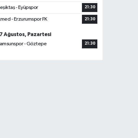
eşiktaş - Eyüpspor
21:30
med - Erzurumspor FK
21:30
7 Ağustos, Pazartesi
amsunspor - Göztepe
21:30