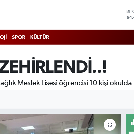
BIT
64.
DO
47,
EU
OJİ
SPOR
KÜLTÜR
55,
STE
64
GRA
ZEHİRLENDİ..!
651
BİS
13.
lık Meslek Lisesi öğrencisi 10 kişi okulda 