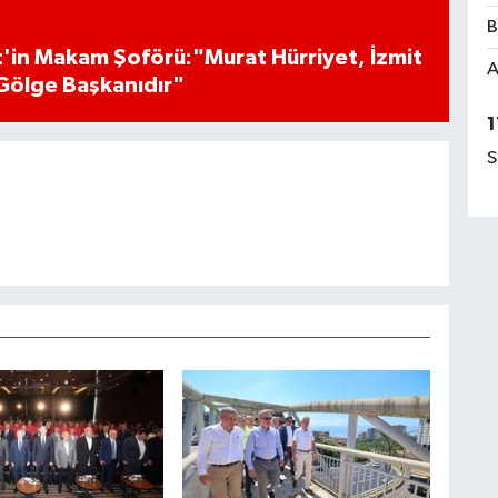
B
'in Makam Şoförü:"Murat Hürriyet, İzmit
A
Gölge Başkanıdır"
1
S