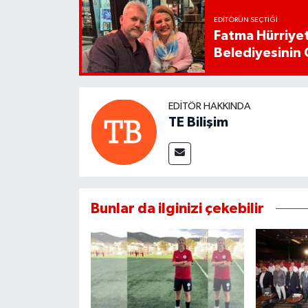
EDITÖRÜN SEÇTIĞI
Fatma Hürriyet
Belediyesinin 
EDITÖR HAKKINDA
TE Bilişim
Bunlar da ilginizi çekebilir