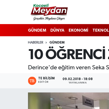
Nöbetçi Eczaneler
GÜNDEM
DÜNYA
EKONOMİ
TEKNOL
Hava Durumu
HABERLER
GÜNDEM
Trafik Durumu
10 ÖĞRENCİ 
Süper Lig Puan Durumu ve Fikstür
Derince'de eğitim veren Seka Sağ
Tüm Manşetler
TE BILIŞIM
09.02.2018 - 18:08
Son Dakika Haberleri
EDITÖR
YAYINLANMA
Haber Arşivi