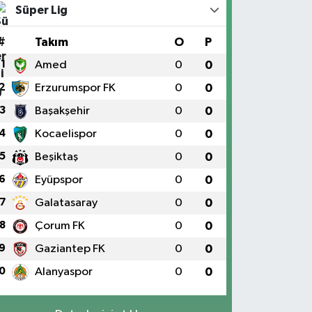
Süper Lig
#
Takım
O
P
1
Amed
0
0
2
Erzurumspor FK
0
0
3
Başakşehir
0
0
4
Kocaelispor
0
0
5
Beşiktaş
0
0
6
Eyüpspor
0
0
7
Galatasaray
0
0
8
Çorum FK
0
0
9
Gaziantep FK
0
0
0
Alanyaspor
0
0