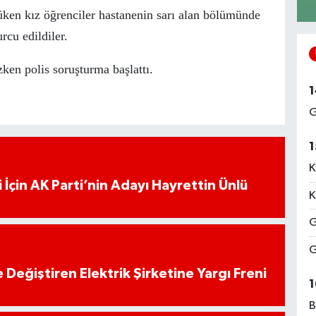
üken kız öğrenciler hastanenin sarı alan bölümünde
urcu edildiler.
ken polis soruşturma başlattı.
1
G
1
K
 İçin AK Parti’nin Adayı Hayrettin Ünlü
K
G
G
 Değiştiren Elektrik Şirketine Yargı Freni
1
B