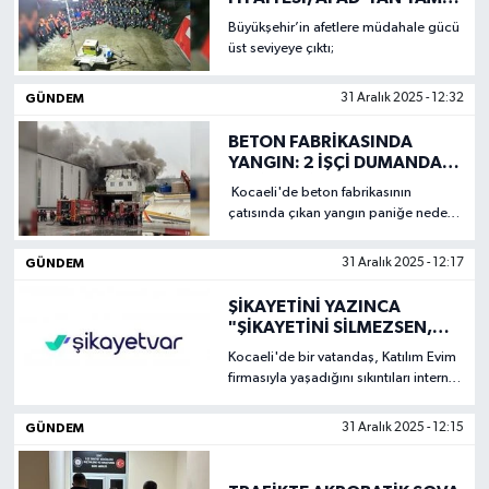
YETKİ ALDI
Büyükşehir’in afetlere müdahale gücü
üst seviyeye çıktı;
GÜNDEM
31 Aralık 2025 - 12:32
BETON FABRİKASINDA
YANGIN: 2 İŞÇİ DUMANDAN
ETKİLENDİ
Kocaeli'de beton fabrikasının
çatısında çıkan yangın paniğe neden
oldu.
GÜNDEM
31 Aralık 2025 - 12:17
ŞİKAYETİNİ YAZINCA
"ŞİKAYETİNİ SİLMEZSEN,
PARANI ALAMAZSIN"
Kocaeli'de bir vatandaş, Katılım Evim
CEVABINI ALDI
firmasıyla yaşadığını sıkıntıları internet
üzerinden şikayet etti.
GÜNDEM
31 Aralık 2025 - 12:15