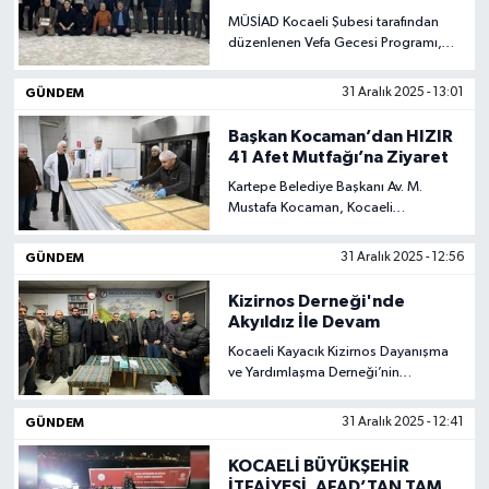
Geleceğe Güçlü Birliktelik
MÜSİAD Kocaeli Şubesi tarafından
düzenlenen Vefa Gecesi Programı,
teşkilata emek vermiş önceki dönem
başkanları ve yönetim kurulu
GÜNDEM
31 Aralık 2025 - 13:01
üyelerinin katılımıyla gerçekleştirildi.
Başkan Kocaman’dan HIZIR
41 Afet Mutfağı’na Ziyaret
Kartepe Belediye Başkanı Av. M.
Mustafa Kocaman, Kocaeli
Büyükşehir Belediyesi’nin afet
koordinasyon kapasitesini
GÜNDEM
31 Aralık 2025 - 12:56
güçlendirmek amacıyla kurduğu
HIZIR 41 Afet Mutfağı’nı ziyaret etti.
Kizirnos Derneği'nde
Akyıldız İle Devam
Kocaeli Kayacık Kizirnos Dayanışma
ve Yardımlaşma Derneği’nin
olağanüstü kongresinde sandıktan
birlik ve beraberlik mesajı çıktı.
GÜNDEM
31 Aralık 2025 - 12:41
KOCAELİ BÜYÜKŞEHİR
İTFAİYESİ, AFAD’TAN TAM