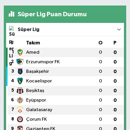
Süper Lig Puan Durumu
Süper Lig
#
Takım
O
P
1
Amed
0
0
2
Erzurumspor FK
0
0
3
Başakşehir
0
0
4
Kocaelispor
0
0
5
Beşiktaş
0
0
6
Eyüpspor
0
0
7
Galatasaray
0
0
8
Çorum FK
0
0
9
Gaziantep FK
0
0