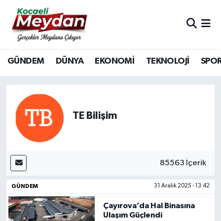
Nöbetçi Eczaneler
GÜNDEM
DÜNYA
EKONOMİ
TEKNOLOJİ
SPO
Hava Durumu
Trafik Durumu
Süper Lig Puan Durumu ve Fikstür
TE Bilişim
Tüm Manşetler
Son Dakika Haberleri
85563 İçerik
GÜNDEM
31 Aralık 2025 - 13:42
Haber Arşivi
Çayırova’da Hal Binasına
Ulaşım Güçlendi