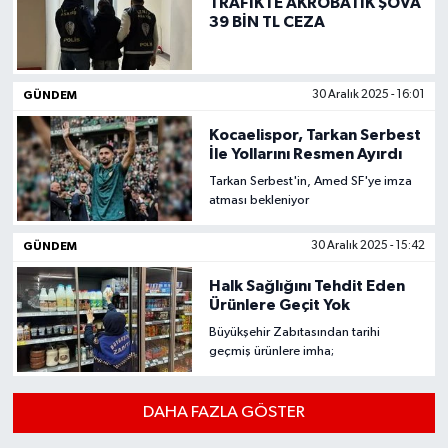
TRAFİKTE AKROBATİK ŞOVA
39 BİN TL CEZA
GÜNDEM
30 Aralık 2025 - 16:01
Kocaelispor, Tarkan Serbest
İle Yollarını Resmen Ayırdı
Tarkan Serbest'in, Amed SF'ye imza
atması bekleniyor
GÜNDEM
30 Aralık 2025 - 15:42
Halk Sağlığını Tehdit Eden
Ürünlere Geçit Yok
Büyükşehir Zabıtasından tarihi
geçmiş ürünlere imha;
DAHA FAZLA GÖSTER