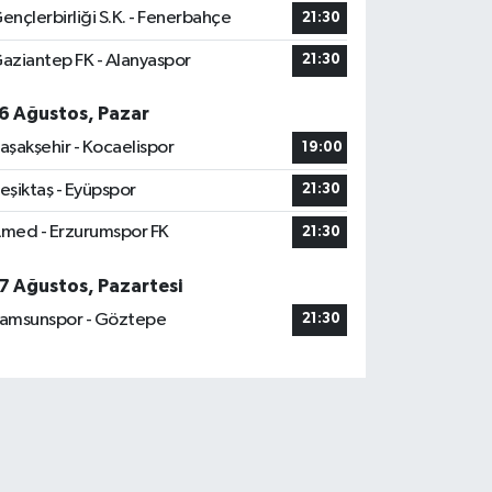
ençlerbirliği S.K. - Fenerbahçe
21:30
aziantep FK - Alanyaspor
21:30
6 Ağustos, Pazar
aşakşehir - Kocaelispor
19:00
eşiktaş - Eyüpspor
21:30
med - Erzurumspor FK
21:30
7 Ağustos, Pazartesi
amsunspor - Göztepe
21:30