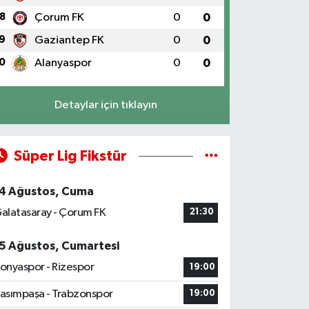
8
Çorum FK
0
0
9
Gaziantep FK
0
0
0
Alanyaspor
0
0
Detaylar için tıklayın
Süper Lig Fikstür
4 Ağustos, Cuma
alatasaray - Çorum FK
21:30
5 Ağustos, Cumartesi
onyaspor - Rizespor
19:00
asımpaşa - Trabzonspor
19:00