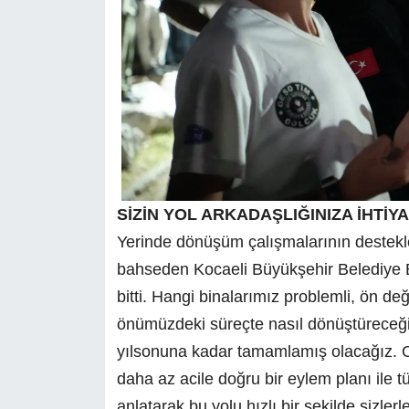
SİZİN YOL ARKADAŞLIĞINIZA İHTİY
Yerinde dönüşüm çalışmalarının destek
bahseden Kocaeli Büyükşehir Belediye B
bitti. Hangi binalarımız problemli, ön de
önümüzdeki süreçte nasıl dönüştüreceğimi
yılsonuna kadar tamamlamış olacağız. On
daha az acile doğru bir eylem planı ile t
anlatarak bu yolu hızlı bir şekilde sizle