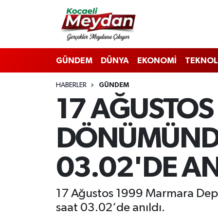
Nöbetçi Eczaneler
GÜNDEM
DÜNYA
EKONOMİ
TEKNOL
Hava Durumu
HABERLER
GÜNDEM
Trafik Durumu
17 AĞUSTOS 
Süper Lig Puan Durumu ve Fikstür
DÖNÜMÜNDE
Tüm Manşetler
03.02'DE AN
Son Dakika Haberleri
Haber Arşivi
17 Ağustos 1999 Marmara Depr
saat 03.02‘de anıldı.