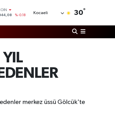
°
LAR
30
Kocaeli
7436
%0.18
RO
2510
%0.32
RLİN
4811
%0.38
M ALTIN
0.55
%0.03
T100
 YIL
779
%-14
COIN
944,08
%-0.18
EDENLER
edenler merkez üssü Gölcük'te