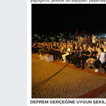
yaptığımız şekilde bu kayıpları yaşamay
DEPREM GERÇEĞİNE UYGUN ŞEKİL