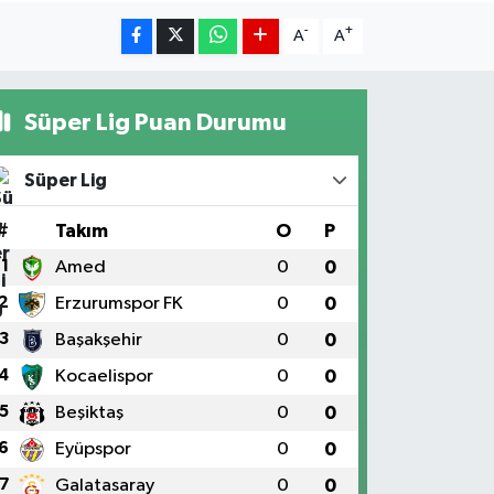
-
+
A
A
Süper Lig Puan Durumu
Süper Lig
#
Takım
O
P
1
Amed
0
0
2
Erzurumspor FK
0
0
3
Başakşehir
0
0
4
Kocaelispor
0
0
5
Beşiktaş
0
0
6
Eyüpspor
0
0
7
Galatasaray
0
0