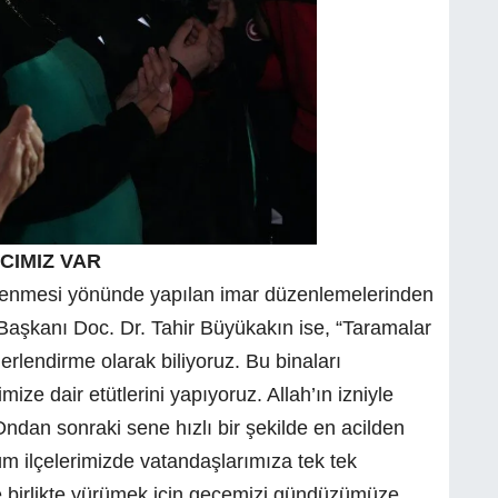
ACIMIZ VAR
lenmesi yönünde yapılan imar düzenlemelerinden
aşkanı Doc. Dr. Tahir Büyükakın ise, “Taramalar
ğerlendirme olarak biliyoruz. Bu binaları
ze dair etütlerini yapıyoruz. Allah’ın izniyle
dan sonraki sene hızlı bir şekilde en acilden
üm ilçelerimizde vatandaşlarımıza tek tek
rle birlikte yürümek için gecemizi gündüzümüze