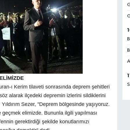
G
G
1
B
B
A
1
ELİMİZDE
S
ran-ı Kerim tilaveti sonrasında deprem şehitleri
öz alarak ilçedeki depremin izlerini sildiklerini
li Yıldırım Sezer, "Deprem bölgesinde yaşıyoruz.
 geçmek elimizde. Bununla ilgili yapılması
ennin gerektirdiği şekilde konutlarımızı