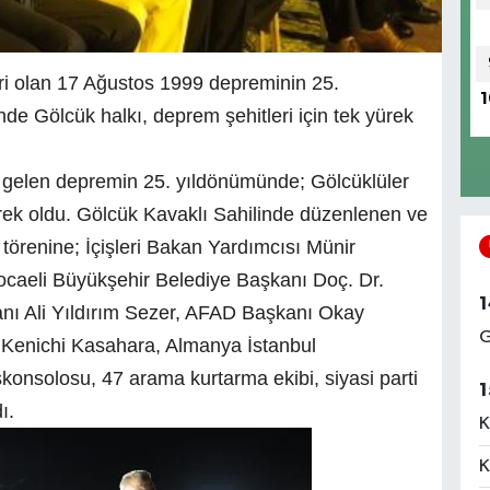
iri olan 17 Ağustos 1999 depreminin 25.
1
 Gölcük halkı, deprem şehitleri için tek yürek
gelen depremin 25. yıldönümünde; Gölcüklüler
ürek oldu. Gölcük Kavaklı Sahilinde düzenlenen ve
 törenine; İçişleri Bakan Yardımcısı Münir
Kocaeli Büyükşehir Belediye Başkanı Doç. Dr.
1
nı Ali Yıldırım Sezer, AFAD Başkanı Okay
G
Kenichi Kasahara, Almanya İstanbul
onsolosu, 47 arama kurtarma ekibi, siyasi parti
1
ı.
K
K