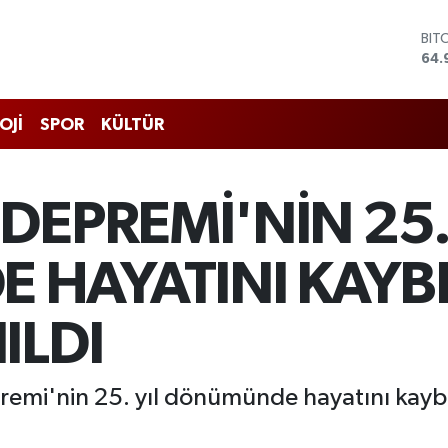
DO
47,
EU
55,
STE
OJİ
SPOR
KÜLTÜR
64,
GRA
666
BİS
DEPREMİ'NİN 25.
13.
BIT
64.
 HAYATINI KAYB
ILDI
emi'nin 25. yıl dönümünde hayatını kayb