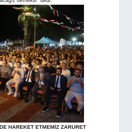
acağız demektir” dedi.
DE HAREKET ETMEMİZ ZARURET