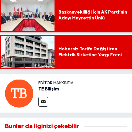
Başkanvekilliği İçin AK Parti’nin
Adayı Hayrettin Ünlü
Habersiz Tarife Değiştiren
Elektrik Şirketine Yargı Freni
EDITÖR HAKKINDA
TE Bilişim
Bunlar da ilginizi çekebilir