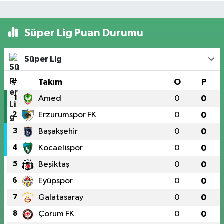
Süper Lig Puan Durumu
Süper Lig
#
Takım
O
P
1
Amed
0
0
2
Erzurumspor FK
0
0
3
Başakşehir
0
0
4
Kocaelispor
0
0
5
Beşiktaş
0
0
6
Eyüpspor
0
0
7
Galatasaray
0
0
8
Çorum FK
0
0