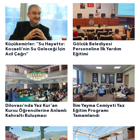
Küçükemirler: "Su Hayattır:
Gölcük Belediyesi
Kocaeli’nin Su Geleceği İçin
Personeline İlk Yardım
Acil Çağrı"
Eğitimi
Dilovası'nda Yaz Kur'an
İlim Yayma Cemiyeti Yaz
Kursu Öğrencilerine Anlamlı
Eğitim Programı
Kahvaltı Buluşması
Tamamlandı