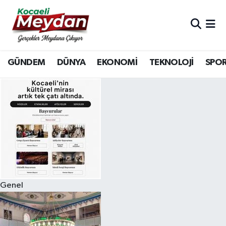
Nöbetçi Eczaneler
GÜNDEM
DÜNYA
EKONOMİ
TEKNOLOJİ
SPO
Hava Durumu
Trafik Durumu
Süper Lig Puan Durumu ve Fikstür
Tüm Manşetler
Son Dakika Haberleri
Genel
Haber Arşivi