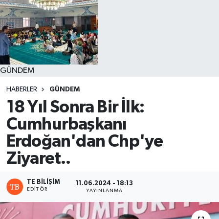
GÜNDEM
HABERLER
GÜNDEM
18 Yıl Sonra Bir İlk:
Cumhurbaşkanı
Erdoğan'dan Chp'ye
Ziyaret..
TE BILIŞIM
11.06.2024 - 18:13
EDITÖR
YAYINLANMA