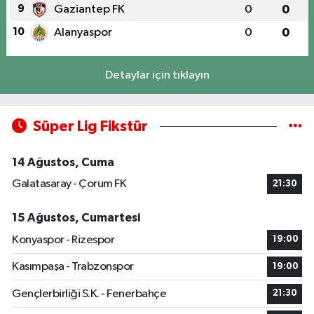
9
Gaziantep FK
0
0
10
Alanyaspor
0
0
Detaylar için tıklayın
Süper Lig Fikstür
14 Ağustos, Cuma
Galatasaray - Çorum FK
21:30
15 Ağustos, Cumartesi
Konyaspor - Rizespor
19:00
Kasımpaşa - Trabzonspor
19:00
Gençlerbirliği S.K. - Fenerbahçe
21:30