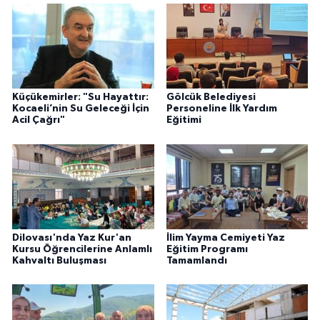
Küçükemirler: "Su Hayattır:
Gölcük Belediyesi
Kocaeli’nin Su Geleceği İçin
Personeline İlk Yardım
Acil Çağrı"
Eğitimi
Dilovası'nda Yaz Kur'an
İlim Yayma Cemiyeti Yaz
Kursu Öğrencilerine Anlamlı
Eğitim Programı
Kahvaltı Buluşması
Tamamlandı