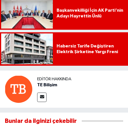
Başkanvekilliği İçin AK Parti’nin
Adayı Hayrettin Ünlü
Habersiz Tarife Değiştiren
Elektrik Şirketine Yargı Freni
EDITÖR HAKKINDA
TE Bilişim
Bunlar da ilginizi çekebilir