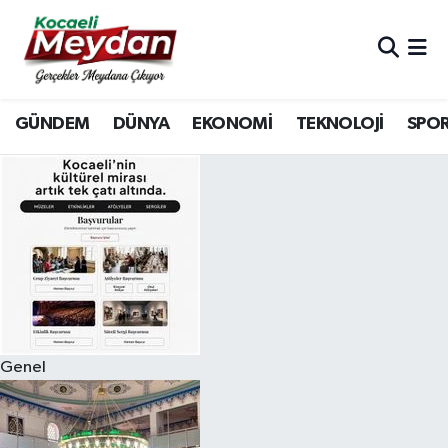
Nöbetçi Eczaneler
GÜNDEM
DÜNYA
EKONOMİ
TEKNOLOJİ
SPO
Hava Durumu
Trafik Durumu
Süper Lig Puan Durumu ve Fikstür
Tüm Manşetler
Son Dakika Haberleri
Genel
Haber Arşivi