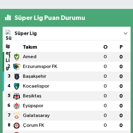
Süper Lig Puan Durumu
Süper Lig
#
Takım
O
P
1
Amed
0
0
2
Erzurumspor FK
0
0
3
Başakşehir
0
0
4
Kocaelispor
0
0
5
Beşiktaş
0
0
6
Eyüpspor
0
0
7
Galatasaray
0
0
8
Çorum FK
0
0