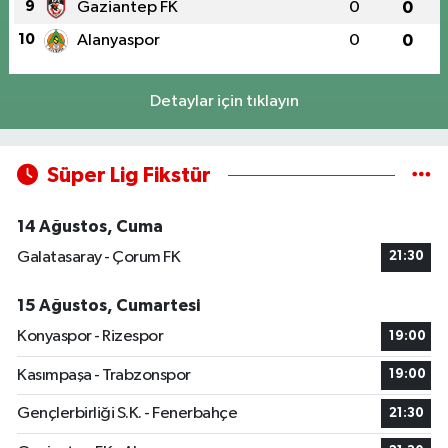
9
Gaziantep FK
0
0
10
Alanyaspor
0
0
Detaylar için tıklayın
Süper Lig Fikstür
14 Ağustos, Cuma
Galatasaray - Çorum FK
21:30
15 Ağustos, Cumartesi
Konyaspor - Rizespor
19:00
Kasımpaşa - Trabzonspor
19:00
Gençlerbirliği S.K. - Fenerbahçe
21:30