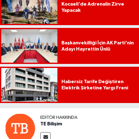
Kocaeli’de Adrenalin Zirve
Yapacak
Başkanvekilliği İçin AK Parti’nin
Adayı Hayrettin Ünlü
Habersiz Tarife Değiştiren
Elektrik Şirketine Yargı Freni
EDITÖR HAKKINDA
TE Bilişim