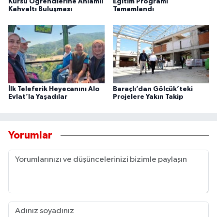
Kursu Öğrencilerine Anlamlı
Eğitim Programı
Kahvaltı Buluşması
Tamamlandı
İlk Teleferik Heyecanını Alo
Baraçlı’dan Gölcük’teki
Evlat’la Yaşadılar
Projelere Yakın Takip
Yorumlar