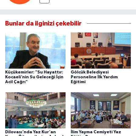
Bunlar da ilginizi çekebilir
Küçükemirler: "Su Hayattır:
Gölcük Belediyesi
Kocaeli’nin Su Geleceği İçin
Personeline İlk Yardım
Acil Çağrı"
Eğitimi
Dilovası'nda Yaz Kur'an
İlim Yayma Cemiyeti Yaz