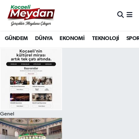
Nöbetçi Eczaneler
GÜNDEM
DÜNYA
EKONOMİ
TEKNOLOJİ
SPO
Hava Durumu
Trafik Durumu
Süper Lig Puan Durumu ve Fikstür
Tüm Manşetler
Son Dakika Haberleri
Genel
Haber Arşivi