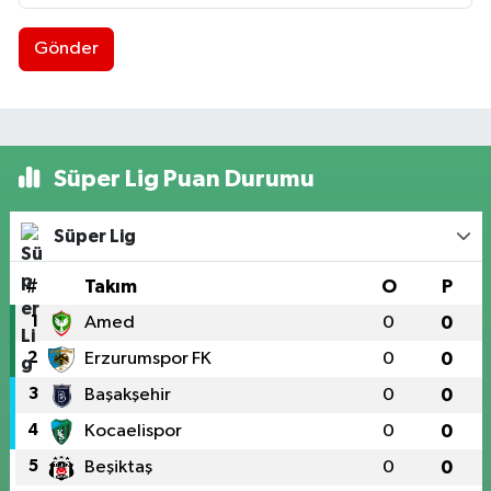
Gönder
Süper Lig Puan Durumu
Süper Lig
#
Takım
O
P
1
Amed
0
0
2
Erzurumspor FK
0
0
3
Başakşehir
0
0
4
Kocaelispor
0
0
5
Beşiktaş
0
0