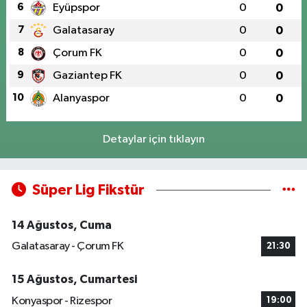
6
Eyüpspor
0
0
7
Galatasaray
0
0
8
Çorum FK
0
0
9
Gaziantep FK
0
0
10
Alanyaspor
0
0
Detaylar için tıklayın
Süper Lig Fikstür
14 Ağustos, Cuma
Galatasaray - Çorum FK
21:30
15 Ağustos, Cumartesi
Konyaspor - Rizespor
19:00