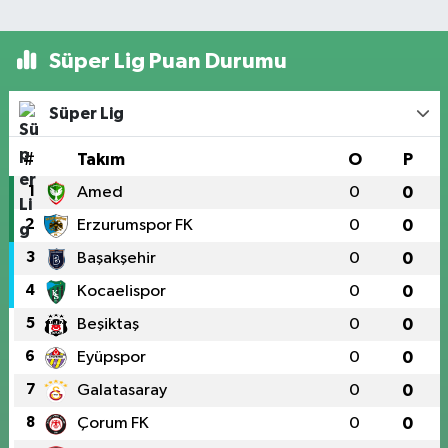
Süper Lig Puan Durumu
Süper Lig
#
Takım
O
P
1
Amed
0
0
2
Erzurumspor FK
0
0
3
Başakşehir
0
0
4
Kocaelispor
0
0
5
Beşiktaş
0
0
6
Eyüpspor
0
0
7
Galatasaray
0
0
8
Çorum FK
0
0