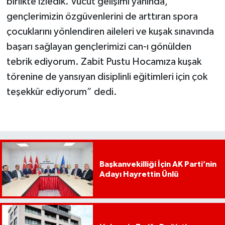
birlikte izledik. Vücut gelişimi yanında,
gençlerimizin özgüvenlerini de arttıran spora
çocuklarını yönlendiren aileleri ve kuşak sınavında
başarı sağlayan gençlerimizi can-ı gönülden
tebrik ediyorum. Zabit Pustu Hocamıza kuşak
törenine de yansıyan disiplinli eğitimleri için çok
teşekkür ediyorum” dedi.
Başkanvekilliği İçin AK Parti’nin
Adayı Hayrettin Ünlü