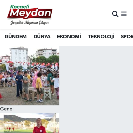
Nöbetçi Eczaneler
GÜNDEM
DÜNYA
EKONOMİ
TEKNOLOJİ
SPO
Hava Durumu
Trafik Durumu
Süper Lig Puan Durumu ve Fikstür
Tüm Manşetler
Son Dakika Haberleri
Genel
Haber Arşivi