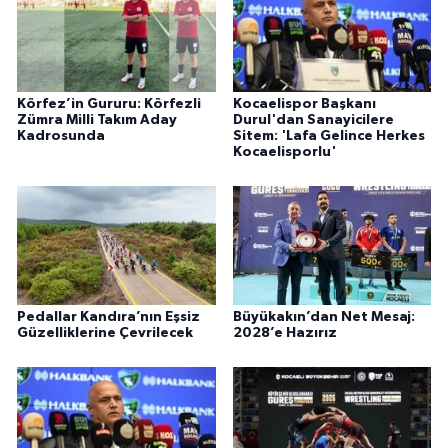
Körfez’in Gururu: Körfezli
Kocaelispor Başkanı
Zümra Milli Takım Aday
Durul'dan Sanayicilere
Kadrosunda
Sitem: 'Lafa Gelince Herkes
Kocaelisporlu'
Pedallar Kandıra’nın Eşsiz
Büyükakın’dan Net Mesaj:
Güzelliklerine Çevrilecek
2028’e Hazırız