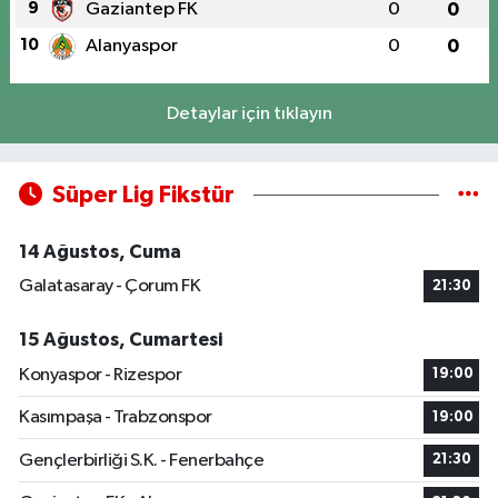
9
Gaziantep FK
0
0
10
Alanyaspor
0
0
Detaylar için tıklayın
Süper Lig Fikstür
14 Ağustos, Cuma
Galatasaray - Çorum FK
21:30
15 Ağustos, Cumartesi
Konyaspor - Rizespor
19:00
Kasımpaşa - Trabzonspor
19:00
Gençlerbirliği S.K. - Fenerbahçe
21:30