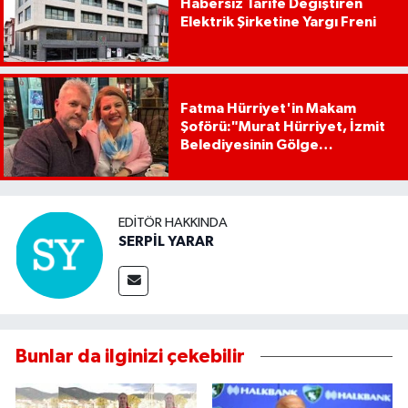
Habersiz Tarife Değiştiren
Elektrik Şirketine Yargı Freni
Fatma Hürriyet'in Makam
Şoförü:"Murat Hürriyet, İzmit
Belediyesinin Gölge
Başkanıdır"
EDITÖR HAKKINDA
SERPİL YARAR
Bunlar da ilginizi çekebilir