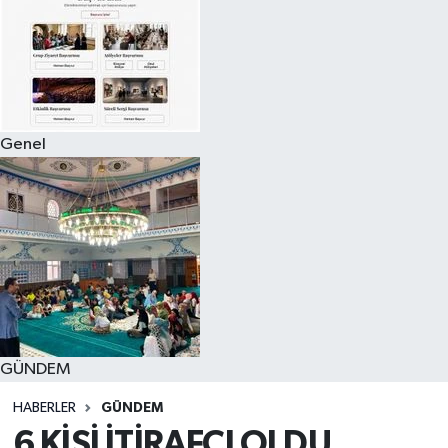
Genel
GÜNDEM
HABERLER
GÜNDEM
6 KİŞİ İTİRAFÇI OLDU