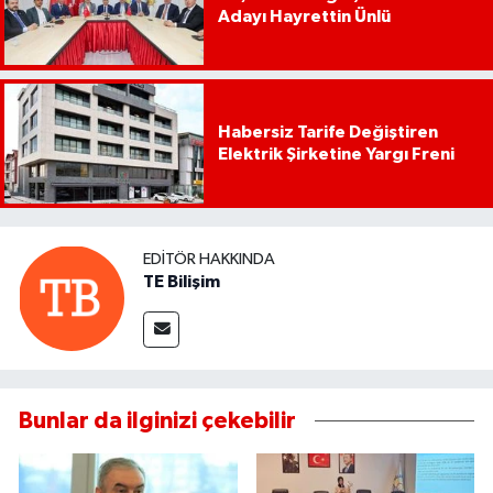
Adayı Hayrettin Ünlü
Habersiz Tarife Değiştiren
Elektrik Şirketine Yargı Freni
EDITÖR HAKKINDA
TE Bilişim
Bunlar da ilginizi çekebilir