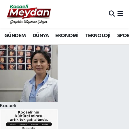
Nöbetçi Eczaneler
GÜNDEM
DÜNYA
EKONOMİ
TEKNOLOJİ
SPO
Hava Durumu
Trafik Durumu
Süper Lig Puan Durumu ve Fikstür
Tüm Manşetler
Son Dakika Haberleri
Kocaeli
Haber Arşivi