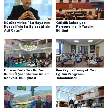
Küçükemirler: "Su Hayattır:
Gölcük Belediyesi
Kocaeli’nin Su Geleceği İçin
Personeline İlk Yardım
Acil Çağrı"
Eğitimi
Dilovası'nda Yaz Kur'an
İlim Yayma Cemiyeti Yaz
Kursu Öğrencilerine Anlamlı
Eğitim Programı
Kahvaltı Buluşması
Tamamlandı