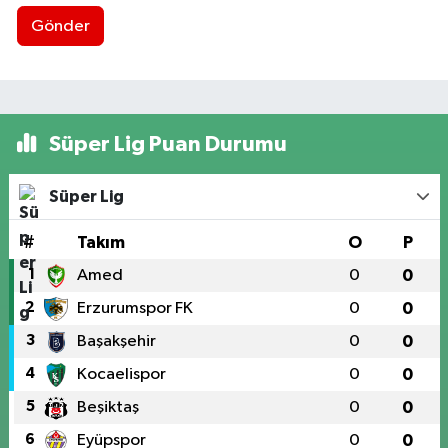
Gönder
Süper Lig Puan Durumu
Süper Lig
#
Takım
O
P
1
Amed
0
0
2
Erzurumspor FK
0
0
3
Başakşehir
0
0
4
Kocaelispor
0
0
5
Beşiktaş
0
0
6
Eyüpspor
0
0