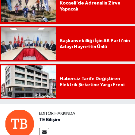
Kocaeli’de Adrenalin Zirve
Yapacak
Başkanvekilliği İçin AK Parti’nin
Adayı Hayrettin Ünlü
Habersiz Tarife Değiştiren
Elektrik Şirketine Yargı Freni
EDITÖR HAKKINDA
TE Bilişim