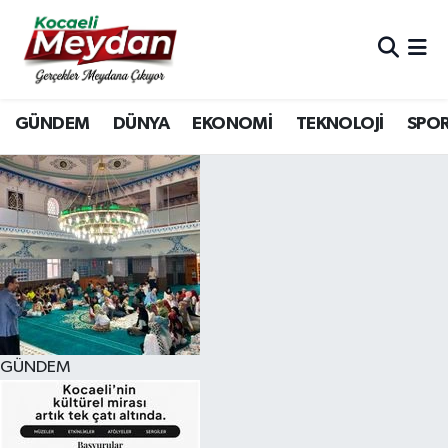
Nöbetçi Eczaneler
GÜNDEM
DÜNYA
EKONOMİ
TEKNOLOJİ
SPO
Hava Durumu
Trafik Durumu
Süper Lig Puan Durumu ve Fikstür
Tüm Manşetler
Son Dakika Haberleri
GÜNDEM
Haber Arşivi