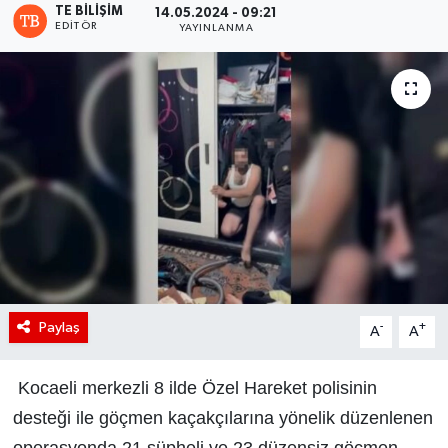
TE BILIŞIM
14.05.2024 - 09:21
EDITÖR
YAYINLANMA
Paylaş
-
+
A
A
Kocaeli merkezli 8 ilde Özel Hareket polisinin
desteği ile göçmen kaçakçılarına yönelik düzenlenen
operasyonda 21 şüpheli ve 23 düzensiz göçmen