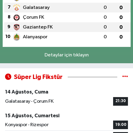
7
Galatasaray
0
0
8
Çorum FK
0
0
9
Gaziantep FK
0
0
10
Alanyaspor
0
0
Detaylar için tıklayın
Süper Lig Fikstür
14 Ağustos, Cuma
Galatasaray - Çorum FK
21:30
15 Ağustos, Cumartesi
Konyaspor - Rizespor
19:00