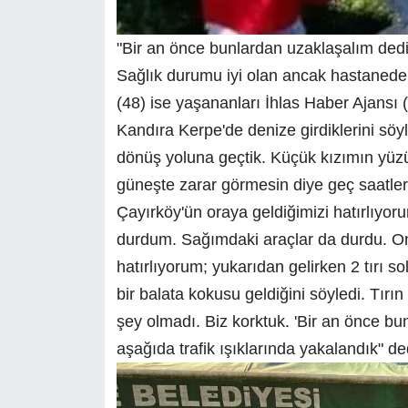
"Bir an önce bunlardan uzaklaşalım dedik
Sağlık durumu iyi olan ancak hastanede
(48) ise yaşananları İhlas Haber Ajansı 
Kandıra Kerpe'de denize girdiklerini söy
dönüş yoluna geçtik. Küçük kızımın yüz
güneşte zarar görmesin diye geç saatler
Çayırköy'ün oraya geldiğimizi hatırlıyor
durdum. Sağımdaki araçlar da durdu. On
hatırlıyorum; yukarıdan gelirken 2 tırı s
bir balata kokusu geldiğini söyledi. Tırın
şey olmadı. Biz korktuk. 'Bir an önce b
aşağıda trafik ışıklarında yakalandık" de