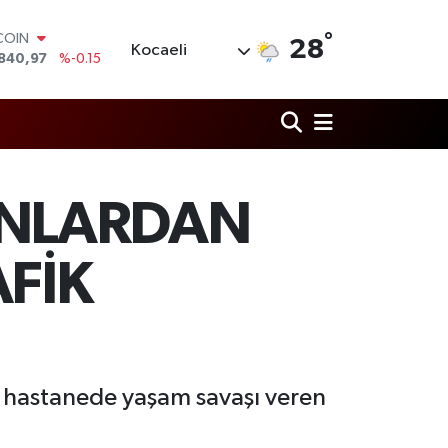
°
LAR
28
Kocaeli
7436
%0.18
RO
2510
%0.32
RLİN
4811
%0.38
M ALTIN
60.55
%0
T100
BUNLARDAN
779
%-14
COIN
840,97
%-0.15
FİK
se hastanede yaşam savaşı veren