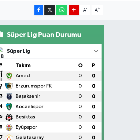
-
+
A
A
Süper Lig Puan Durumu
Süper Lig
#
Takım
O
P
1
Amed
0
0
2
Erzurumspor FK
0
0
3
Başakşehir
0
0
4
Kocaelispor
0
0
5
Beşiktaş
0
0
6
Eyüpspor
0
0
7
Galatasaray
0
0