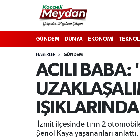
Nöbetçi Eczaneler
GÜNDEM
DÜNYA
EKONOMİ
TEKNOL
Hava Durumu
HABERLER
GÜNDEM
Trafik Durumu
ACILI BABA
Süper Lig Puan Durumu ve Fikstür
UZAKLAŞALI
Tüm Manşetler
IŞIKLARIND
Son Dakika Haberleri
Haber Arşivi
İzmit ilçesinde tırın 2 otomobi
Şenol Kaya yaşananları anlattı.