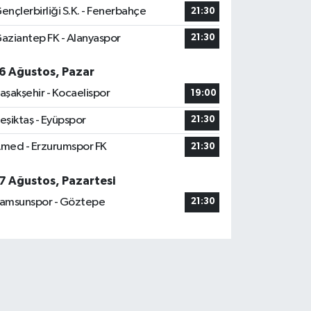
ençlerbirliği S.K. - Fenerbahçe
21:30
aziantep FK - Alanyaspor
21:30
6 Ağustos, Pazar
aşakşehir - Kocaelispor
19:00
eşiktaş - Eyüpspor
21:30
med - Erzurumspor FK
21:30
7 Ağustos, Pazartesi
amsunspor - Göztepe
21:30