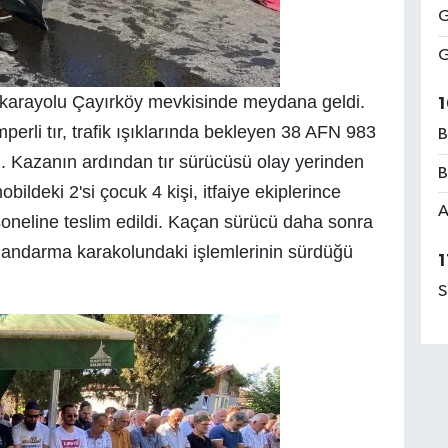
G
G
karayolu Çayırköy mevkisinde meydana geldi.
1
perli tır, trafik ışıklarında bekleyen 38 AFN 983
B
ı. Kazanın ardından tır sürücüsü olay yerinden
B
ildeki 2'si çocuk 4 kişi, itfaiye ekiplerince
A
rsoneline teslim edildi. Kaçan sürücü daha sonra
 jandarma karakolundaki işlemlerinin sürdüğü
1
S