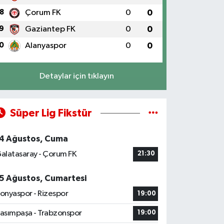
8
Çorum FK
0
0
9
Gaziantep FK
0
0
0
Alanyaspor
0
0
Detaylar için tıklayın
Süper Lig Fikstür
4 Ağustos, Cuma
alatasaray - Çorum FK
21:30
5 Ağustos, Cumartesi
onyaspor - Rizespor
19:00
asımpaşa - Trabzonspor
19:00