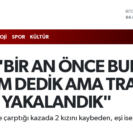
DO
47,
EU
55,
STE
OJİ
SPOR
KÜLTÜR
64,
GRA
66
BİS
: "BİR AN ÖNCE 
13.
BIT
64.
M DEDİK AMA TRA
A YAKALANDIK"
le çarptığı kazada 2 kızını kaybeden, eşi i