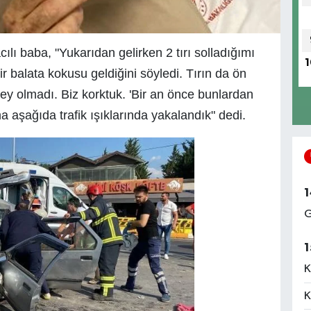
lı baba, "Yukarıdan gelirken 2 tırı solladığımı
1
r balata kokusu geldiğini söyledi. Tırın da ön
şey olmadı. Biz korktuk. 'Bir an önce bunlardan
 aşağıda trafik ışıklarında yakalandık" dedi.
1
G
1
K
K