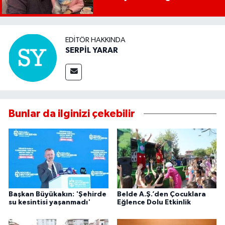
Başkanıdır"
EDITÖR HAKKINDA
SERPİL YARAR
Bunlar da ilginizi çekebilir
Başkan Büyükakın: 'Şehirde
Belde A.Ş.’den Çocuklara
su kesintisi yaşanmadı'
Eğlence Dolu Etkinlik