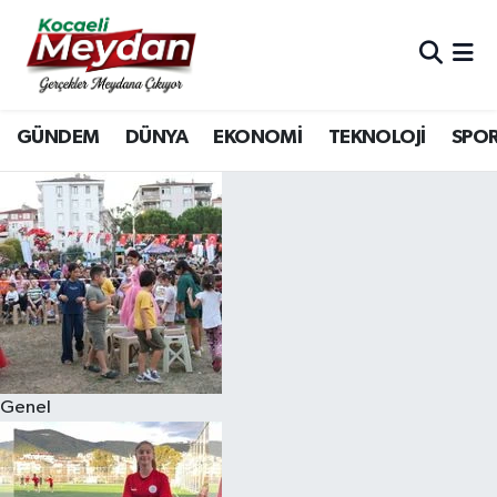
Nöbetçi Eczaneler
GÜNDEM
DÜNYA
EKONOMİ
TEKNOLOJİ
SPO
Hava Durumu
Trafik Durumu
Süper Lig Puan Durumu ve Fikstür
Tüm Manşetler
Son Dakika Haberleri
Genel
Haber Arşivi