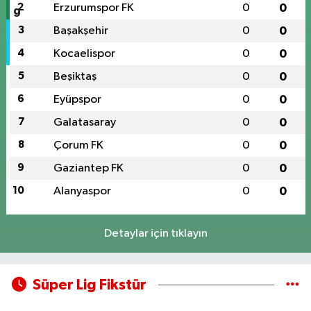
2
Erzurumspor FK
0
0
3
Başakşehir
0
0
4
Kocaelispor
0
0
5
Beşiktaş
0
0
6
Eyüpspor
0
0
7
Galatasaray
0
0
8
Çorum FK
0
0
9
Gaziantep FK
0
0
10
Alanyaspor
0
0
Detaylar için tıklayın
Süper Lig Fikstür