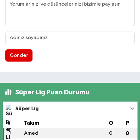
Gönder
Süper Lig Puan Durumu
Süper Lig
#
Takım
O
P
1
Amed
0
0