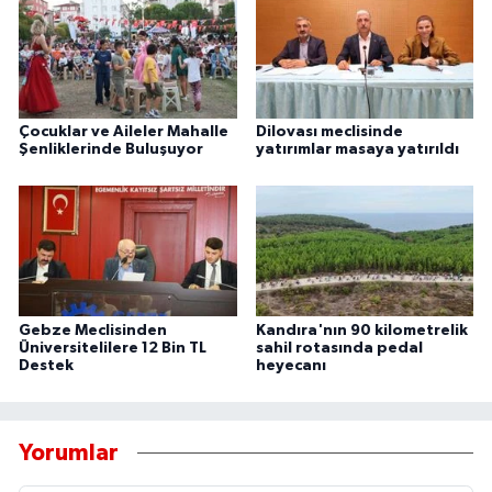
Çocuklar ve Aileler Mahalle
Dilovası meclisinde
Şenliklerinde Buluşuyor
yatırımlar masaya yatırıldı
Gebze Meclisinden
Kandıra'nın 90 kilometrelik
Üniversitelilere 12 Bin TL
sahil rotasında pedal
Destek
heyecanı
Yorumlar