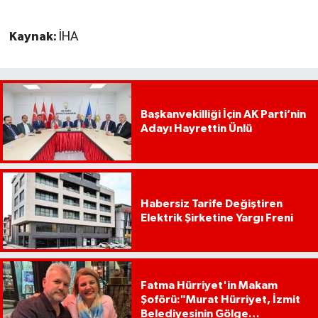
Kaynak:
İHA
Başkanvekilliği İçin AK Parti’nin
Adayı Hayrettin Ünlü
Habersiz Tarife Değiştiren
Elektrik Şirketine Yargı Freni
Fatma Hürriyet'in Makam
Şoförü:"Murat Hürriyet, İzmit
Belediyesinin Gölge