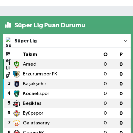
Süper Lig Puan Durumu
Süper Lig
#
Takım
O
P
1
Amed
0
0
2
Erzurumspor FK
0
0
3
Başakşehir
0
0
4
Kocaelispor
0
0
5
Beşiktaş
0
0
6
Eyüpspor
0
0
7
Galatasaray
0
0
8
Çorum FK
0
0