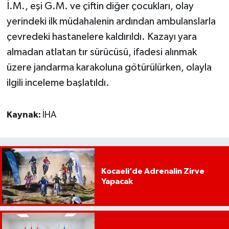
İ.M., eşi G.M. ve çiftin diğer çocukları, olay
yerindeki ilk müdahalenin ardından ambulanslarla
çevredeki hastanelere kaldırıldı. Kazayı yara
almadan atlatan tır sürücüsü, ifadesi alınmak
üzere jandarma karakoluna götürülürken, olayla
ilgili inceleme başlatıldı.
Kaynak:
İHA
Kocaeli’de Adrenalin Zirve
Yapacak