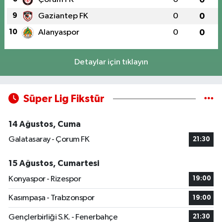
9
Gaziantep FK
0
0
10
Alanyaspor
0
0
Detaylar için tıklayın
Süper Lig Fikstür
14 Ağustos, Cuma
Galatasaray - Çorum FK
21:30
15 Ağustos, Cumartesi
Konyaspor - Rizespor
19:00
Kasımpaşa - Trabzonspor
19:00
Gençlerbirliği S.K. - Fenerbahçe
21:30