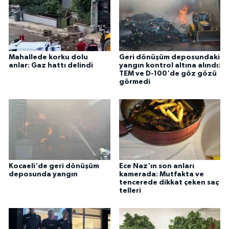
Mahallede korku dolu
Geri dönüşüm deposundaki
anlar: Gaz hattı delindi
yangın kontrol altına alındı:
TEM ve D-100'de göz gözü
görmedi
Kocaeli'de geri dönüşüm
Ece Naz'ın son anları
deposunda yangın
kamerada: Mutfakta ve
tencerede dikkat çeken saç
telleri