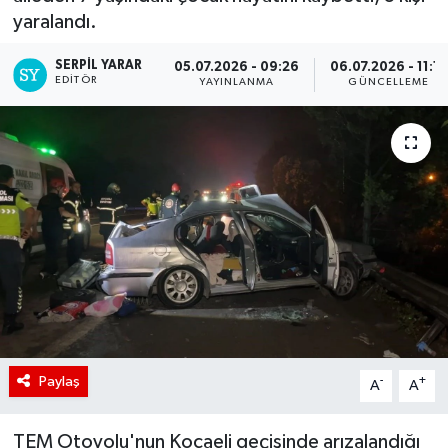
yaralandı.
SERPİL YARAR
05.07.2026 - 09:26
06.07.2026 - 11:13
EDITÖR
YAYINLANMA
GÜNCELLEME
Paylaş
-
+
A
A
TEM Otoyolu'nun Kocaeli geçişinde arızalandığı