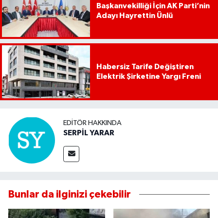
Başkanvekilliği İçin AK Parti’nin
Adayı Hayrettin Ünlü
Habersiz Tarife Değiştiren
Elektrik Şirketine Yargı Freni
EDITÖR HAKKINDA
SERPİL YARAR
Bunlar da ilginizi çekebilir