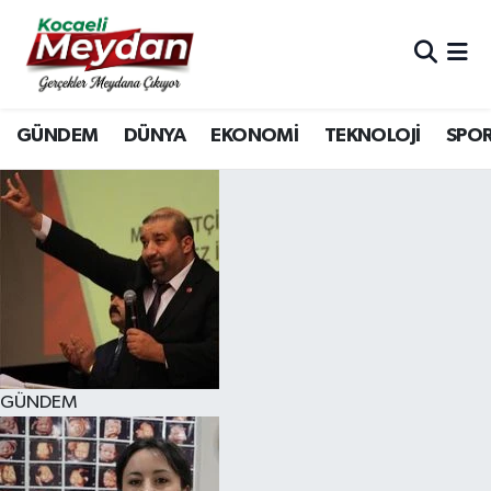
Nöbetçi Eczaneler
GÜNDEM
DÜNYA
EKONOMİ
TEKNOLOJİ
SPO
Hava Durumu
Trafik Durumu
Süper Lig Puan Durumu ve Fikstür
Tüm Manşetler
Son Dakika Haberleri
GÜNDEM
Haber Arşivi