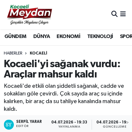
Nöbetçi Eczaneler
GÜNDEM
DÜNYA
EKONOMİ
TEKNOLOJİ
SPO
Hava Durumu
Trafik Durumu
HABERLER
KOCAELI
Kocaeli'yi sağanak vurdu:
Süper Lig Puan Durumu ve Fikstür
Araçlar mahsur kaldı
Tüm Manşetler
Kocaeli'de etkili olan şiddetli sağanak, cadde ve
sokakları göle çevirdi. Çok sayıda araç su içinde
Son Dakika Haberleri
kalırken, bir araç da su tahliye kanalında mahsur
kaldı.
Haber Arşivi
SERPİL YARAR
04.07.2026 - 19:33
04.07.2026 - 19:4
EDITÖR
YAYINLANMA
GÜNCELLEME