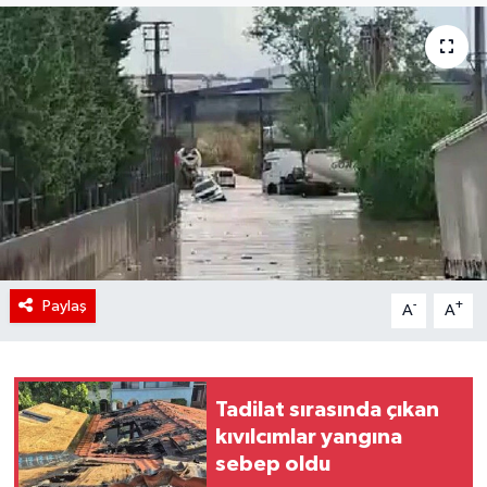
Paylaş
-
+
A
A
Tadilat sırasında çıkan
kıvılcımlar yangına
sebep oldu