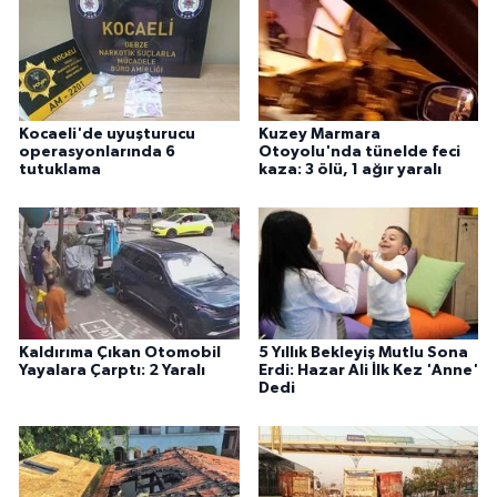
Kocaeli'de uyuşturucu
Kuzey Marmara
operasyonlarında 6
Otoyolu'nda tünelde feci
tutuklama
kaza: 3 ölü, 1 ağır yaralı
Kaldırıma Çıkan Otomobil
5 Yıllık Bekleyiş Mutlu Sona
Yayalara Çarptı: 2 Yaralı
Erdi: Hazar Ali İlk Kez 'Anne'
Dedi