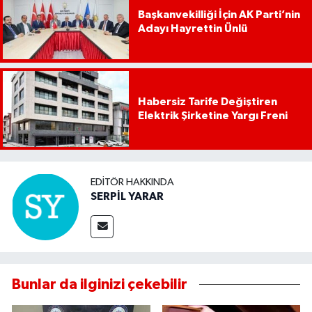
Başkanvekilliği İçin AK Parti’nin
Adayı Hayrettin Ünlü
Habersiz Tarife Değiştiren
Elektrik Şirketine Yargı Freni
EDITÖR HAKKINDA
SERPİL YARAR
Bunlar da ilginizi çekebilir