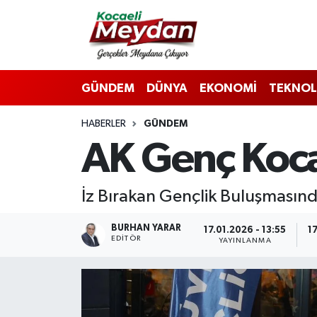
Nöbetçi Eczaneler
GÜNDEM
DÜNYA
EKONOMİ
TEKNOL
Hava Durumu
HABERLER
GÜNDEM
Trafik Durumu
AK Genç Koca
Süper Lig Puan Durumu ve Fikstür
İz Bırakan Gençlik Buluşmasında
Tüm Manşetler
BURHAN YARAR
17.01.2026 - 13:55
1
Son Dakika Haberleri
EDITÖR
YAYINLANMA
Haber Arşivi