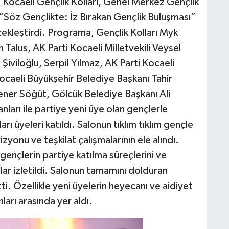
Kocaeli Gençlik Kolları, Genel Merkez Gençlik
la “Söz Gençlikte: İz Bırakan Gençlik Buluşması”
çekleştirdi. Programa, Gençlik Kolları Myk
n Talus, AK Parti Kocaeli Milletvekili Veysel
iviloğlu, Serpil Yılmaz, AK Parti Kocaeli
ocaeli Büyükşehir Belediye Başkanı Tahir
ener Söğüt, Gölcük Belediye Başkanı Ali
anları ile partiye yeni üye olan gençlerle
arı üyeleri katıldı. Salonun tıklım tıklım gençle
yonu ve teşkilat çalışmalarının ele alındı.
ençlerin partiye katılma süreçlerini ve
olar izletildi. Salonun tamamını dolduran
tti. Özellikle yeni üyelerin heyecanı ve aidiyet
arı arasında yer aldı.