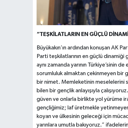
“TEŞKİLATLARIN EN GÜÇLÜ DİNAMİ
Büyükakın’ın ardından konuşan AK Parti
Parti teşkilatlarının en güçlü dinamiği
aynı zamanda yarının Türkiye’sinin de 
sorumluluk almaktan çekinmeyen bir ge
bir nimet. Memleketinin meselelerini 
bilen bir gençlik anlayışıyla çalışıy
güven ve onlarla birlikte yol yürüme i
gençliğimiz; laf üretmekle yetinmeyen, g
koyan ve ülkesinin geleceği için mücad
yarınlara umutla bakıyoruz.” ifadelerini