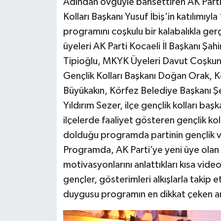
Adından övgüyle bahsettiren AK Parti 
Kolları Başkanı Yusuf İbiş’in katılımıy
programını coşkulu bir kalabalıkla ger
üyeleri AK Parti Kocaeli İl Başkanı Şahi
Tipioğlu, MKYK Üyeleri Davut Coşkun Ş
Gençlik Kolları Başkanı Doğan Orak, K
Büyükakın, Körfez Belediye Başkanı Ş
Yıldırım Sezer, ilçe gençlik kolları başk
ilçelerde faaliyet gösteren gençlik koll
dolduğu programda partinin gençlik viz
Programda, AK Parti’ye yeni üye olan g
motivasyonlarını anlattıkları kısa vide
gençler, gösterimleri alkışlarla takip e
duygusu programın en dikkat çeken anl