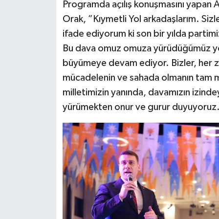
Programda açılış konuşmasını yapan AK
Orak, ”Kıymetli Yol arkadaşlarım. Siz
ifade ediyorum ki son bir yılda partim
Bu dava omuz omuza yürüdüğümüz yol ar
büyümeye devam ediyor. Bizler, her 
mücadelenin ve sahada olmanın tam mer
milletimizin yanında, davamızın izinde
yürümekten onur ve gurur duyuyoruz