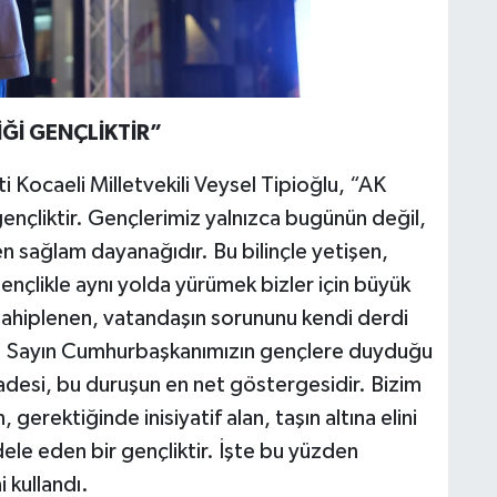
Ğİ GENÇLİKTİR”
 Kocaeli Milletvekili Veysel Tipioğlu, “AK
 gençliktir. Gençlerimiz yalnızca bugünün değil,
en sağlam dayanağıdır. Bu bilinçle yetişen,
nçlikle aynı yolda yürümek bizler için büyük
sahiplenen, vatandaşın sorununu kendi derdi
oruz. Sayın Cumhurbaşkanımızın gençlere duyduğu
radesi, bu duruşun en net göstergesidir. Bizim
erektiğinde inisiyatif alan, taşın altına elini
ele eden bir gençliktir. İşte bu yüzden
 kullandı.