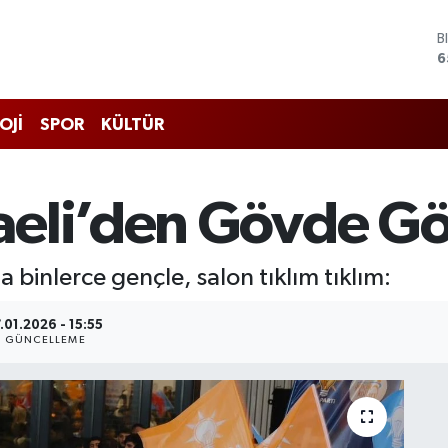
D
4
E
5
S
OJİ
SPOR
KÜLTÜR
6
G
6
B
eli’den Gövde Gö
1
B
6
 binlerce gençle, salon tıklım tıklım:
7.01.2026 - 15:55
GÜNCELLEME