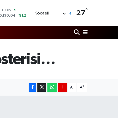
°
OLAR
27
Kocaeli
7,7106
%0.17
URO
5,1652
%0.27
TERLİN
4,4046
%0.35
RAM ALTIN
648.99
%2.59
İST100
sterisi…
3.773
%-19
ITCOIN
5.130,04
%1.2
-
+
A
A