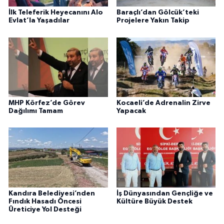
İlk Teleferik Heyecanını Alo
Baraçlı’dan Gölcük’teki
Evlat’la Yaşadılar
Projelere Yakın Takip
MHP Körfez’de Görev
Kocaeli’de Adrenalin Zirve
Dağılımı Tamam
Yapacak
Kandıra Belediyesi’nden
İş Dünyasından Gençliğe ve
Fındık Hasadı Öncesi
Kültüre Büyük Destek
Üreticiye Yol Desteği