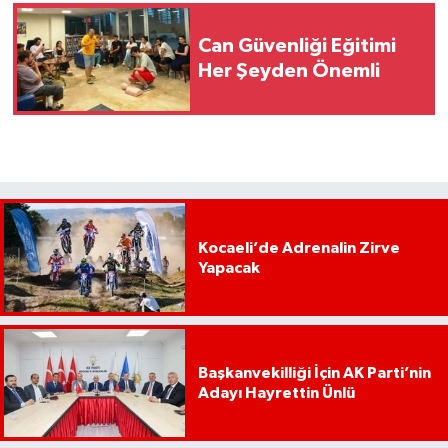
Can Güvenliği Eğitimi
Her Şeyden Önemli
Kocaeli’de Adrenalin Zirve
Yapacak
Başkanvekilliği İçin AK Parti’nin
Adayı Hayrettin Ünlü