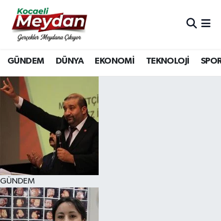
Nöbetçi Eczaneler
GÜNDEM
DÜNYA
EKONOMİ
TEKNOLOJİ
SPO
Hava Durumu
Trafik Durumu
Süper Lig Puan Durumu ve Fikstür
Tüm Manşetler
Son Dakika Haberleri
GÜNDEM
Haber Arşivi