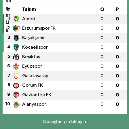
#
Takım
O
P
1
Amed
0
0
2
Erzurumspor FK
0
0
3
Başakşehir
0
0
4
Kocaelispor
0
0
5
Beşiktaş
0
0
6
Eyüpspor
0
0
7
Galatasaray
0
0
8
Çorum FK
0
0
9
Gaziantep FK
0
0
10
Alanyaspor
0
0
Detaylar için tıklayın