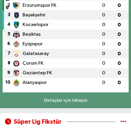
2
Erzurumspor FK
0
0
3
Başakşehir
0
0
4
Kocaelispor
0
0
5
Beşiktaş
0
0
6
Eyüpspor
0
0
7
Galatasaray
0
0
8
Çorum FK
0
0
9
Gaziantep FK
0
0
10
Alanyaspor
0
0
Detaylar için tıklayın
Süper Lig Fikstür