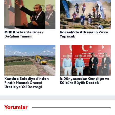
MHP Körfez’de Görev
Kocaeli’de Adrenalin Zirve
Dağılımı Tamam
Yapacak
Kandıra Belediyesi’nden
İş Dünyasından Gençliğe ve
Fındık Hasadı Öncesi
Kültüre Büyük Destek
Üreticiye Yol Desteği
Yorumlar