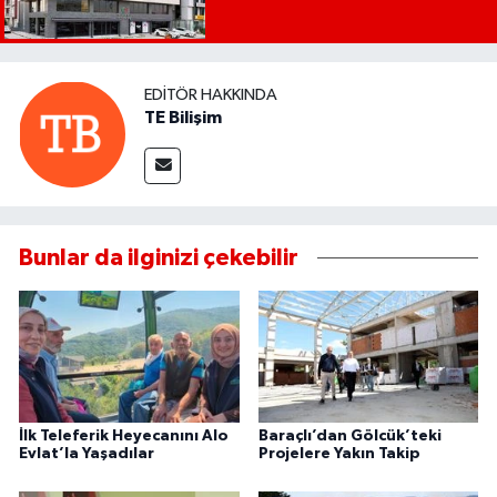
EDITÖR HAKKINDA
TE Bilişim
Bunlar da ilginizi çekebilir
İlk Teleferik Heyecanını Alo
Baraçlı’dan Gölcük’teki
Evlat’la Yaşadılar
Projelere Yakın Takip