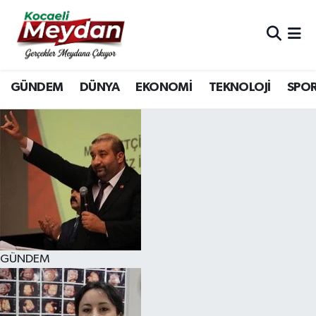
Nöbetçi Eczaneler
GÜNDEM
DÜNYA
EKONOMİ
TEKNOLOJİ
SPO
Hava Durumu
Trafik Durumu
Süper Lig Puan Durumu ve Fikstür
Tüm Manşetler
Son Dakika Haberleri
GÜNDEM
Haber Arşivi