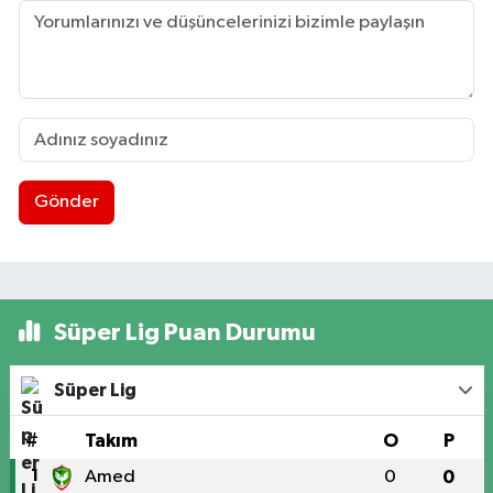
Gönder
Süper Lig Puan Durumu
Süper Lig
#
Takım
O
P
1
Amed
0
0