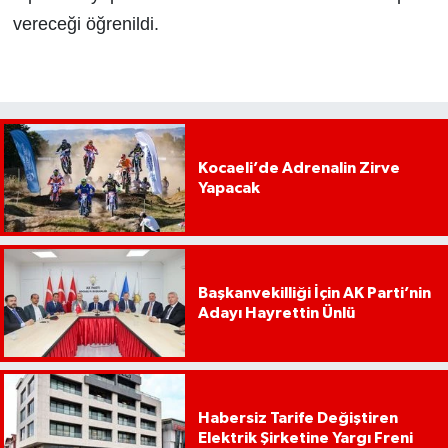
vereceği öğrenildi.
Kocaeli’de Adrenalin Zirve
Yapacak
Başkanvekilliği İçin AK Parti’nin
Adayı Hayrettin Ünlü
Habersiz Tarife Değiştiren
Elektrik Şirketine Yargı Freni