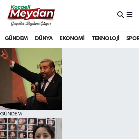
Nöbetçi Eczaneler
GÜNDEM
DÜNYA
EKONOMİ
TEKNOLOJİ
SPO
Hava Durumu
Trafik Durumu
Süper Lig Puan Durumu ve Fikstür
Tüm Manşetler
Son Dakika Haberleri
GÜNDEM
Haber Arşivi