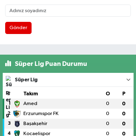
Gönder
Süper Lig Puan Durumu
Süper Lig
#
Takım
O
P
1
Amed
0
0
2
Erzurumspor FK
0
0
3
Başakşehir
0
0
4
Kocaelispor
0
0