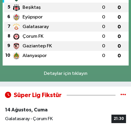
5
Beşiktaş
0
0
6
Eyüpspor
0
0
7
Galatasaray
0
0
8
Çorum FK
0
0
9
Gaziantep FK
0
0
10
Alanyaspor
0
0
Detaylar için tıklayın
Süper Lig Fikstür
14 Ağustos, Cuma
Galatasaray - Çorum FK
21:30