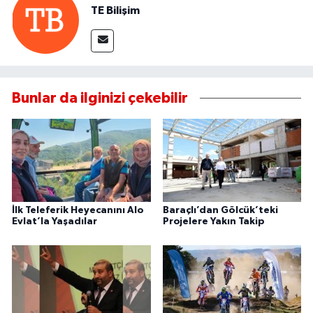
TE Bilişim
Bunlar da ilginizi çekebilir
İlk Teleferik Heyecanını Alo
Baraçlı’dan Gölcük’teki
Evlat’la Yaşadılar
Projelere Yakın Takip