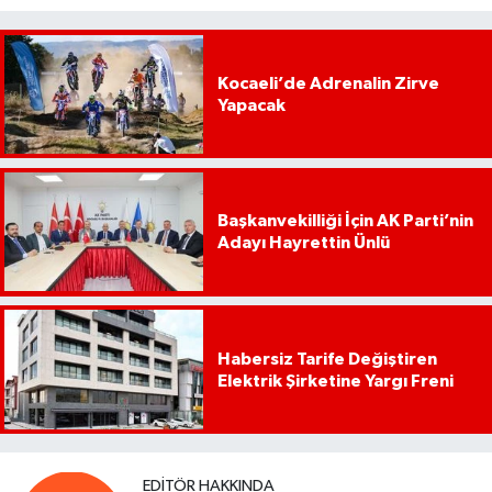
Kocaeli’de Adrenalin Zirve
Yapacak
Başkanvekilliği İçin AK Parti’nin
Adayı Hayrettin Ünlü
Habersiz Tarife Değiştiren
Elektrik Şirketine Yargı Freni
EDITÖR HAKKINDA