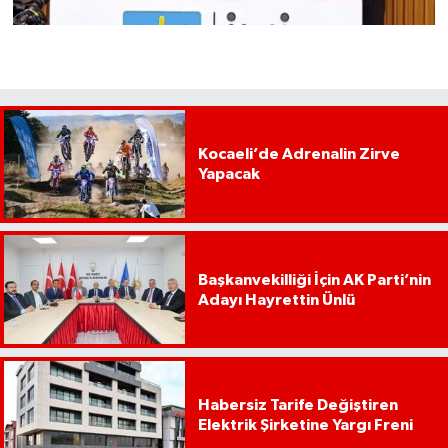
Kocaeli’de Adrenalin Zirve
Yapacak
Başkanvekilliği İçin AK Parti’nin
Adayı Hayrettin Ünlü
Habersiz Tarife Değiştiren
Elektrik Şirketine Yargı Freni