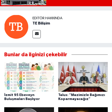
EDITÖR HAKKINDA
TE Bilişim
Bunlar da ilginizi çekebilir
İzmit 95 Ebeveyn
Talus: “Mazimizle Bağımızı
Buluşmaları Başlıyor
Koparmayacağız”