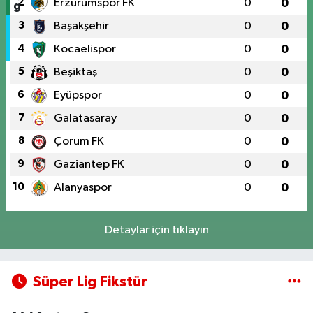
2
Erzurumspor FK
0
0
3
Başakşehir
0
0
4
Kocaelispor
0
0
5
Beşiktaş
0
0
6
Eyüpspor
0
0
7
Galatasaray
0
0
8
Çorum FK
0
0
9
Gaziantep FK
0
0
10
Alanyaspor
0
0
Detaylar için tıklayın
Süper Lig Fikstür