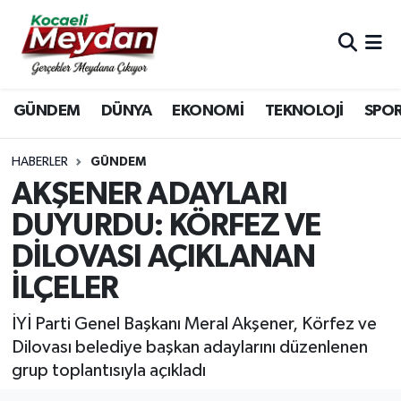
Nöbetçi Eczaneler
GÜNDEM
DÜNYA
EKONOMİ
TEKNOLOJİ
SPO
Hava Durumu
Trafik Durumu
HABERLER
GÜNDEM
AKŞENER ADAYLARI
Süper Lig Puan Durumu ve Fikstür
DUYURDU: KÖRFEZ VE
DİLOVASI AÇIKLANAN
Tüm Manşetler
İLÇELER
Son Dakika Haberleri
İYİ Parti Genel Başkanı Meral Akşener, Körfez ve
Haber Arşivi
Dilovası belediye başkan adaylarını düzenlenen
grup toplantısıyla açıkladı