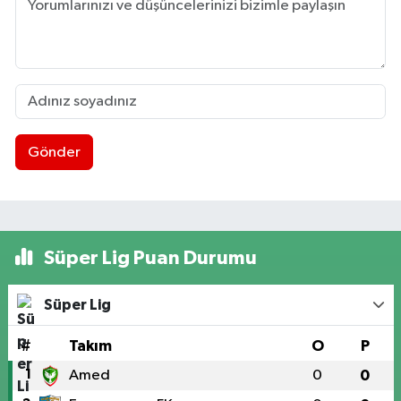
Gönder
Süper Lig Puan Durumu
Süper Lig
#
Takım
O
P
1
Amed
0
0