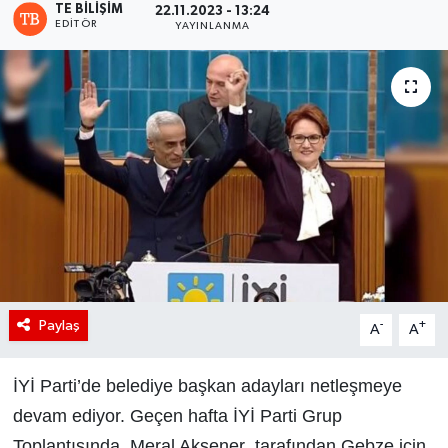
TE BILIŞIM
22.11.2023 - 13:24
EDITÖR
YAYINLANMA
Paylaş
-
+
A
A
İYİ Parti’de belediye başkan adayları netleşmeye
devam ediyor. Geçen hafta İYİ Parti Grup
Toplantısında, Meral Akşener tarafından Gebze için