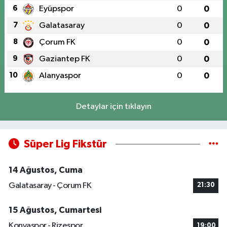
6
Eyüpspor
0
0
7
Galatasaray
0
0
8
Çorum FK
0
0
9
Gaziantep FK
0
0
10
Alanyaspor
0
0
Detaylar için tıklayın
Süper Lig Fikstür
14 Ağustos, Cuma
Galatasaray - Çorum FK
21:30
15 Ağustos, Cumartesi
Konyaspor - Rizespor
19:00