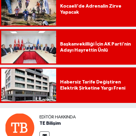
Kocaeli’de Adrenalin Zirve
Yapacak
Başkanvekilliği İçin AK Parti’nin
Adayı Hayrettin Ünlü
Habersiz Tarife Değiştiren
Elektrik Şirketine Yargı Freni
EDITÖR HAKKINDA
TE Bilişim