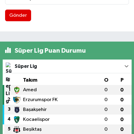
Gönder
Süper Lig Puan Durumu
Süper Lig
#
Takım
O
P
1
Amed
0
0
2
Erzurumspor FK
0
0
3
Başakşehir
0
0
4
Kocaelispor
0
0
5
Beşiktaş
0
0