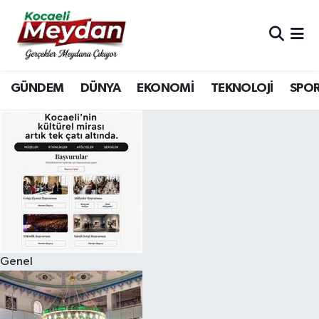
Nöbetçi Eczaneler
GÜNDEM
DÜNYA
EKONOMİ
TEKNOLOJİ
SPO
Hava Durumu
Trafik Durumu
Süper Lig Puan Durumu ve Fikstür
Tüm Manşetler
Son Dakika Haberleri
Genel
Haber Arşivi