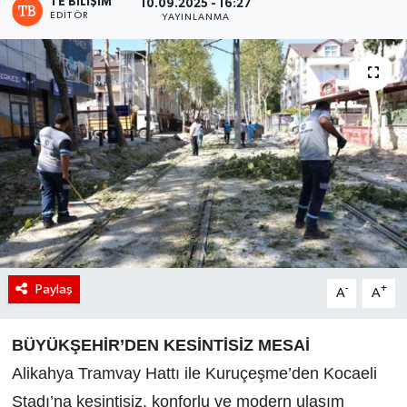
TE BILIŞIM
10.09.2025 - 16:27
EDITÖR
YAYINLANMA
Paylaş
-
+
A
A
BÜYÜKŞEHİR’DEN KESİNTİSİZ MESAİ
Alikahya Tramvay Hattı ile Kuruçeşme’den Kocaeli
Stadı’na kesintisiz, konforlu ve modern ulaşım