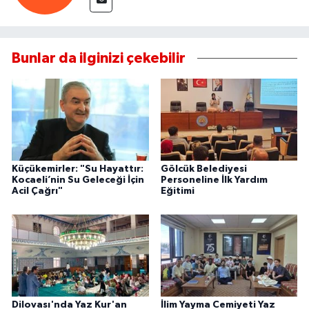
Bunlar da ilginizi çekebilir
Küçükemirler: "Su Hayattır:
Gölcük Belediyesi
Kocaeli’nin Su Geleceği İçin
Personeline İlk Yardım
Acil Çağrı"
Eğitimi
Dilovası'nda Yaz Kur'an
İlim Yayma Cemiyeti Yaz