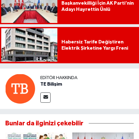
Başkanvekilliği İçin AK Parti’nin
Adayı Hayrettin Ünlü
Habersiz Tarife Değiştiren
Elektrik Şirketine Yargı Freni
EDITÖR HAKKINDA
TE Bilişim
Bunlar da ilginizi çekebilir