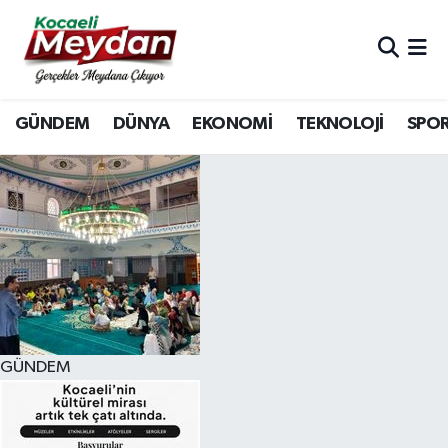
Nöbetçi Eczaneler
GÜNDEM
DÜNYA
EKONOMİ
TEKNOLOJİ
SPO
Hava Durumu
Trafik Durumu
Süper Lig Puan Durumu ve Fikstür
Tüm Manşetler
Son Dakika Haberleri
GÜNDEM
Haber Arşivi