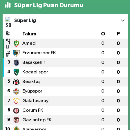
Süper Lig Puan Durumu
Süper Lig
#
Takım
O
P
1
Amed
0
0
2
Erzurumspor FK
0
0
3
Başakşehir
0
0
4
Kocaelispor
0
0
5
Beşiktaş
0
0
6
Eyüpspor
0
0
7
Galatasaray
0
0
8
Çorum FK
0
0
9
Gaziantep FK
0
0
10
Alanyaspor
0
0