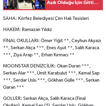
Aşık Olduğu İçin Gittiği
Söyleniyor'
SAHA: Körfez Belediyesi Çim Halı Tesisleri
HAKEM: Ramazan Yıldız
FİNAL OKULLARI: Ömer Yiğit **, Ceyhun Akyazı
**, Serkan Akça ***, Enes Aşut **, Salih Karaca
***, Ziya Arap **, Erhan Kırmacı **
MOONSTAR DENİZCİLİK: Okan Duran ***,
Serkan Alar ***, Ümit Karabulut ***, Kemal Sap
***, Serdar Uslu ***, Gökhan Gülle ***, Serkan
Garan ***
GOLLER: Serkan Akça, Salih Karaca (Final
Okulları), Kemal Sap (5), Serdar Uslu, Gökhan