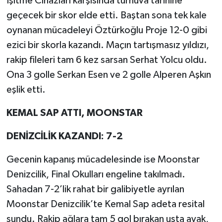
İşitme Cihazları karşısında turnuva tarihine
geçecek bir skor elde etti. Baştan sona tek kale
oynanan mücadeleyi Öztürkoğlu Proje 12-0 gibi
ezici bir skorla kazandı. Maçın tartışmasız yıldızı,
rakip fileleri tam 6 kez sarsan Serhat Yolcu oldu.
Ona 3 golle Serkan Esen ve 2 golle Alperen Aşkın
eşlik etti.
KEMAL SAP ATTI, MOONSTAR
DENİZCİLİK KAZANDI: 7-2
Gecenin kapanış mücadelesinde ise Moonstar
Denizcilik, Final Okulları engeline takılmadı.
Sahadan 7-2’lik rahat bir galibiyetle ayrılan
Moonstar Denizcilik’te Kemal Sap adeta resital
sundu. Rakip ağlara tam 5 gol bırakan usta ayak,