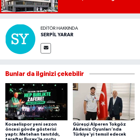
EDITÖR HAKKINDA
SERPİL YARAR
Bunlar da ilginizi çekebilir
Kocaelispor yeni sezon
Güreşçi Alperen Tokgöz
öncesi gövde gösterisi
Akdeniz Oyunları'nda
yaptı: Metehan tanıtıldı,
Türkiye'yi temsil edecek
taraftar Buray'la coştu