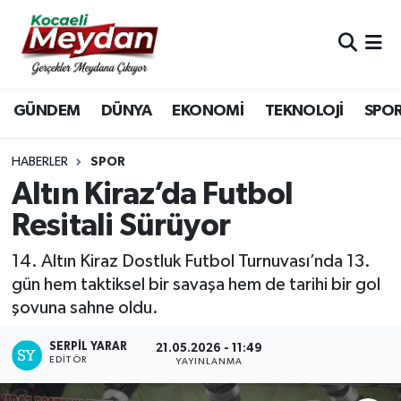
Nöbetçi Eczaneler
GÜNDEM
DÜNYA
EKONOMİ
TEKNOLOJİ
SPO
Hava Durumu
Trafik Durumu
HABERLER
SPOR
Altın Kiraz’da Futbol
Süper Lig Puan Durumu ve Fikstür
Resitali Sürüyor
Tüm Manşetler
14. Altın Kiraz Dostluk Futbol Turnuvası’nda 13.
gün hem taktiksel bir savaşa hem de tarihi bir gol
Son Dakika Haberleri
şovuna sahne oldu.
Haber Arşivi
SERPİL YARAR
21.05.2026 - 11:49
EDITÖR
YAYINLANMA