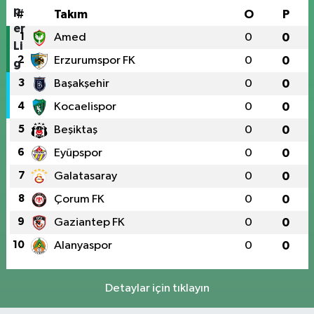
#
Takım
O
P
1
Amed
0
0
2
Erzurumspor FK
0
0
3
Başakşehir
0
0
4
Kocaelispor
0
0
5
Beşiktaş
0
0
6
Eyüpspor
0
0
7
Galatasaray
0
0
8
Çorum FK
0
0
9
Gaziantep FK
0
0
10
Alanyaspor
0
0
Detaylar için tıklayın