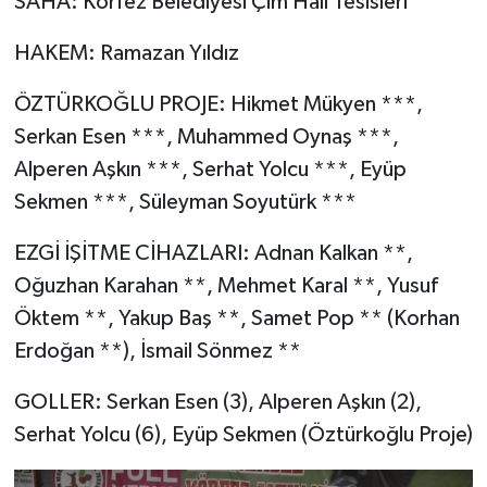
SAHA: Körfez Belediyesi Çim Halı Tesisleri
HAKEM: Ramazan Yıldız
ÖZTÜRKOĞLU PROJE: Hikmet Mükyen ***,
Serkan Esen ***, Muhammed Oynaş ***,
Alperen Aşkın ***, Serhat Yolcu ***, Eyüp
Sekmen ***, Süleyman Soyutürk ***
EZGİ İŞİTME CİHAZLARI: Adnan Kalkan **,
Oğuzhan Karahan **, Mehmet Karal **, Yusuf
Öktem **, Yakup Baş **, Samet Pop ** (Korhan
Erdoğan **), İsmail Sönmez **
GOLLER: Serkan Esen (3), Alperen Aşkın (2),
Serhat Yolcu (6), Eyüp Sekmen (Öztürkoğlu Proje)