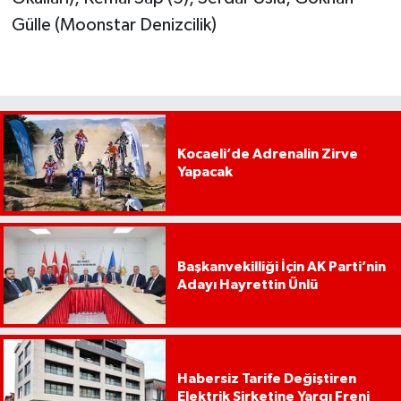
Gülle (Moonstar Denizcilik)
Kocaeli’de Adrenalin Zirve
Yapacak
Başkanvekilliği İçin AK Parti’nin
Adayı Hayrettin Ünlü
Habersiz Tarife Değiştiren
Elektrik Şirketine Yargı Freni