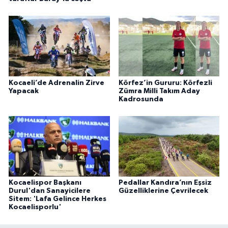
Kocaeli’de Adrenalin Zirve
Körfez’in Gururu: Körfezli
Yapacak
Zümra Milli Takım Aday
Kadrosunda
Kocaelispor Başkanı
Pedallar Kandıra’nın Eşsiz
Durul'dan Sanayicilere
Güzelliklerine Çevrilecek
Sitem: 'Lafa Gelince Herkes
Kocaelisporlu'