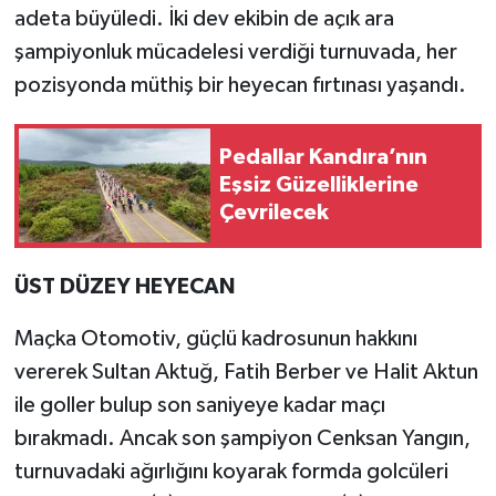
adeta büyüledi. İki dev ekibin de açık ara
şampiyonluk mücadelesi verdiği turnuvada, her
pozisyonda müthiş bir heyecan fırtınası yaşandı.
Pedallar Kandıra’nın
Eşsiz Güzelliklerine
Çevrilecek
ÜST DÜZEY HEYECAN
Maçka Otomotiv, güçlü kadrosunun hakkını
vererek Sultan Aktuğ, Fatih Berber ve Halit Aktun
ile goller bulup son saniyeye kadar maçı
bırakmadı. Ancak son şampiyon Cenksan Yangın,
turnuvadaki ağırlığını koyarak formda golcüleri