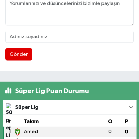
Gönder
Süper Lig Puan Durumu
Süper Lig
#
Takım
O
P
1
Amed
0
0