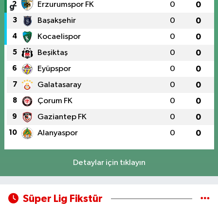
2
Erzurumspor FK
0
0
3
Başakşehir
0
0
4
Kocaelispor
0
0
5
Beşiktaş
0
0
6
Eyüpspor
0
0
7
Galatasaray
0
0
8
Çorum FK
0
0
9
Gaziantep FK
0
0
10
Alanyaspor
0
0
Detaylar için tıklayın
Süper Lig Fikstür