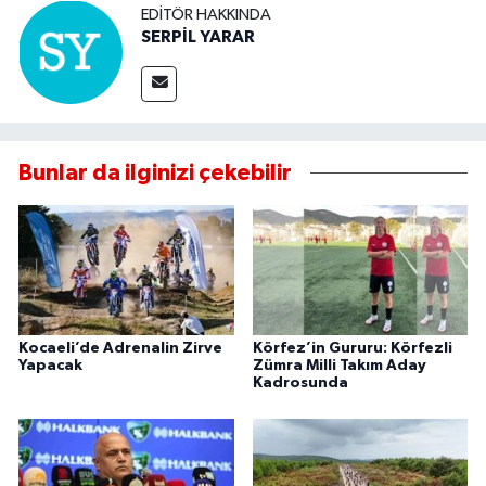
EDITÖR HAKKINDA
SERPİL YARAR
Bunlar da ilginizi çekebilir
Kocaeli’de Adrenalin Zirve
Körfez’in Gururu: Körfezli
Yapacak
Zümra Milli Takım Aday
Kadrosunda