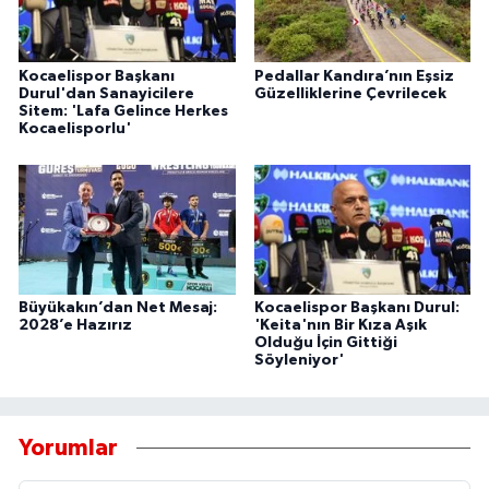
Kocaelispor Başkanı
Pedallar Kandıra’nın Eşsiz
Durul'dan Sanayicilere
Güzelliklerine Çevrilecek
Sitem: 'Lafa Gelince Herkes
Kocaelisporlu'
Büyükakın’dan Net Mesaj:
Kocaelispor Başkanı Durul:
2028’e Hazırız
'Keita'nın Bir Kıza Aşık
Olduğu İçin Gittiği
Söyleniyor'
Yorumlar