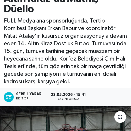
Düello
FULL Medya ana sponsorluğunda, Tertip
Komitesi Başkanı Erkan Babur ve koordinatör
Mitat Atalay’ın kusursuz organizasyonuyla devam
eden 14. Altın Kiraz Dostluk Futbol Turnuvası'nda
15. gün, turnuva tarihine geçecek muazzam bir
heyecana sahne oldu. Körfez Belediyesi Çim Halı
Tesisleri'nde, tüm gözlerin tek bir maça çevrildiği
gecede son şampiyon ile turnuvanın en iddialı
kadrosu karşı karşıya geldi.
SERPİL YARAR
23.05.2026 - 15:41
EDITÖR
YAYINLANMA