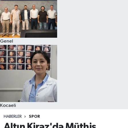
Genel
Kocaeli
HABERLER
SPOR
Altın Kiraz'da Müthiş