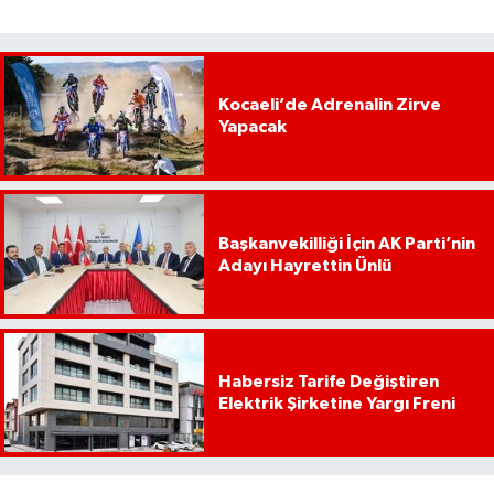
Kocaeli’de Adrenalin Zirve
Yapacak
Başkanvekilliği İçin AK Parti’nin
Adayı Hayrettin Ünlü
Habersiz Tarife Değiştiren
Elektrik Şirketine Yargı Freni