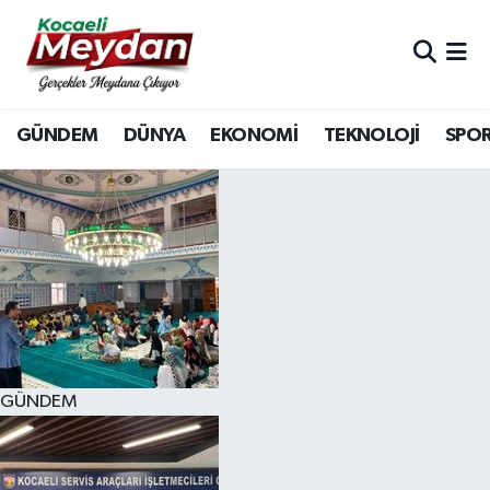
Nöbetçi Eczaneler
GÜNDEM
DÜNYA
EKONOMİ
TEKNOLOJİ
SPO
Hava Durumu
Trafik Durumu
Süper Lig Puan Durumu ve Fikstür
Tüm Manşetler
Son Dakika Haberleri
GÜNDEM
Haber Arşivi