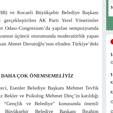
1
DBB) ve Kocaeli Büyükşehir Belediye Başkanı
 gerçekleştirilen AK Parti Yerel Yönetimler
ret Odası-Congresium’da yapılan sempozyumda
zyumun üçüncü oturumunda moderatörlük yapan
kan Ahmet Davutoğlu’nun elinden Türkiye’deki
1
G
1
Yİ DAHA ÇOK ÖNEMSEMELİYİZ
K
çeci, Esenler Belediye Başkanı Mehmet Tevfik
K
z Bekler ve Psikolog Mehmet Dinç’in katıldığı
G
 “Gençlik ve Belediye” konusunda önemli
li Büyükşehir Belediye Başkanı İbrahim
G