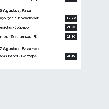
6 Ağustos, Pazar
aşakşehir - Kocaelispor
19:00
eşiktaş - Eyüpspor
21:30
med - Erzurumspor FK
21:30
7 Ağustos, Pazartesi
amsunspor - Göztepe
21:30