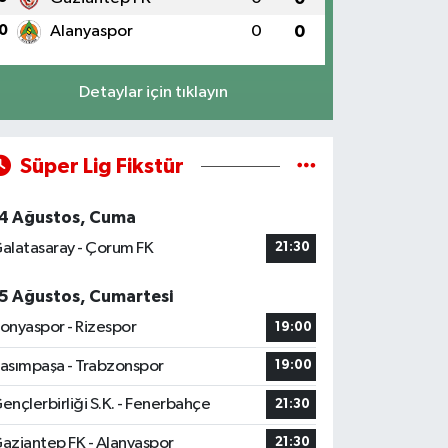
0
Alanyaspor
0
0
Detaylar için tıklayın
Süper Lig Fikstür
4 Ağustos, Cuma
alatasaray - Çorum FK
21:30
5 Ağustos, Cumartesi
onyaspor - Rizespor
19:00
asımpaşa - Trabzonspor
19:00
ençlerbirliği S.K. - Fenerbahçe
21:30
aziantep FK - Alanyaspor
21:30