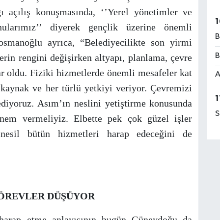
 açılış konuşmasında, ‘’Yerel yönetimler ve
1
ularımız’’ diyerek gençlik üzerine önemli
B
osmanoğlu ayrıca, “Belediyecilikte son yirmi
B
erin rengini değişirken altyapı, planlama, çevre
r oldu. Fiziki hizmetlerde önemli mesafeler kat
A
kaynak ve her türlü yetkiyi veriyor. Çevremizi
1
ediyoruz. Asım’ın neslini yetiştirme konusunda
S
em vermeliyiz. Elbette pek çok güzel işler
nesil bütün hizmetleri harap edeceğini de
GÖREVLER DÜŞÜYOR
i harap etme anlayışının bugün Güneydoğu da