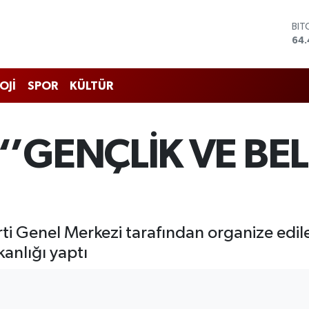
DO
47,
EU
55,
STE
OJİ
SPOR
KÜLTÜR
64
GRA
651
BİS
’GENÇLİK VE BEL
13.
BIT
64.
U
 Genel Merkezi tarafından organize edile
nlığı yaptı