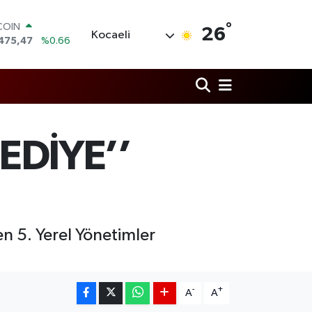
°
LAR
26
Kocaeli
5971
%0.05
RO
1336
%0.18
RLİN
,2534
%0.22
M ALTIN
8.23
%0.39
T100
EDİYE’’
703
%0
COIN
475,47
%0.66
n 5. Yerel Yönetimler
-
+
A
A