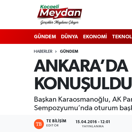
Nöbetçi Eczaneler
GÜNDEM
DÜNYA
EKONOMİ
TEKNOL
Hava Durumu
HABERLER
GÜNDEM
Trafik Durumu
ANKARA’DA ‘
Süper Lig Puan Durumu ve Fikstür
KONUŞULD
Tüm Manşetler
Son Dakika Haberleri
Başkan Karaosmanoğlu, AK Parti
Sempozyumu’nda oturum başka
Haber Arşivi
TE BILIŞIM
15.04.2016 - 12:01
EDITÖR
YAYINLANMA