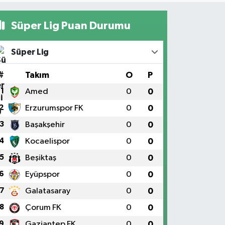
Süper Lig Puan Durumu
Süper Lig
#
Takım
O
P
1
Amed
0
0
2
Erzurumspor FK
0
0
3
Başakşehir
0
0
4
Kocaelispor
0
0
5
Beşiktaş
0
0
6
Eyüpspor
0
0
7
Galatasaray
0
0
8
Çorum FK
0
0
9
Gaziantep FK
0
0