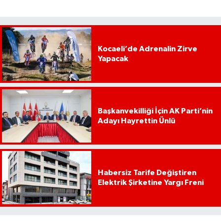
Kocaeli’de Adrenalin Zirve
Yapacak
Başkanvekilliği İçin AK Parti’nin
Adayı Hayrettin Ünlü
Habersiz Tarife Değiştiren
Elektrik Şirketine Yargı Freni