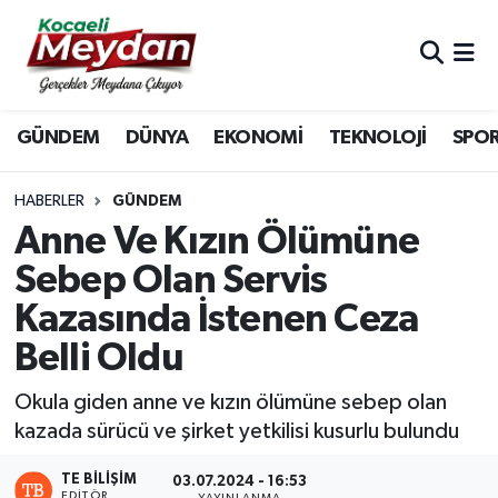
Nöbetçi Eczaneler
GÜNDEM
DÜNYA
EKONOMİ
TEKNOLOJİ
SPO
Hava Durumu
Trafik Durumu
HABERLER
GÜNDEM
Anne Ve Kızın Ölümüne
Süper Lig Puan Durumu ve Fikstür
Sebep Olan Servis
Kazasında İstenen Ceza
Tüm Manşetler
Belli Oldu
Son Dakika Haberleri
Okula giden anne ve kızın ölümüne sebep olan
Haber Arşivi
kazada sürücü ve şirket yetkilisi kusurlu bulundu
TE BILIŞIM
03.07.2024 - 16:53
EDITÖR