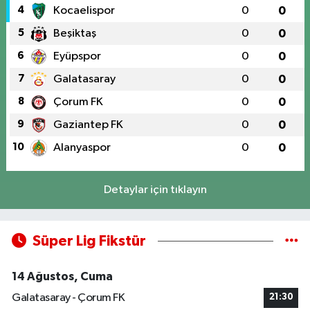
4
Kocaelispor
0
0
5
Beşiktaş
0
0
6
Eyüpspor
0
0
7
Galatasaray
0
0
8
Çorum FK
0
0
9
Gaziantep FK
0
0
10
Alanyaspor
0
0
Detaylar için tıklayın
Süper Lig Fikstür
14 Ağustos, Cuma
Galatasaray - Çorum FK
21:30