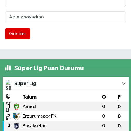
Gönder
Süper Lig Puan Durumu
Süper Lig
#
Takım
O
P
1
Amed
0
0
2
Erzurumspor FK
0
0
3
Başakşehir
0
0