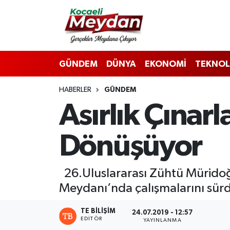
Nöbetçi Eczaneler
GÜNDEM
DÜNYA
EKONOMİ
TEKNOL
Hava Durumu
HABERLER
GÜNDEM
Trafik Durumu
Asırlık Çınar
Süper Lig Puan Durumu ve Fikstür
Dönüşüyor
Tüm Manşetler
Son Dakika Haberleri
26.Uluslararası Zühtü Müridoğ
Meydanı’nda çalışmalarını sürd
Haber Arşivi
TE BILIŞIM
24.07.2019 - 12:57
EDITÖR
YAYINLANMA