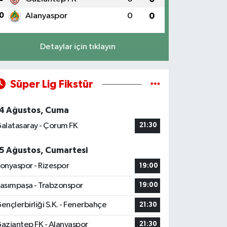
0
Alanyaspor
0
0
Detaylar için tıklayın
Süper Lig Fikstür
4 Ağustos, Cuma
alatasaray - Çorum FK
21:30
5 Ağustos, Cumartesi
onyaspor - Rizespor
19:00
asımpaşa - Trabzonspor
19:00
ençlerbirliği S.K. - Fenerbahçe
21:30
aziantep FK - Alanyaspor
21:30