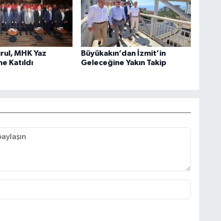
rul, MHK Yaz
Büyükakın’dan İzmit’in
e Katıldı
Geleceğine Yakın Takip