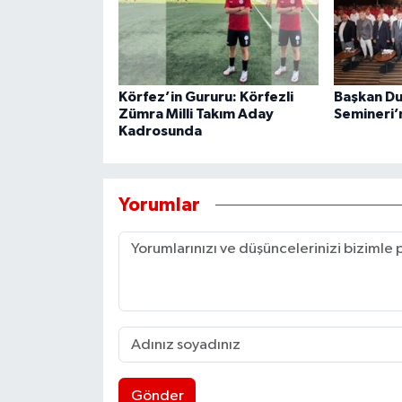
Körfez’in Gururu: Körfezli
Başkan Du
Zümra Milli Takım Aday
Semineri’n
Kadrosunda
Yorumlar
Gönder