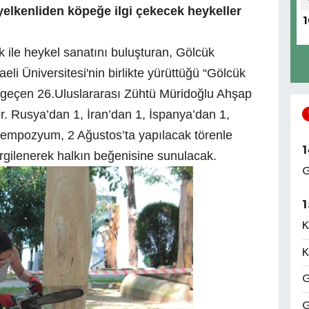
yelkenliden köpeğe ilgi çekecek heykeller
1
ile heykel sanatını buluşturan, Gölcük
li Üniversitesi'nin birlikte yürüttüğü “Gölcük
 geçen 26.Uluslararası Zühtü Müridoğlu Ahşap
 Rusya’dan 1, İran’dan 1, İspanya’dan 1,
 sempozyum, 2 Ağustos’ta yapılacak törenle
1
gilenerek halkın beğenisine sunulacak.
G
1
K
K
G
G