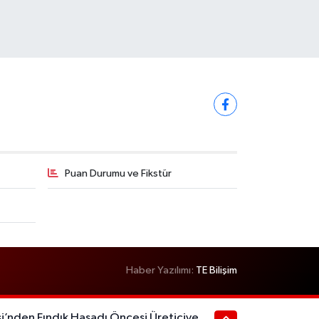
Puan Durumu ve Fikstür
Haber Yazılımı:
TE Bilişim
i’nden Fındık Hasadı Öncesi Üreticiye