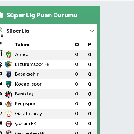
Süper Lig Puan Durumu
Süper Lig
#
Takım
O
P
1
Amed
0
0
2
Erzurumspor FK
0
0
3
Başakşehir
0
0
4
Kocaelispor
0
0
5
Beşiktaş
0
0
6
Eyüpspor
0
0
7
Galatasaray
0
0
8
Çorum FK
0
0
9
Gaziantep FK
0
0