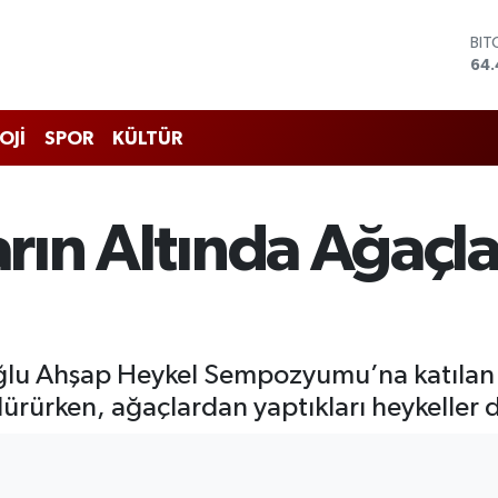
64.
DO
47
EU
55
STE
OJİ
SPOR
KÜLTÜR
64
GRA
651
BİS
ların Altında Ağaçl
13.
lu Ahşap Heykel Sempozyumu’na katılan h
ürürken, ağaçlardan yaptıkları heykeller 