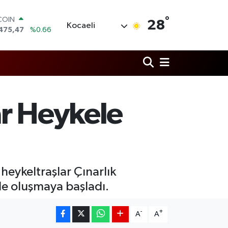
475,47
%0.66
°
LAR
28
Kocaeli
,5986
%0.06
RO
,0700
%0.1
RLİN
,2438
%0.21
M ALTIN
8.23
%0.39
T100
ar Heykele
703
%0
eykeltraşlar Çınarlık
de oluşmaya başladı.
-
+
A
A