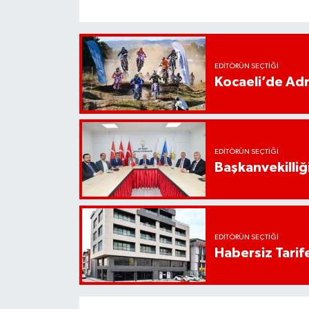
EDITÖRÜN SEÇTIĞI
Kocaeli’de Adr
EDITÖRÜN SEÇTIĞI
Başkanvekilliği
EDITÖRÜN SEÇTIĞI
Habersiz Tarife