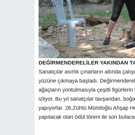
DEĞİRMENDERELİLER YAKINDAN TA
Sanatçılar asırlık çınarların altında çal
yüzüne çıkmaya başladı. Değirmendereli
ağaçların yontulmasıyla çeşitli figürlerin
izliyor. Bu yıl sanatçılar tavşandan, boğ
yapıyorlar. 26.Zühtü Müridoğlu Ahşap
yapılacak olan ödül töreni ile son bulacak