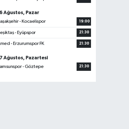
6 Ağustos, Pazar
aşakşehir - Kocaelispor
19:00
eşiktaş - Eyüpspor
21:30
med - Erzurumspor FK
21:30
7 Ağustos, Pazartesi
amsunspor - Göztepe
21:30