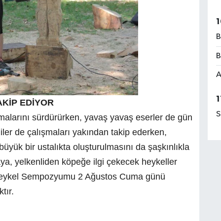
1
B
B
A
1
KİP EDİYOR
S
ışmalarını sürdürürken, yavaş yavaş eserler de gün
ler de çalışmaları yakından takip ederken,
 büyük bir ustalıkta oluşturulmasını da şaşkınlıkla
aya, yelkenliden köpeğe ilgi çekecek heykeller
 Heykel Sempozyumu 2 Ağustos Cuma günü
tır.