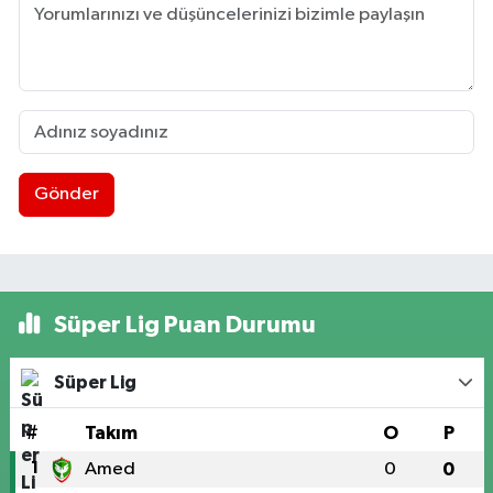
Gönder
Süper Lig Puan Durumu
Süper Lig
#
Takım
O
P
1
Amed
0
0