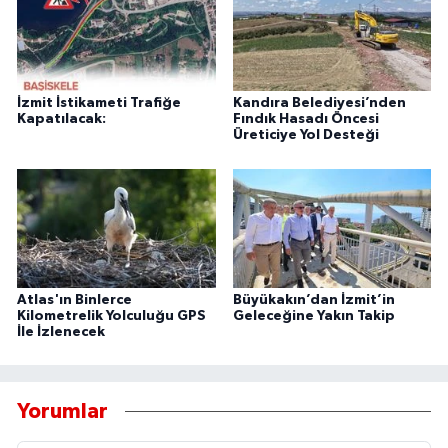
İzmit İstikameti Trafiğe
Kandıra Belediyesi’nden
Kapatılacak:
Fındık Hasadı Öncesi
Üreticiye Yol Desteği
Atlas'ın Binlerce
Büyükakın’dan İzmit’in
Kilometrelik Yolculuğu GPS
Geleceğine Yakın Takip
İle İzlenecek
Yorumlar