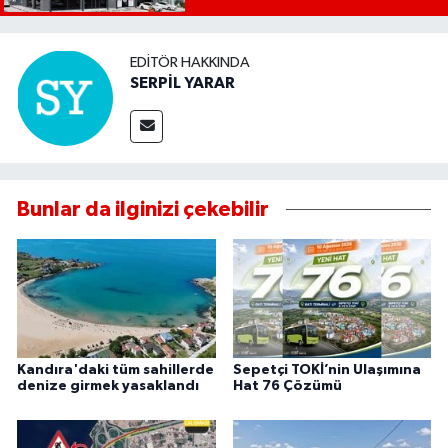
EDITÖR HAKKINDA
SERPİL YARAR
Bunlar da ilginizi çekebilir
Kandıra'daki tüm sahillerde
Sepetçi TOKİ’nin Ulaşımına
denize girmek yasaklandı
Hat 76 Çözümü