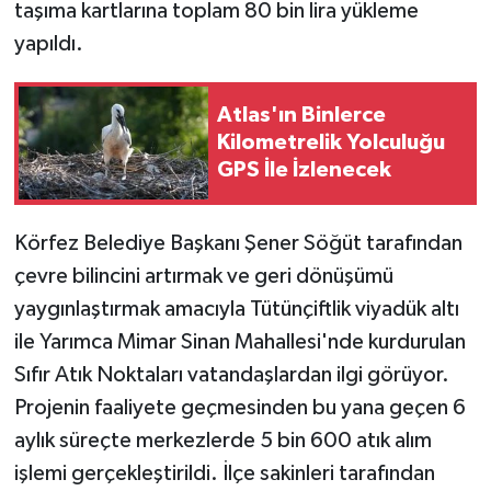
taşıma kartlarına toplam 80 bin lira yükleme
yapıldı.
Atlas'ın Binlerce
Kilometrelik Yolculuğu
GPS İle İzlenecek
Körfez Belediye Başkanı Şener Söğüt tarafından
çevre bilincini artırmak ve geri dönüşümü
yaygınlaştırmak amacıyla Tütünçiftlik viyadük altı
ile Yarımca Mimar Sinan Mahallesi'nde kurdurulan
Sıfır Atık Noktaları vatandaşlardan ilgi görüyor.
Projenin faaliyete geçmesinden bu yana geçen 6
aylık süreçte merkezlerde 5 bin 600 atık alım
işlemi gerçekleştirildi. İlçe sakinleri tarafından