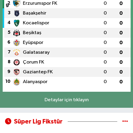
2
Erzurumspor FK
0
0
3
Başakşehir
0
0
4
Kocaelispor
0
0
5
Beşiktaş
0
0
6
Eyüpspor
0
0
7
Galatasaray
0
0
8
Çorum FK
0
0
9
Gaziantep FK
0
0
10
Alanyaspor
0
0
Detaylar için tıklayın
Süper Lig Fikstür