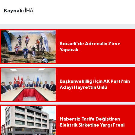
Kaynak:
İHA
Kocaeli’de Adrenalin Zirve
Yapacak
Başkanvekilliği İçin AK Parti’nin
Adayı Hayrettin Ünlü
Habersiz Tarife Değiştiren
Elektrik Şirketine Yargı Freni