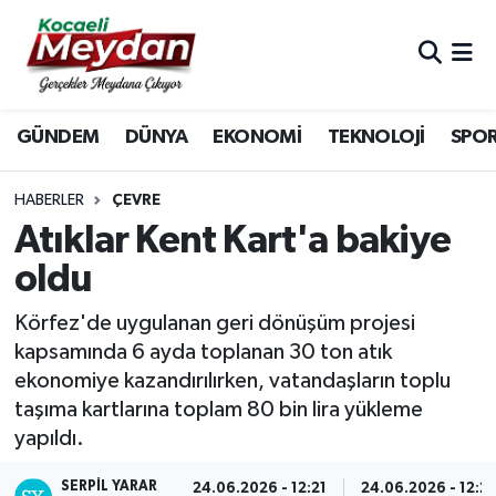
Nöbetçi Eczaneler
GÜNDEM
DÜNYA
EKONOMİ
TEKNOLOJİ
SPO
Hava Durumu
Trafik Durumu
HABERLER
ÇEVRE
Atıklar Kent Kart'a bakiye
Süper Lig Puan Durumu ve Fikstür
oldu
Tüm Manşetler
Körfez'de uygulanan geri dönüşüm projesi
kapsamında 6 ayda toplanan 30 ton atık
Son Dakika Haberleri
ekonomiye kazandırılırken, vatandaşların toplu
taşıma kartlarına toplam 80 bin lira yükleme
Haber Arşivi
yapıldı.
SERPİL YARAR
24.06.2026 - 12:21
24.06.2026 - 12:2