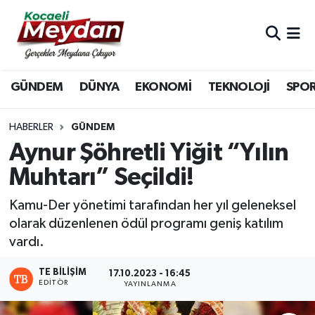
Nöbetçi Eczaneler
GÜNDEM
DÜNYA
EKONOMİ
TEKNOLOJİ
SPO
Hava Durumu
Trafik Durumu
HABERLER
GÜNDEM
Aynur Şöhretli Yiğit “Yılın
Süper Lig Puan Durumu ve Fikstür
Muhtarı” Seçildi!
Tüm Manşetler
Kamu-Der yönetimi tarafından her yıl geleneksel
olarak düzenlenen ödül programı geniş katılım
Son Dakika Haberleri
vardı.
Haber Arşivi
TE BILIŞIM
17.10.2023 - 16:45
EDITÖR
YAYINLANMA