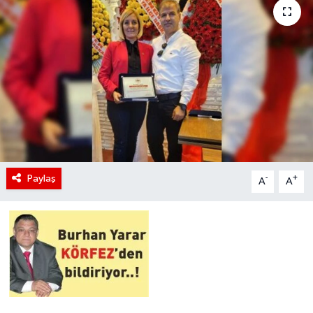
Paylaş
-
+
A
A