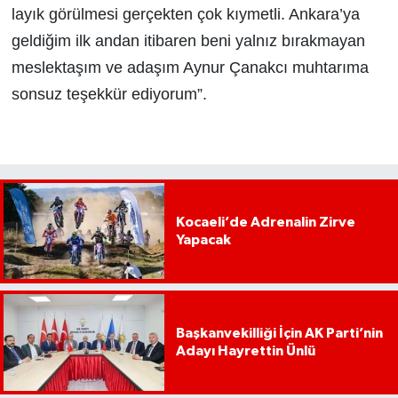
layık görülmesi gerçekten çok kıymetli. Ankara’ya
geldiğim ilk andan itibaren beni yalnız bırakmayan
meslektaşım ve adaşım Aynur Çanakcı muhtarıma
sonsuz teşekkür ediyorum”.
Kocaeli’de Adrenalin Zirve
Yapacak
Başkanvekilliği İçin AK Parti’nin
Adayı Hayrettin Ünlü