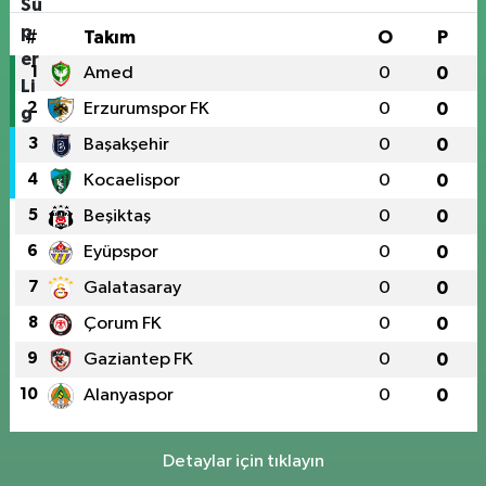
#
Takım
O
P
1
Amed
0
0
2
Erzurumspor FK
0
0
3
Başakşehir
0
0
4
Kocaelispor
0
0
5
Beşiktaş
0
0
6
Eyüpspor
0
0
7
Galatasaray
0
0
8
Çorum FK
0
0
9
Gaziantep FK
0
0
10
Alanyaspor
0
0
Detaylar için tıklayın