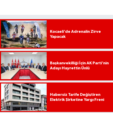
Kocaeli’de Adrenalin Zirve
Yapacak
Başkanvekilliği İçin AK Parti’nin
Adayı Hayrettin Ünlü
Habersiz Tarife Değiştiren
Elektrik Şirketine Yargı Freni