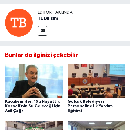
EDITÖR HAKKINDA
TE Bilişim
Bunlar da ilginizi çekebilir
Küçükemirler: "Su Hayattır:
Gölcük Belediyesi
Kocaeli’nin Su Geleceği İçin
Personeline İlk Yardım
Acil Çağrı"
Eğitimi