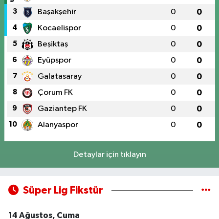
3
Başakşehir
0
0
4
Kocaelispor
0
0
5
Beşiktaş
0
0
6
Eyüpspor
0
0
7
Galatasaray
0
0
8
Çorum FK
0
0
9
Gaziantep FK
0
0
10
Alanyaspor
0
0
Detaylar için tıklayın
Süper Lig Fikstür
14 Ağustos, Cuma