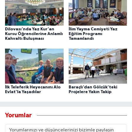
Dilovası'nda Yaz Kur'an
İlim Yayma Cemiyeti Yaz
Kursu Öğrencilerine Anlamlı
Eğitim Programı
Kahvaltı Buluşması
Tamamlandı
İlk Teleferik Heyecanını Alo
Baraçlı’dan Gölcük’teki
Evlat’la Yaşadılar
Projelere Yakın Takip
Yorumlar