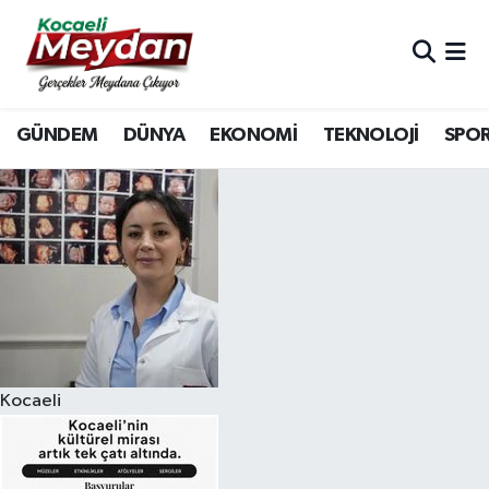
Nöbetçi Eczaneler
GÜNDEM
DÜNYA
EKONOMİ
TEKNOLOJİ
SPO
Hava Durumu
Trafik Durumu
Süper Lig Puan Durumu ve Fikstür
Tüm Manşetler
Son Dakika Haberleri
Kocaeli
Haber Arşivi