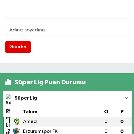
Gönder
Süper Lig Puan Durumu
Süper Lig
#
Takım
O
P
1
Amed
0
0
2
Erzurumspor FK
0
0