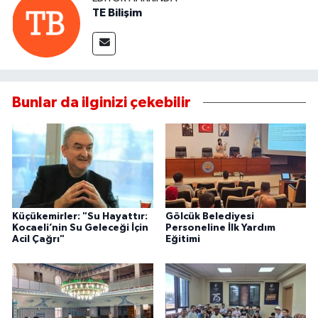
TE Bilişim
Bunlar da ilginizi çekebilir
Küçükemirler: "Su Hayattır:
Gölcük Belediyesi
Kocaeli’nin Su Geleceği İçin
Personeline İlk Yardım
Acil Çağrı"
Eğitimi