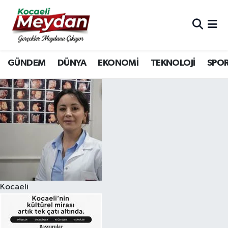
Nöbetçi Eczaneler
GÜNDEM
DÜNYA
EKONOMİ
TEKNOLOJİ
SPO
Hava Durumu
Trafik Durumu
Süper Lig Puan Durumu ve Fikstür
Tüm Manşetler
Son Dakika Haberleri
Kocaeli
Haber Arşivi