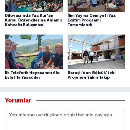
Dilovası'nda Yaz Kur'an
İlim Yayma Cemiyeti Yaz
Kursu Öğrencilerine Anlamlı
Eğitim Programı
Kahvaltı Buluşması
Tamamlandı
İlk Teleferik Heyecanını Alo
Baraçlı’dan Gölcük’teki
Evlat’la Yaşadılar
Projelere Yakın Takip
Yorumlar