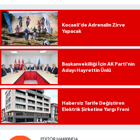
Kocaeli’de Adrenalin Zirve
Yapacak
Başkanvekilliği İçin AK Parti’nin
Adayı Hayrettin Ünlü
Habersiz Tarife Değiştiren
Elektrik Şirketine Yargı Freni
EDITÖR HAKKINDA