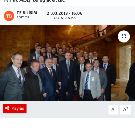
TE BILIŞIM
21.03.2013 - 16:06
EDITÖR
YAYINLANMA
Paylaş
-
+
A
A