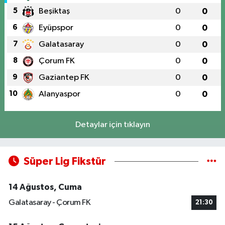
5
Beşiktaş
0
0
6
Eyüpspor
0
0
7
Galatasaray
0
0
8
Çorum FK
0
0
9
Gaziantep FK
0
0
10
Alanyaspor
0
0
Detaylar için tıklayın
Süper Lig Fikstür
14 Ağustos, Cuma
Galatasaray - Çorum FK
21:30