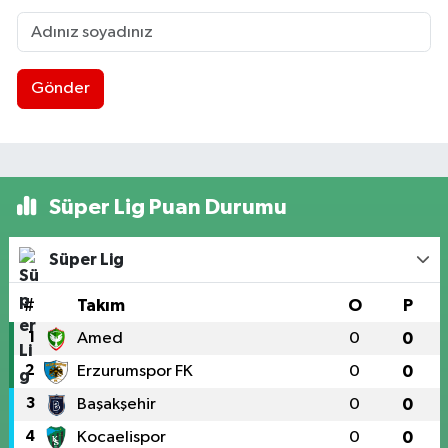
Gönder
Süper Lig Puan Durumu
Süper Lig
#
Takım
O
P
1
Amed
0
0
2
Erzurumspor FK
0
0
3
Başakşehir
0
0
4
Kocaelispor
0
0