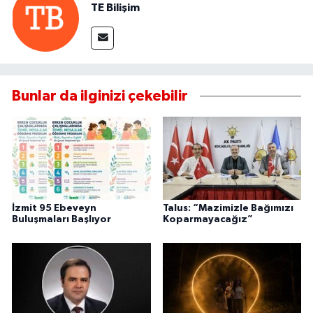
TE Bilişim
Bunlar da ilginizi çekebilir
İzmit 95 Ebeveyn
Talus: “Mazimizle Bağımızı
Buluşmaları Başlıyor
Koparmayacağız”