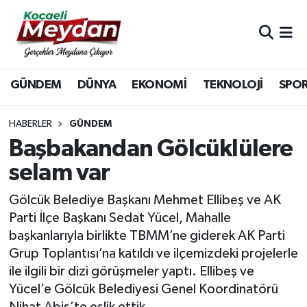
Nöbetçi Eczaneler
GÜNDEM
DÜNYA
EKONOMİ
TEKNOLOJİ
SPO
Hava Durumu
Trafik Durumu
HABERLER
GÜNDEM
Başbakandan Gölcüklülere
Süper Lig Puan Durumu ve Fikstür
selam var
Tüm Manşetler
Gölcük Belediye Başkanı Mehmet Ellibeş ve AK
Parti İlçe Başkanı Sedat Yücel, Mahalle
Son Dakika Haberleri
başkanlarıyla birlikte TBMM’ne giderek AK Parti
Grup Toplantısı’na katıldı ve ilçemizdeki projelerle
Haber Arşivi
ile ilgili bir dizi görüşmeler yaptı. Ellibeş ve
Yücel’e Gölcük Belediyesi Genel Koordinatörü
Nihat Abiş’te eşlik ettik.