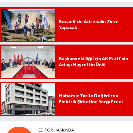
Kocaeli’de Adrenalin Zirve
Yapacak
Başkanvekilliği İçin AK Parti’nin
Adayı Hayrettin Ünlü
Habersiz Tarife Değiştiren
Elektrik Şirketine Yargı Freni
EDITÖR HAKKINDA