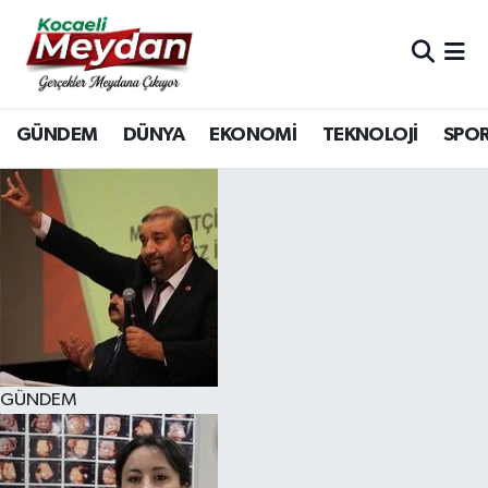
Nöbetçi Eczaneler
GÜNDEM
DÜNYA
EKONOMİ
TEKNOLOJİ
SPO
Hava Durumu
Trafik Durumu
Süper Lig Puan Durumu ve Fikstür
Tüm Manşetler
Son Dakika Haberleri
GÜNDEM
Haber Arşivi