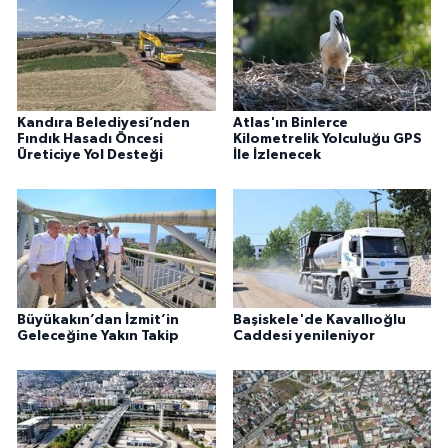
Kandıra Belediyesi’nden
Atlas'ın Binlerce
Fındık Hasadı Öncesi
Kilometrelik Yolculuğu GPS
Üreticiye Yol Desteği
İle İzlenecek
Büyükakın’dan İzmit’in
Başiskele'de Kavallıoğlu
Geleceğine Yakın Takip
Caddesi yenileniyor