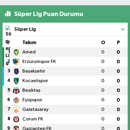
Süper Lig Puan Durumu
Süper Lig
#
Takım
O
P
1
Amed
0
0
2
Erzurumspor FK
0
0
3
Başakşehir
0
0
4
Kocaelispor
0
0
5
Beşiktaş
0
0
6
Eyüpspor
0
0
7
Galatasaray
0
0
8
Çorum FK
0
0
9
Gaziantep FK
0
0