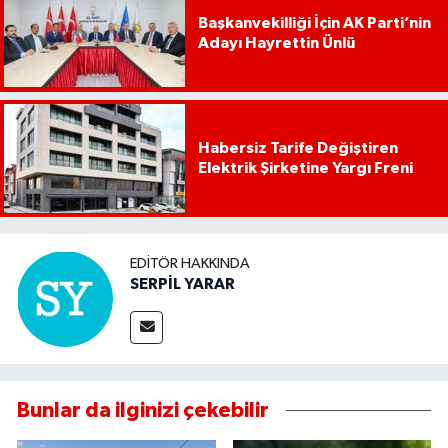
Başkanvekilliği İçin AK Parti’nin
Adayı Hayrettin Ünlü
Habersiz Tarife Değiştiren
Elektrik Şirketine Yargı Freni
EDITÖR HAKKINDA
SERPİL YARAR
Bunlar da ilginizi çekebilir