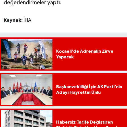
değerlendirmeler yaptı.
Kaynak:
İHA
Kocaeli’de Adrenalin Zirve
Yapacak
Başkanvekilliği İçin AK Parti’nin
Adayı Hayrettin Ünlü
Habersiz Tarife Değiştiren