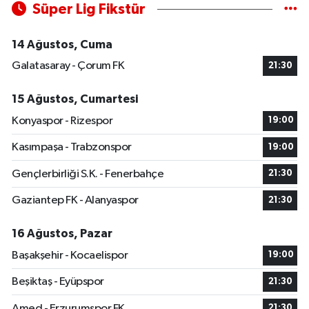
Süper Lig Fikstür
14 Ağustos, Cuma
Galatasaray - Çorum FK
21:30
15 Ağustos, Cumartesi
Konyaspor - Rizespor
19:00
Kasımpaşa - Trabzonspor
19:00
Gençlerbirliği S.K. - Fenerbahçe
21:30
Gaziantep FK - Alanyaspor
21:30
16 Ağustos, Pazar
Başakşehir - Kocaelispor
19:00
Beşiktaş - Eyüpspor
21:30
Amed - Erzurumspor FK
21:30