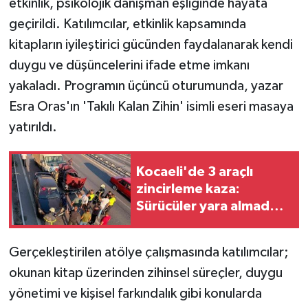
etkinlik, psikolojik danışman eşliğinde hayata
geçirildi. Katılımcılar, etkinlik kapsamında
kitapların iyileştirici gücünden faydalanarak kendi
duygu ve düşüncelerini ifade etme imkanı
yakaladı. Programın üçüncü oturumunda, yazar
Esra Oras'ın 'Takılı Kalan Zihin' isimli eseri masaya
yatırıldı.
Kocaeli'de 3 araçlı
zincirleme kaza:
Sürücüler yara almadan
kurtuldu
Gerçekleştirilen atölye çalışmasında katılımcılar;
okunan kitap üzerinden zihinsel süreçler, duygu
yönetimi ve kişisel farkındalık gibi konularda