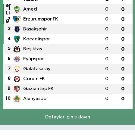
1
Amed
0
0
2
Erzurumspor FK
0
0
3
Başakşehir
0
0
4
Kocaelispor
0
0
5
Beşiktaş
0
0
6
Eyüpspor
0
0
7
Galatasaray
0
0
8
Çorum FK
0
0
9
Gaziantep FK
0
0
10
Alanyaspor
0
0
Detaylar için tıklayın