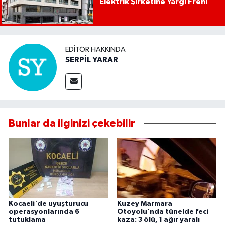
Elektrik Şirketine Yargı Freni
EDITÖR HAKKINDA
SERPİL YARAR
Bunlar da ilginizi çekebilir
Kocaeli'de uyuşturucu
Kuzey Marmara
operasyonlarında 6
Otoyolu'nda tünelde feci
tutuklama
kaza: 3 ölü, 1 ağır yaralı