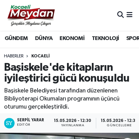
Nöbetçi Eczaneler
GÜNDEM
DÜNYA
EKONOMİ
TEKNOLOJİ
SPO
Hava Durumu
Trafik Durumu
HABERLER
KOCAELI
Başiskele'de kitapların
Süper Lig Puan Durumu ve Fikstür
iyileştirici gücü konuşuldu
Tüm Manşetler
Başiskele Belediyesi tarafından düzenlenen
Bibliyoterapi Okumaları programının üçüncü
Son Dakika Haberleri
oturumu gerçekleştirildi.
Haber Arşivi
SERPİL YARAR
15.05.2026 - 12:30
15.05.2026 - 12:35
EDITÖR
YAYINLANMA
GÜNCELLEME