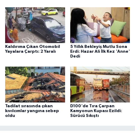
Kaldırıma Çıkan Otomobil
5 Yıllık Bekleyiş Mutlu Sona
Yayalara Çarptı: 2 Yaralı
Erdi: Hazar Ali İlk Kez 'Anne'
Dedi
Tadilat sırasında çıkan
D100'de Tıra Çarpan
kıvılcımlar yangına sebep
Kamyonun Kupası Ezildi:
oldu
Sürücü Sıkıştı