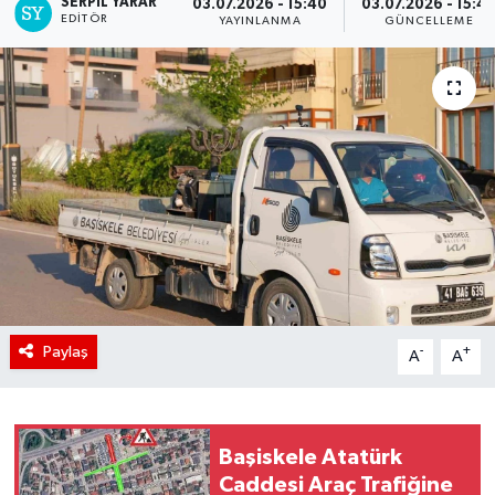
SERPİL YARAR
03.07.2026 - 15:40
03.07.2026 - 15:4
EDITÖR
YAYINLANMA
GÜNCELLEME
Paylaş
-
+
A
A
Başiskele Atatürk
Caddesi Araç Trafiğine