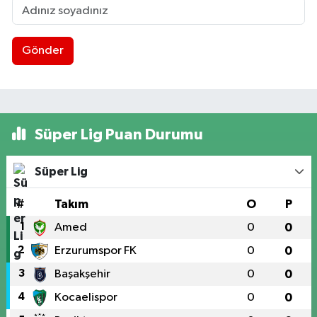
Gönder
Süper Lig Puan Durumu
Süper Lig
#
Takım
O
P
1
Amed
0
0
2
Erzurumspor FK
0
0
3
Başakşehir
0
0
4
Kocaelispor
0
0