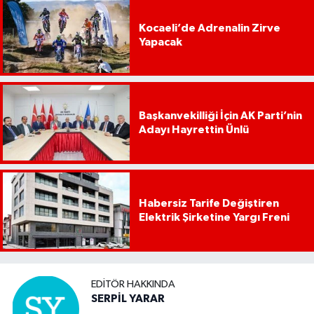
Kocaeli’de Adrenalin Zirve
Yapacak
Başkanvekilliği İçin AK Parti’nin
Adayı Hayrettin Ünlü
Habersiz Tarife Değiştiren
Elektrik Şirketine Yargı Freni
EDITÖR HAKKINDA
SERPİL YARAR