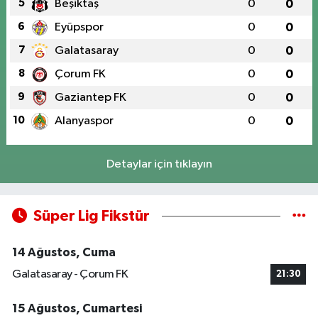
5
Beşiktaş
0
0
6
Eyüpspor
0
0
7
Galatasaray
0
0
8
Çorum FK
0
0
9
Gaziantep FK
0
0
10
Alanyaspor
0
0
Detaylar için tıklayın
Süper Lig Fikstür
14 Ağustos, Cuma
Galatasaray - Çorum FK
21:30
15 Ağustos, Cumartesi