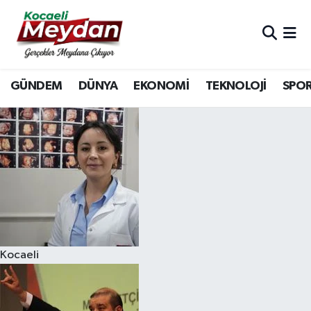
Nöbetçi Eczaneler
GÜNDEM
DÜNYA
EKONOMİ
TEKNOLOJİ
SPO
Hava Durumu
Trafik Durumu
Süper Lig Puan Durumu ve Fikstür
Tüm Manşetler
Son Dakika Haberleri
Kocaeli
Haber Arşivi