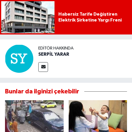
Habersiz Tarife Değiştiren
Elektrik Şirketine Yargı Freni
EDITÖR HAKKINDA
SERPİL YARAR
Bunlar da ilginizi çekebilir