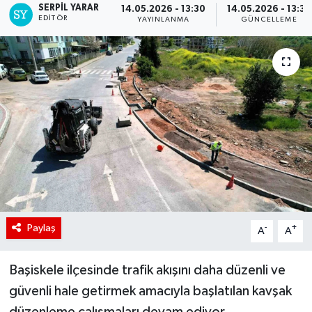
SERPİL YARAR
14.05.2026 - 13:30
14.05.2026 - 13:35
EDITÖR
YAYINLANMA
GÜNCELLEME
Paylaş
-
+
A
A
Başiskele ilçesinde trafik akışını daha düzenli ve
güvenli hale getirmek amacıyla başlatılan kavşak
düzenleme çalışmaları devam ediyor.