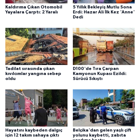
Kaldırıma Çıkan Otomobil
5 Yıllık Bekleyiş Mutlu Sona
Yayalara Çarptı: 2 Yaralı
Erdi: Hazar Ali İlk Kez 'Anne'
Dedi
Tadilat sırasında çıkan
D100'de Tıra Çarpan
kıvılcımlar yangına sebep
Kamyonun Kupası Ezildi:
oldu
Sürücü Sıkıştı
Hayatını kaybeden dalgıç
Belçika'dan gelen yaşlı çift
için 12 takım sahaya çıktı
yolunu kaybetti, zabıta