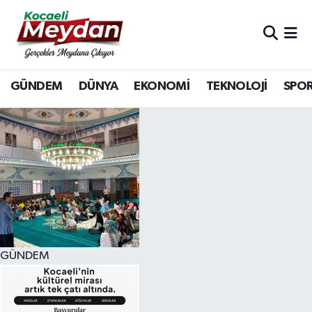
Nöbetçi Eczaneler
GÜNDEM
DÜNYA
EKONOMİ
TEKNOLOJİ
SPO
Hava Durumu
Trafik Durumu
Süper Lig Puan Durumu ve Fikstür
Tüm Manşetler
Son Dakika Haberleri
GÜNDEM
Haber Arşivi