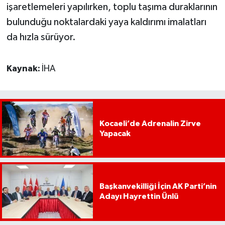
işaretlemeleri yapılırken, toplu taşıma duraklarının
bulunduğu noktalardaki yaya kaldırımı imalatları
da hızla sürüyor.
Kaynak:
İHA
Kocaeli’de Adrenalin Zirve
Yapacak
Başkanvekilliği İçin AK Parti’nin
Adayı Hayrettin Ünlü