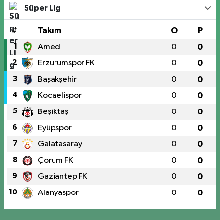
Süper Lig
#
Takım
O
P
1
Amed
0
0
2
Erzurumspor FK
0
0
3
Başakşehir
0
0
4
Kocaelispor
0
0
5
Beşiktaş
0
0
6
Eyüpspor
0
0
7
Galatasaray
0
0
8
Çorum FK
0
0
9
Gaziantep FK
0
0
10
Alanyaspor
0
0