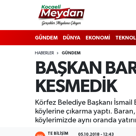
Nöbetçi Eczaneler
GÜNDEM
DÜNYA
EKONOMİ
TEKNOL
Hava Durumu
HABERLER
GÜNDEM
Trafik Durumu
BAŞKAN BARA
Süper Lig Puan Durumu ve Fikstür
KESMEDİK
Tüm Manşetler
Son Dakika Haberleri
​​​​​​​Körfez Belediye Başkanı İsm
köylerine çıkarma yaptı. Baran,
Haber Arşivi
köylerimizde aynı oranda yatır
TE BILIŞIM
05.10.2018 - 12:43