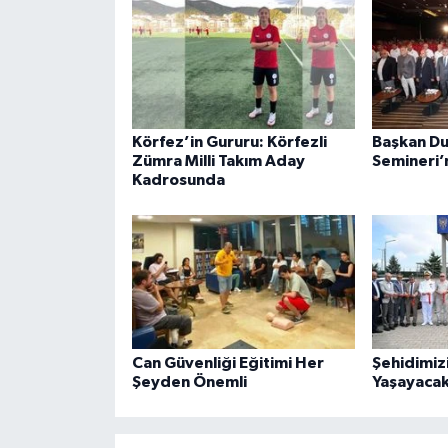
Körfez’in Gururu: Körfezli
Başkan Du
Zümra Milli Takım Aday
Semineri’n
Kadrosunda
Can Güvenliği Eğitimi Her
Şehidimiz
Şeyden Önemli
Yaşayacak