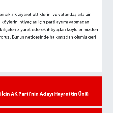
i sık sık ziyaret ettiklerini ve vatandaşlarla bir
 köylerin ihtiyaçları için parti ayrımı yapmadan
 ilçeleri ziyaret ederek ihtiyaçları köylülerimizden
iyoruz. Bunun neticesinde halkımızdan olumlu geri
 İçin AK Parti’nin Adayı Hayrettin Ünlü