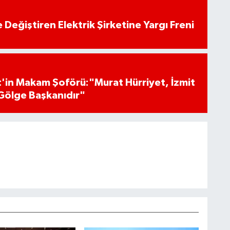
 Değiştiren Elektrik Şirketine Yargı Freni
'in Makam Şoförü:"Murat Hürriyet, İzmit
Gölge Başkanıdır"