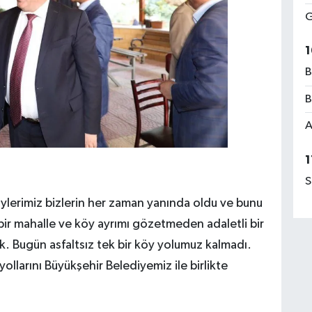
G
1
B
B
A
1
S
öylerimiz bizlerin her zaman yanında oldu ve bunu
 bir mahalle ve köy ayrımı gözetmeden adaletli bir
ık. Bugün asfaltsız tek bir köy yolumuz kalmadı.
yollarını Büyükşehir Belediyemiz ile birlikte