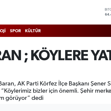
64.
DO
47,
EU
55,
STE
OJİ
SPOR
KÜLTÜR
64
GRA
652
BİS
N ; KÖYLERE YA
13.
ail Baran, AK Parti Körfez İlçe Başkanı Şener 
 “Köylerimiz bizler için önemli. Şehir merk
ım görüyor” dedi