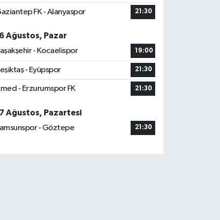
aziantep FK - Alanyaspor
21:30
6 Ağustos, Pazar
aşakşehir - Kocaelispor
19:00
eşiktaş - Eyüpspor
21:30
med - Erzurumspor FK
21:30
7 Ağustos, Pazartesi
amsunspor - Göztepe
21:30