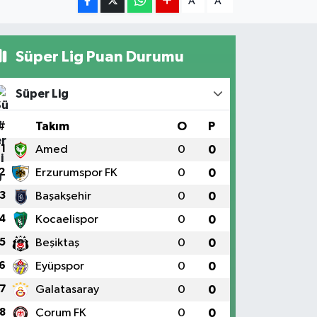
A
A
Süper Lig Puan Durumu
Süper Lig
#
Takım
O
P
1
Amed
0
0
2
Erzurumspor FK
0
0
3
Başakşehir
0
0
4
Kocaelispor
0
0
5
Beşiktaş
0
0
6
Eyüpspor
0
0
7
Galatasaray
0
0
8
Çorum FK
0
0