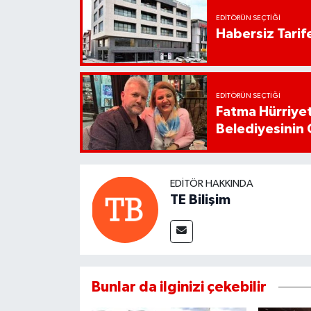
EDITÖRÜN SEÇTIĞI
Habersiz Tarife
EDITÖRÜN SEÇTIĞI
Fatma Hürriyet
Belediyesinin 
EDITÖR HAKKINDA
TE Bilişim
Bunlar da ilginizi çekebilir