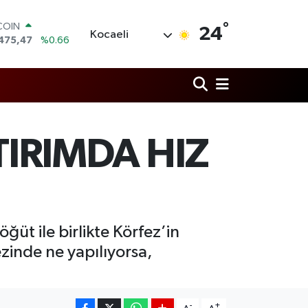
475,47
%0.66
°
LAR
24
Kocaeli
5971
%0.05
RO
1336
%0.18
RLİN
,2534
%0.22
M ALTIN
7.85
%0.54
T100
TIRIMDA HIZ
703
%0
Söğüt ile birlikte Körfez’in
ezinde ne yapılıyorsa,
-
+