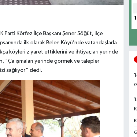
1
 Parti Körfez İlçe Başkanı Şener Söğüt, ilçe
kapsamında ilk olarak Belen Köyü’nde vatandaşlarla
ça köyleri ziyaret ettiklerini ve ihtiyaçları yerinde
an, “Çalışmaları yerinde görmek ve talepleri
zi sağlıyor” dedi.
1
G
1
K
K
G