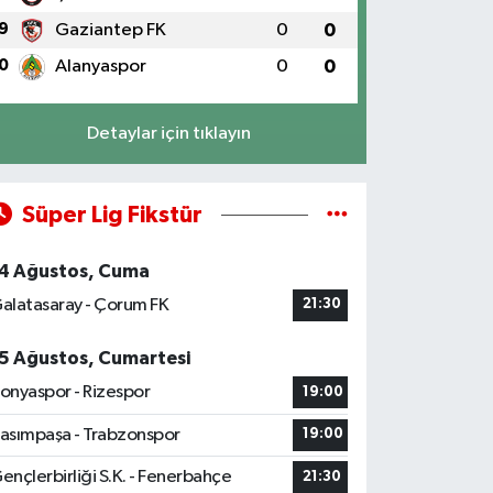
9
Gaziantep FK
0
0
0
Alanyaspor
0
0
Detaylar için tıklayın
Süper Lig Fikstür
4 Ağustos, Cuma
alatasaray - Çorum FK
21:30
5 Ağustos, Cumartesi
onyaspor - Rizespor
19:00
asımpaşa - Trabzonspor
19:00
ençlerbirliği S.K. - Fenerbahçe
21:30