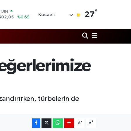
COIN
602,05
%0.69
°
LAR
27
Kocaeli
6006
%0.06
RO
0250
%0.02
RLİN
2398
%0.2
M ALTIN
3.94
%0.32
T100
eğerlerimize
768
%48
azandırırken, türbelerin de
-
+
A
A