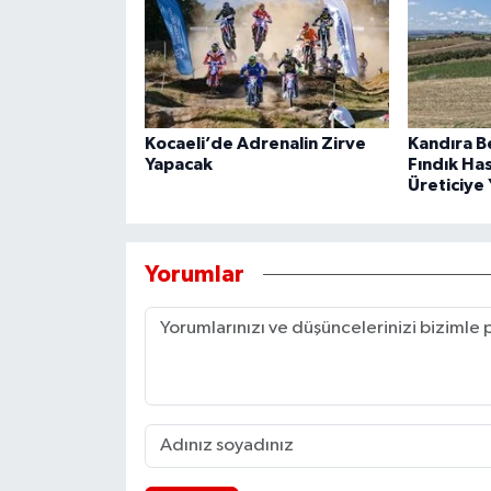
Kocaeli’de Adrenalin Zirve
Kandıra B
Yapacak
Fındık Ha
Üreticiye 
Yorumlar