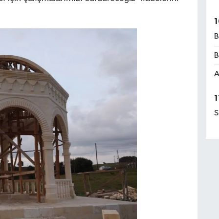
1
B
B
A
1
S