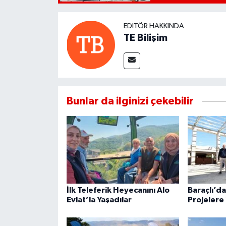
EDITÖR HAKKINDA
TE Bilişim
Bunlar da ilginizi çekebilir
İlk Teleferik Heyecanını Alo
Baraçlı’d
Evlat’la Yaşadılar
Projelere 