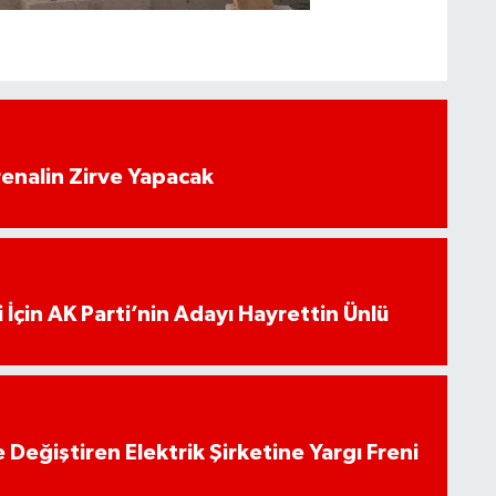
enalin Zirve Yapacak
 İçin AK Parti’nin Adayı Hayrettin Ünlü
 Değiştiren Elektrik Şirketine Yargı Freni