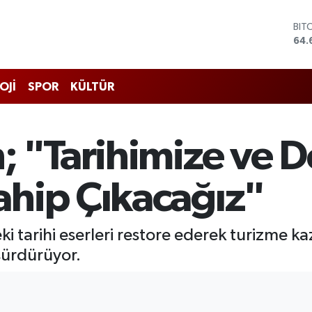
BIT
64.
DO
47,
EU
55,
STE
OJİ
SPOR
KÜLTÜR
64,
GRA
651
BİS
; "Tarihimize ve D
13.
hip Çıkacağız"
ki tarihi eserleri restore ederek turizme k
sürdürüyor.