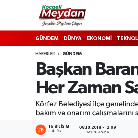
Nöbetçi Eczaneler
GÜNDEM
DÜNYA
EKONOMİ
TEKNOL
Hava Durumu
HABERLER
GÜNDEM
Trafik Durumu
Başkan Baran
Süper Lig Puan Durumu ve Fikstür
Her Zaman Sa
Tüm Manşetler
Son Dakika Haberleri
Körfez Belediyesi ilçe genelinde
bakım ve onarım çalışmalarını 
Haber Arşivi
TE BILIŞIM
08.10.2018 - 12:09
EDITÖR
YAYINLANMA