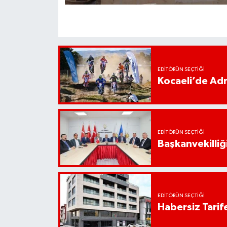
EDITÖRÜN SEÇTIĞI
Kocaeli’de Adr
EDITÖRÜN SEÇTIĞI
Başkanvekilliği
EDITÖRÜN SEÇTIĞI
Habersiz Tarife