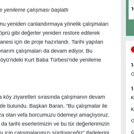
e yenileme çalışması başlattı
1
unu yeniden canlandırmaya yönelik çalışmaları
öprü gibi değerler yeniden restore edilerek
anesi için de proje hazırlandı. Tarihi yapılan
 onarım çalışmaları da devam ediyor. Bu
Köyü’ndeki Kurt Baba Türbesi’nde yenileme
1
G
1
 köy ziyaretleri sırasında çalışmanın devam
K
rde bulundu. Başkan Baran, “Bu çalışmalar ile
K
ıza olan vefa borcumuzu ödemeyi amaçlıyoruz.
G
 tarihi eserlerimizin ve bu tür değerlerimizin
 için çalışmalarımızı sürdüreceğiz” ifadelerini
G