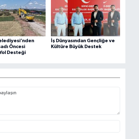
elediyesi’nden
İş Dünyasından Gençliğe ve
sadı Öncesi
Kültüre Büyük Destek
Yol Desteği