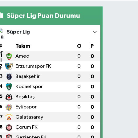
Süper Lig Puan Durumu
Süper Lig
#
Takım
O
P
1
Amed
0
0
2
Erzurumspor FK
0
0
3
Başakşehir
0
0
4
Kocaelispor
0
0
5
Beşiktaş
0
0
6
Eyüpspor
0
0
7
Galatasaray
0
0
8
Çorum FK
0
0
9
Gaziantep FK
0
0