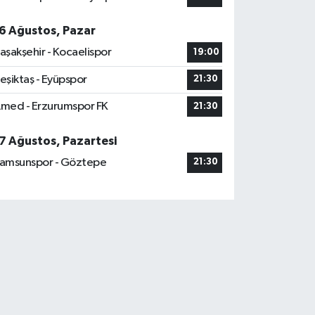
6 Ağustos, Pazar
aşakşehir - Kocaelispor
19:00
eşiktaş - Eyüpspor
21:30
med - Erzurumspor FK
21:30
7 Ağustos, Pazartesi
amsunspor - Göztepe
21:30