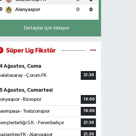
0
Alanyaspor
0
0
Detaylar için tıklayın
Süper Lig Fikstür
4 Ağustos, Cuma
alatasaray - Çorum FK
21:30
5 Ağustos, Cumartesi
onyaspor - Rizespor
19:00
asımpaşa - Trabzonspor
19:00
ençlerbirliği S.K. - Fenerbahçe
21:30
aziantep FK - Alanyaspor
21:30