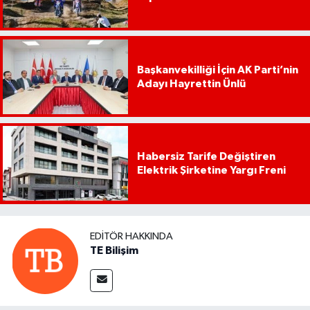
Başkanvekilliği İçin AK Parti’nin
Adayı Hayrettin Ünlü
Habersiz Tarife Değiştiren
Elektrik Şirketine Yargı Freni
EDITÖR HAKKINDA
TE Bilişim