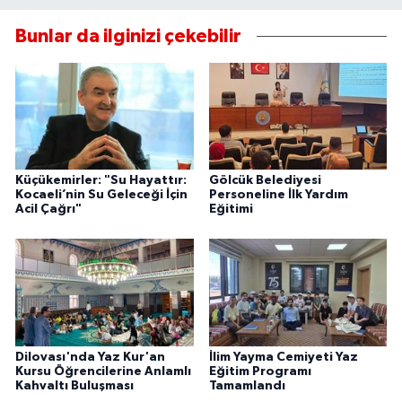
Bunlar da ilginizi çekebilir
Küçükemirler: "Su Hayattır:
Gölcük Belediyesi
Kocaeli’nin Su Geleceği İçin
Personeline İlk Yardım
Acil Çağrı"
Eğitimi
Dilovası'nda Yaz Kur'an
İlim Yayma Cemiyeti Yaz
Kursu Öğrencilerine Anlamlı
Eğitim Programı
Kahvaltı Buluşması
Tamamlandı