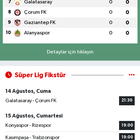
7
Galatasaray
0
0
8
Çorum FK
0
0
9
Gaziantep FK
0
0
10
Alanyaspor
0
0
Detaylar için tıklayın
Süper Lig Fikstür
14 Ağustos, Cuma
Galatasaray - Çorum FK
21:30
15 Ağustos, Cumartesi
Konyaspor - Rizespor
19:00
Kasımpaşa - Trabzonspor
19:00