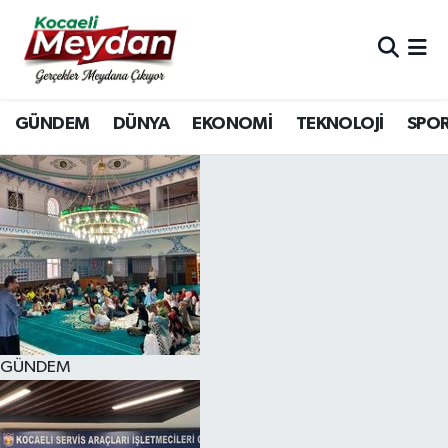
Nöbetçi Eczaneler
GÜNDEM
DÜNYA
EKONOMİ
TEKNOLOJİ
SPO
Hava Durumu
Trafik Durumu
Süper Lig Puan Durumu ve Fikstür
Tüm Manşetler
Son Dakika Haberleri
GÜNDEM
Haber Arşivi