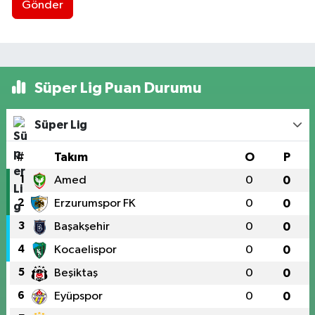
Gönder
Süper Lig Puan Durumu
Süper Lig
#
Takım
O
P
1
Amed
0
0
2
Erzurumspor FK
0
0
3
Başakşehir
0
0
4
Kocaelispor
0
0
5
Beşiktaş
0
0
6
Eyüpspor
0
0