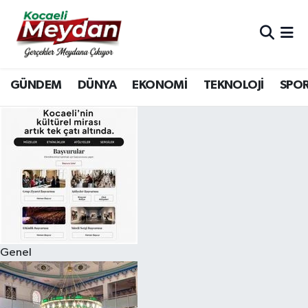
Nöbetçi Eczaneler
GÜNDEM
DÜNYA
EKONOMİ
TEKNOLOJİ
SPO
Hava Durumu
Trafik Durumu
Süper Lig Puan Durumu ve Fikstür
Tüm Manşetler
Son Dakika Haberleri
Genel
Haber Arşivi