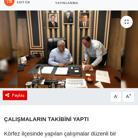
EDITÖR
YAYINLANMA
Paylaş
-
+
A
A
ÇALIŞMALARIN TAKİBİNİ YAPTI
Körfez ilçesinde yapılan çalışmalar düzenli bir