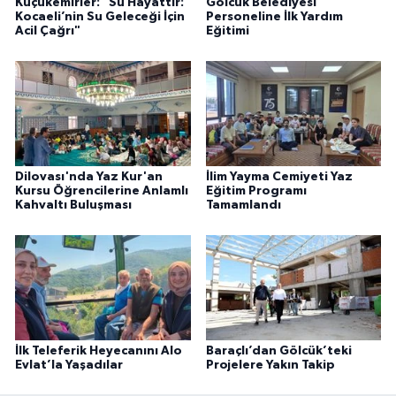
Küçükemirler: "Su Hayattır:
Gölcük Belediyesi
Kocaeli’nin Su Geleceği İçin
Personeline İlk Yardım
Acil Çağrı"
Eğitimi
Dilovası'nda Yaz Kur'an
İlim Yayma Cemiyeti Yaz
Kursu Öğrencilerine Anlamlı
Eğitim Programı
Kahvaltı Buluşması
Tamamlandı
İlk Teleferik Heyecanını Alo
Baraçlı’dan Gölcük’teki
Evlat’la Yaşadılar
Projelere Yakın Takip