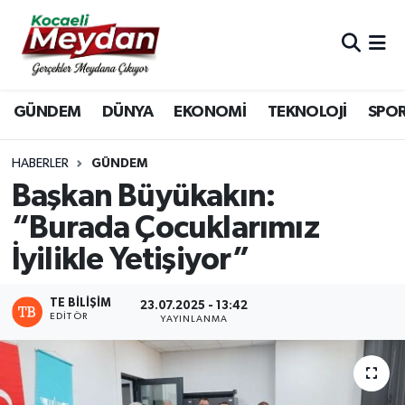
Nöbetçi Eczaneler
GÜNDEM
DÜNYA
EKONOMİ
TEKNOLOJİ
SPO
Hava Durumu
Trafik Durumu
HABERLER
GÜNDEM
Başkan Büyükakın:
Süper Lig Puan Durumu ve Fikstür
“Burada Çocuklarımız
İyilikle Yetişiyor”
Tüm Manşetler
Son Dakika Haberleri
TE BILIŞIM
23.07.2025 - 13:42
EDITÖR
YAYINLANMA
Haber Arşivi