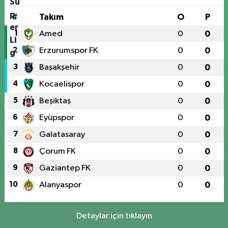
#
Takım
O
P
1
Amed
0
0
2
Erzurumspor FK
0
0
3
Başakşehir
0
0
4
Kocaelispor
0
0
5
Beşiktaş
0
0
6
Eyüpspor
0
0
7
Galatasaray
0
0
8
Çorum FK
0
0
9
Gaziantep FK
0
0
10
Alanyaspor
0
0
Detaylar için tıklayın