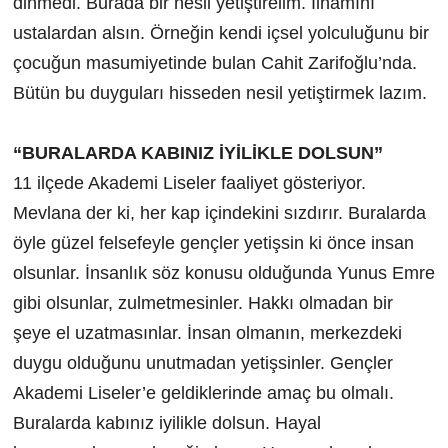
dinmedi. Burada bir nesil yetiştirelim. İlhamını
ustalardan alsın. Örneğin kendi içsel yolculuğunu bir
çocuğun masumiyetinde bulan Cahit Zarifoğlu’nda.
Bütün bu duyguları hisseden nesil yetiştirmek lazım.
“BURALARDA KABINIZ İYİLİKLE DOLSUN”
11 ilçede Akademi Liseler faaliyet gösteriyor.
Mevlana der ki, her kap içindekini sızdırır. Buralarda
öyle güzel felsefeyle gençler yetişsin ki önce insan
olsunlar. İnsanlık söz konusu olduğunda Yunus Emre
gibi olsunlar, zulmetmesinler. Hakkı olmadan bir
şeye el uzatmasınlar. İnsan olmanın, merkezdeki
duygu olduğunu unutmadan yetişsinler. Gençler
Akademi Liseler’e geldiklerinde amaç bu olmalı.
Buralarda kabınız iyilikle dolsun. Hayal