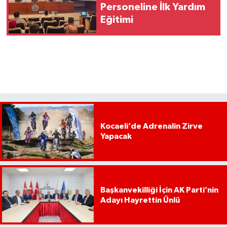
Personeline İlk Yardım
Eğitimi
Kocaeli’de Adrenalin Zirve
Yapacak
Başkanvekilliği İçin AK Parti’nin
Adayı Hayrettin Ünlü