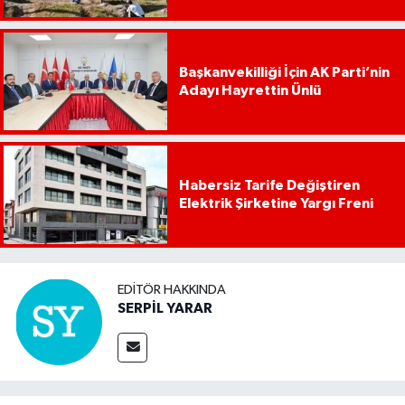
Başkanvekilliği İçin AK Parti’nin
Adayı Hayrettin Ünlü
Habersiz Tarife Değiştiren
Elektrik Şirketine Yargı Freni
EDITÖR HAKKINDA
SERPİL YARAR