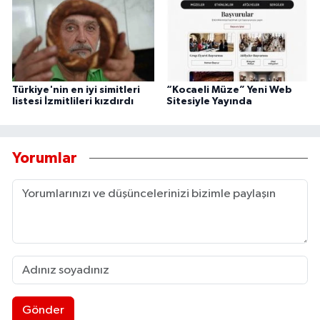
Türkiye'nin en iyi simitleri
“Kocaeli Müze” Yeni Web
listesi İzmitlileri kızdırdı
Sitesiyle Yayında
Yorumlar
Gönder