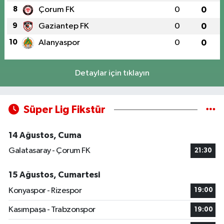
8
Çorum FK
0
0
9
Gaziantep FK
0
0
10
Alanyaspor
0
0
Detaylar için tıklayın
Süper Lig Fikstür
14 Ağustos, Cuma
Galatasaray - Çorum FK
21:30
15 Ağustos, Cumartesi
Konyaspor - Rizespor
19:00
Kasımpaşa - Trabzonspor
19:00