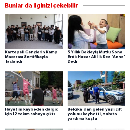
Bunlar da ilginizi çekebilir
Kartepeli Gençlerin Kamp
5 Yıllık Bekleyiş Mutlu Sona
Macerası Sertifikayla
Erdi: Hazar Ali İlk Kez 'Anne'
Taçlandı
Dedi
Hayatını kaybeden dalgıç
Belçika'dan gelen yaşlı çift
için 12 takım sahaya çıktı
yolunu kaybetti, zabıta
yardıma koştu