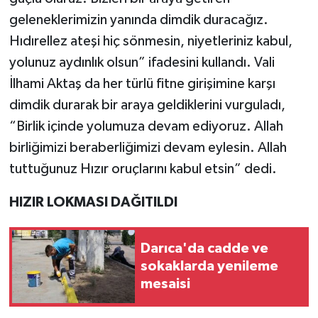
geleneklerimizin yanında dimdik duracağız.
Hıdırellez ateşi hiç sönmesin, niyetleriniz kabul,
yolunuz aydınlık olsun” ifadesini kullandı. Vali
İlhami Aktaş da her türlü fitne girişimine karşı
dimdik durarak bir araya geldiklerini vurguladı,
“Birlik içinde yolumuza devam ediyoruz. Allah
birliğimizi beraberliğimizi devam eylesin. Allah
tuttuğunuz Hızır oruçlarını kabul etsin” dedi.
HIZIR LOKMASI DAĞITILDI
Darıca'da cadde ve
sokaklarda yenileme
mesaisi