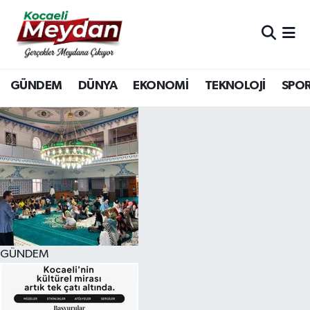
Nöbetçi Eczaneler
GÜNDEM
DÜNYA
EKONOMİ
TEKNOLOJİ
SPO
Hava Durumu
Trafik Durumu
Süper Lig Puan Durumu ve Fikstür
Tüm Manşetler
Son Dakika Haberleri
GÜNDEM
Haber Arşivi