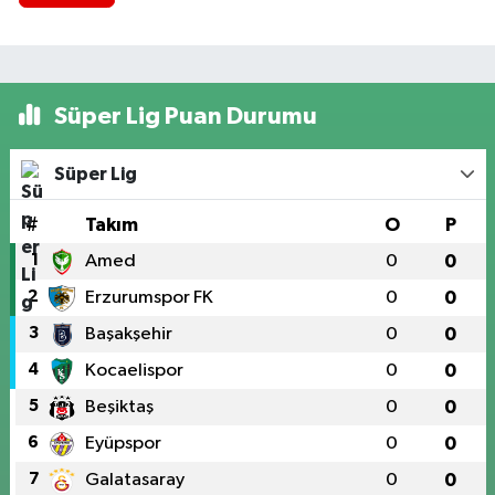
Süper Lig Puan Durumu
Süper Lig
#
Takım
O
P
1
Amed
0
0
2
Erzurumspor FK
0
0
3
Başakşehir
0
0
4
Kocaelispor
0
0
5
Beşiktaş
0
0
6
Eyüpspor
0
0
7
Galatasaray
0
0