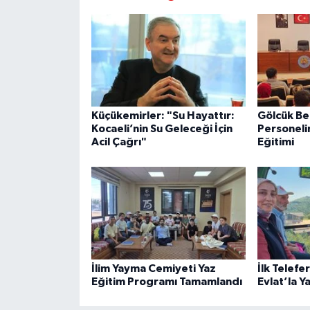
Küçükemirler: "Su Hayattır:
Gölcük Be
Kocaeli’nin Su Geleceği İçin
Personeli
Acil Çağrı"
Eğitimi
İlim Yayma Cemiyeti Yaz
İlk Telefe
Eğitim Programı Tamamlandı
Evlat’la Y