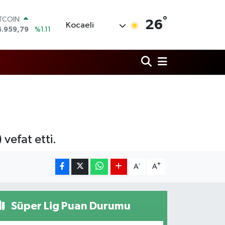
°
ITCOIN
26
Kocaeli
4.959,79
%1.11
OLAR
7,7436
%0.18
URO
5,2510
%0.32
TERLİN
4,4811
%0.38
RAM ALTIN
660.55
%0.03
İST100
3.779
%-14
vefat etti.
-
+
A
A
Süper Lig Puan Durumu