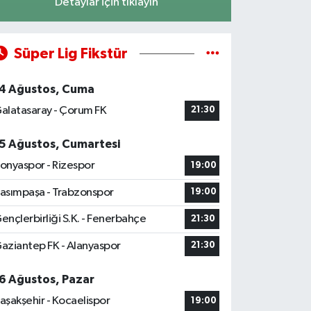
Detaylar için tıklayın
Süper Lig Fikstür
4 Ağustos, Cuma
alatasaray - Çorum FK
21:30
5 Ağustos, Cumartesi
onyaspor - Rizespor
19:00
asımpaşa - Trabzonspor
19:00
ençlerbirliği S.K. - Fenerbahçe
21:30
aziantep FK - Alanyaspor
21:30
6 Ağustos, Pazar
aşakşehir - Kocaelispor
19:00