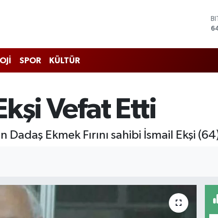
B
6
D
4
E
OJİ
SPOR
KÜLTÜR
5
S
6
G
Ekşi Vefat Etti
6
B
1
 Dadaş Ekmek Fırını sahibi İsmail Ekşi (64) 