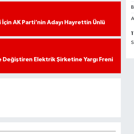
B
A
 İçin AK Parti’nin Adayı Hayrettin Ünlü
1
S
 Değiştiren Elektrik Şirketine Yargı Freni