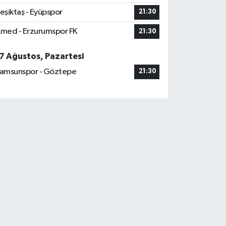
eşiktaş - Eyüpspor
21:30
med - Erzurumspor FK
21:30
7 Ağustos, Pazartesi
amsunspor - Göztepe
21:30