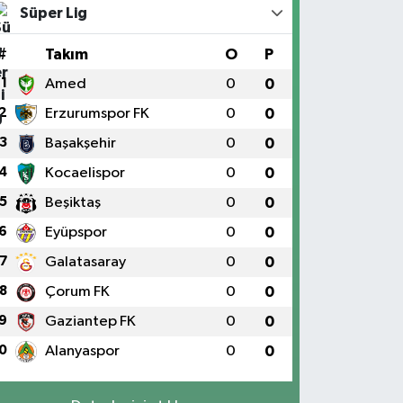
Süper Lig
#
Takım
O
P
1
Amed
0
0
2
Erzurumspor FK
0
0
3
Başakşehir
0
0
4
Kocaelispor
0
0
5
Beşiktaş
0
0
6
Eyüpspor
0
0
7
Galatasaray
0
0
8
Çorum FK
0
0
9
Gaziantep FK
0
0
0
Alanyaspor
0
0