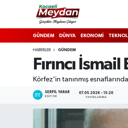
Nöbetçi Eczaneler
GÜNDEM
DÜNYA
EKONOMİ
TEKNOL
Hava Durumu
HABERLER
GÜNDEM
Trafik Durumu
Fırıncı İsmail 
Süper Lig Puan Durumu ve Fikstür
Körfez'in tanınmış esnaflarından
Tüm Manşetler
SERPİL YARAR
07.05.2026 - 15:20
Son Dakika Haberleri
EDITÖR
YAYINLANMA
Haber Arşivi