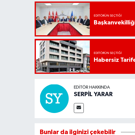
EDITÖRÜN SEÇTIĞI
Başkanvekilliği
EDITÖRÜN SEÇTIĞI
Habersiz Tarife
EDITÖR HAKKINDA
SERPİL YARAR
Bunlar da ilginizi çekebilir