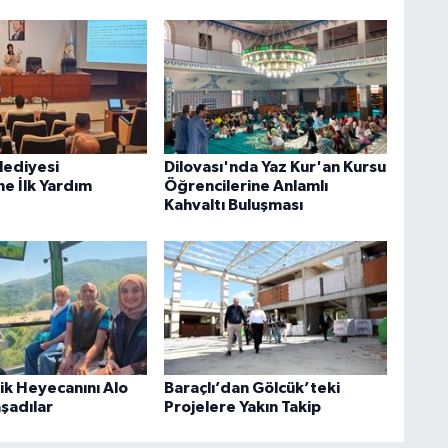
lediyesi
Dilovası'nda Yaz Kur'an Kursu
ne İlk Yardım
Öğrencilerine Anlamlı
Kahvaltı Buluşması
rik Heyecanını Alo
Baraçlı’dan Gölcük’teki
aşadılar
Projelere Yakın Takip