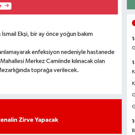
e
an İsmail Ekşi, bir ay önce yoğun bakım
1
G
tarılamayarak enfeksiyon nedeniyle hastanede
lı Mahallesi Merkez Camiinde kılınacak olan
1
Mezarlığında toprağa verilecek.
K
K
G
G
enalin Zirve Yapacak
1
B