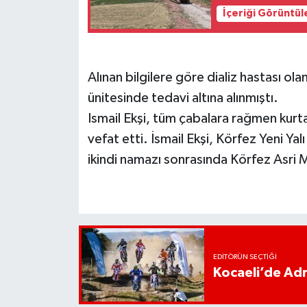
İçeriği Görüntül
Alınan bilgilere göre dializ hastası ol
ünitesinde tedavi altına alınmıştı.
Ismail Ekşi, tüm çabalara rağmen kur
vefat etti. İsmail Ekşi, Körfez Yeni Ya
ikindi namazı sonrasında Körfez Asri 
EDITÖRÜN SEÇTIĞI
Kocaeli’de Adr