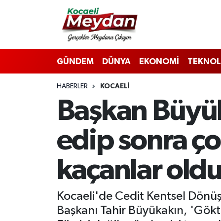
Nöbetçi Eczaneler
GÜNDEM
DÜNYA
EKONOMİ
TEKNOL
Hava Durumu
HABERLER
KOCAELI
Trafik Durumu
Başkan Büyüka
Süper Lig Puan Durumu ve Fikstür
edip sonra ço
Tüm Manşetler
kaçanlar oldu
Son Dakika Haberleri
Haber Arşivi
Kocaeli'de Cedit Kentsel Dönüş
Başkanı Tahir Büyükakın, 'Gökte