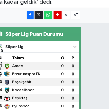
a kadar geldik' dedi.
-
+
A
A
Süper Lig Puan Durumu
Süper Lig
#
Takım
O
P
1
Amed
0
0
2
Erzurumspor FK
0
0
3
Başakşehir
0
0
4
Kocaelispor
0
0
5
Beşiktaş
0
0
6
Eyüpspor
0
0