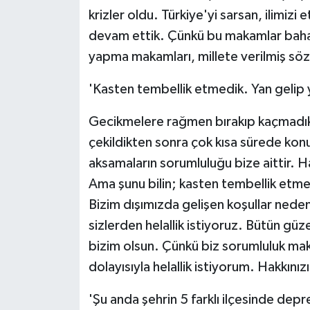
krizler oldu. Türkiye'yi sarsan, ilimiz
devam ettik. Çünkü bu makamlar bah
yapma makamları, millete verilmiş söz
'Kasten tembellik etmedik. Yan gelip ya
Gecikmelere rağmen bırakıp kaçmadıkla
çekildikten sonra çok kısa sürede konu
aksamaların sorumluluğu bize aittir. Ha
Ama şunu bilin; kasten tembellik etmedi
Bizim dışımızda gelişen koşullar nede
sizlerden helallik istiyoruz. Bütün güze
bizim olsun. Çünkü biz sorumluluk ma
dolayısıyla helallik istiyorum. Hakkınızı 
'Şu anda şehrin 5 farklı ilçesinde dep