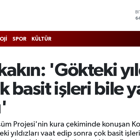
B
6
D
4
E
OJİ
SPOR
KÜLTÜR
5
S
6
G
kın: 'Gökteki yıld
6
B
1
k basit işleri bil
'
üm Projesi'nin kura çekiminde konuşan Ko
ki yıldızları vaat edip sonra çok basit işle