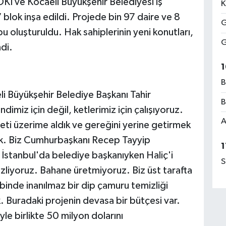
Kİ ve Kocaeli Büyükşehir Belediyesi iş
K
 blok inşa edildi. Projede bin 97 daire ve 8
G
u oluşturuldu. Hak sahiplerinin yeni konutları,
G
ndi.
1
B
i Büyükşehir Belediye Başkanı Tahir
B
ndimiz için değil, ketlerimiz için çalışıyoruz.
A
eti üzerime aldık ve gereğini yerine getirmek
dik. Biz Cumhurbaşkanı Recep Tayyip
1
İstanbul'da belediye başkanıyken Haliç'i
S
izliyoruz. Bahane üretmiyoruz. Biz üst tarafta
inde inanılmaz bir dip çamuru temizliği
 Buradaki projenin devasa bir bütçesi var.
yle birlikte 50 milyon dolarını