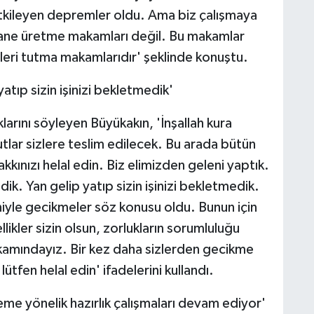
i etkileyen depremler oldu. Ama biz çalışmaya
ane üretme makamları değil. Bu makamlar
leri tutma makamlarıdır' şeklinde konuştu.
tıp sizin işinizi bekletmedik'
rını söyleyen Büyükakın, 'İnşallah kura
tlar sizlere teslim edilecek. Bu arada bütün
kkınızı helal edin. Biz elimizden geleni yaptık.
k. Yan gelip yatıp sizin işinizi bekletmedik.
niyle gecikmeler söz konusu oldu. Bunun için
llikler sizin olsun, zorlukların sorumluluğu
kamındayız. Bir kez daha sizlerden gecikme
lütfen helal edin' ifadelerini kullandı.
reme yönelik hazırlık çalışmaları devam ediyor'