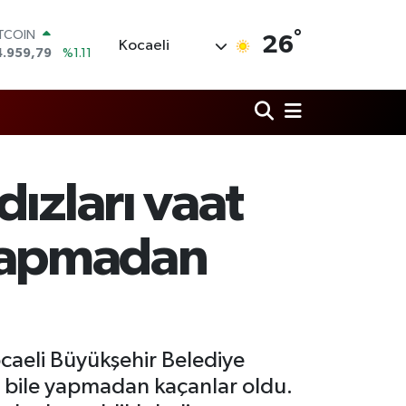
°
ITCOIN
26
Kocaeli
4.959,79
%1.11
OLAR
7,7436
%0.18
URO
5,2510
%0.32
TERLİN
4,4811
%0.38
RAM ALTIN
ızları vaat
660.55
%0.03
İST100
3.779
%-14
e yapmadan
caeli Büyükşehir Belediye
ri bile yapmadan kaçanlar oldu.