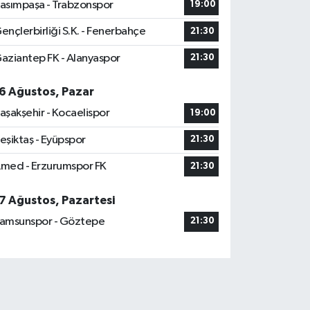
asımpaşa - Trabzonspor
19:00
ençlerbirliği S.K. - Fenerbahçe
21:30
aziantep FK - Alanyaspor
21:30
6 Ağustos, Pazar
aşakşehir - Kocaelispor
19:00
eşiktaş - Eyüpspor
21:30
med - Erzurumspor FK
21:30
7 Ağustos, Pazartesi
amsunspor - Göztepe
21:30