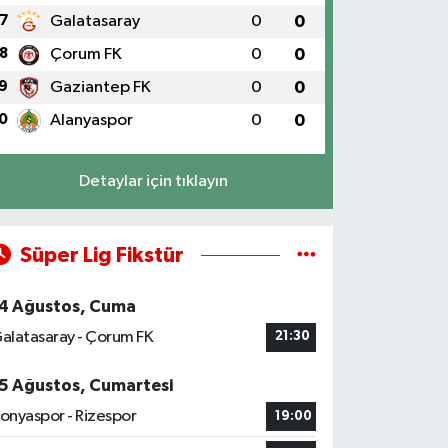
7
Galatasaray
0
0
8
Çorum FK
0
0
9
Gaziantep FK
0
0
0
Alanyaspor
0
0
Detaylar için tıklayın
Süper Lig Fikstür
4 Ağustos, Cuma
alatasaray - Çorum FK
21:30
5 Ağustos, Cumartesi
onyaspor - Rizespor
19:00