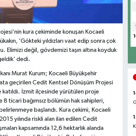
jesi'nin kura çekiminde konuşan Kocaeli
1
kakın, 'Gökteki yıldızları vaat edip sonra çok
u. Elimizi değil, gövdemizi taşın altına koyduk
eldik' dedi.
 Bakanı Murat Kurum; Kocaeli Büyükşehir
hayata geçirilen Cedit Kentsel Dönüşüm Projesi
atıldı. İzmit ilçesinde yürütülen proje
1
e 8 ticari bağımsız bölümün hak sahipleri,
G
 belirlenmeye başlandı. Kura çekimi, Kocaeli
1
15 yılında riskli alan ilan edilen Cedit
K
şmaları kapsamında 12,6 hektarlık alanda