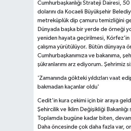
Cumhurbaşkanlığı Strateji Dairesi, 50 
dolarını da Kocaeli Büyükşehir Beled
metreküplük dip çamuru temizliğini ge
Dünyada başka bir yerde de örneği y
yeniden hayata geçirilmesi, Körfez'in 
çalışma yürütülüyor. Bütün dünyaya ör
Cumhurbaşkanımıza ve bakanıma, şehri
şükranlarımı arz ediyorum. Şehrimiz si
'Zamanında gökteki yıldızları vaat edi
bakmadan kaçanlar oldu'
Cedit'in kura çekimi için bir araya gel
Şehircilik ve İklim Değişikliği Bakanlı
Toplamda bugüne kadar biten, devam e
Daha öncesinde çok daha fazla var, o