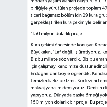
modern yaşam alanları oluşturuldu. TO
birliğiyle yürütülen projede toplam 47
ticari bağımsız bölüm için 29 kura grub
gerçekleştirilen kura çekimiyle belirle
'150 milyon dolarlık proje'
Kura çekimi öncesinde konuşan Kocael
Büyükakın, 'Laf değil, iş üretiyoruz. ke
Biz bu millete söz verdik. Biz bu eman
için çalışmayı kendimize düstur edin
Erdoğan'dan böyle öğrendik. Kendisi 
temizledi. Biz de İzmit Körfezi'ni tem
makyaj yapalım demiyoruz. Denizin dib
yapıyoruz. Dünyada başka örneği yok.
150 milyon dolarlık bir proje. Bu proje