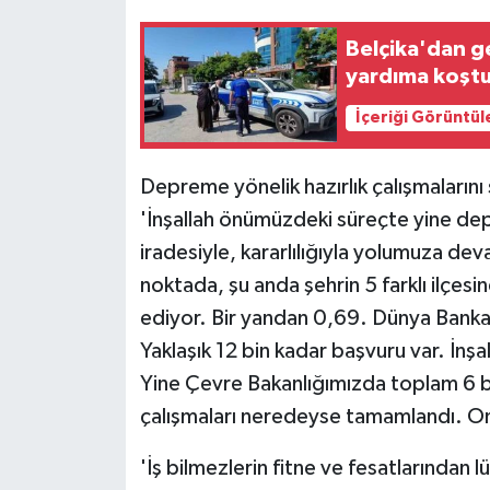
Belçika'dan ge
yardıma koşt
İçeriği Görüntül
Depreme yönelik hazırlık çalışmalarını
'İnşallah önümüzdeki süreçte yine depr
iradesiyle, kararlılığıyla yolumuza de
noktada, şu anda şehrin 5 farklı ilçes
ediyor. Bir yandan 0,69. Dünya Bankası
Yaklaşık 12 bin kadar başvuru var. İnşa
Yine Çevre Bakanlığımızda toplam 6 b
çalışmaları neredeyse tamamlandı. Onla
'İş bilmezlerin fitne ve fesatlarından 